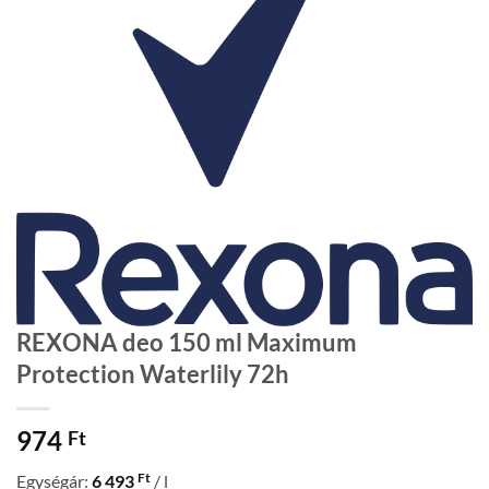
REXONA deo 150 ml Maximum
Protection Waterlily 72h
974
Ft
Ft
Egységár:
6 493
/ l