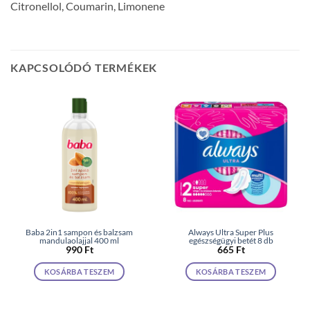
Citronellol, Coumarin, Limonene
KAPCSOLÓDÓ TERMÉKEK
Baba 2in1 sampon és balzsam
Always Ultra Super Plus
mandulaolajjal 400 ml
egészségügyi betét 8 db
990
Ft
665
Ft
KOSÁRBA TESZEM
KOSÁRBA TESZEM