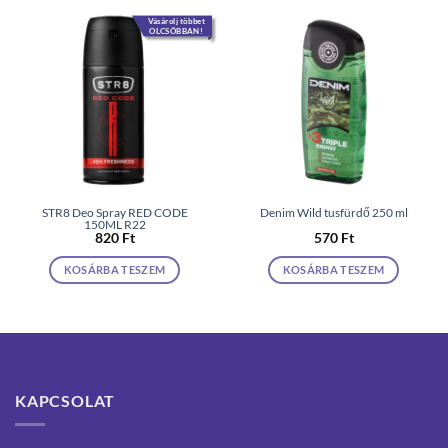
Vásárolj többet
OLCSÓBBAN!
STR8 Deo Spray RED CODE
Denim Wild tusfürdő 250 ml
150ML R22
820
Ft
570
Ft
KOSÁRBA TESZEM
KOSÁRBA TESZEM
KAPCSOLAT