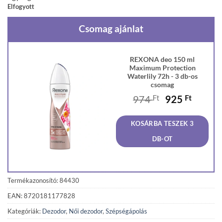
Elfogyott
Csomag ajánlat
REXONA deo 150 ml
Maximum Protection
Waterlily 72h - 3 db-os
csomag
Original
Curren
974
Ft
925
Ft
price
price
was:
is:
KOSÁRBA TESZEK 3
974 Ft.
925 Ft
DB-OT
Termékazonosító: 84430
EAN: 8720181177828
Kategóriák:
Dezodor
,
Női dezodor
,
Szépségápolás