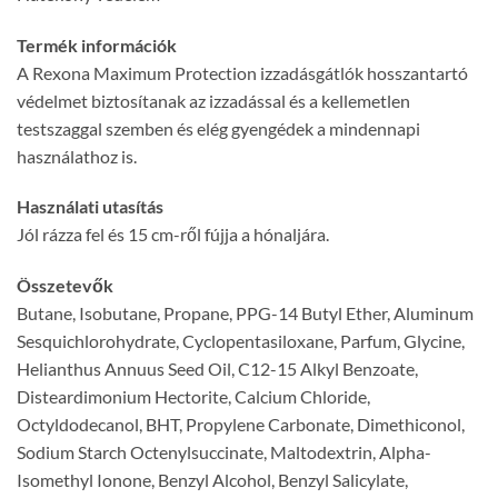
Termék információk
A Rexona Maximum Protection izzadásgátlók hosszantartó
védelmet biztosítanak az izzadással és a kellemetlen
testszaggal szemben és elég gyengédek a mindennapi
használathoz is.
Használati utasítás
Jól rázza fel és 15 cm-ről fújja a hónaljára.
Összetevők
Butane, Isobutane, Propane, PPG-14 Butyl Ether, Aluminum
Sesquichlorohydrate, Cyclopentasiloxane, Parfum, Glycine,
Helianthus Annuus Seed Oil, C12-15 Alkyl Benzoate,
Disteardimonium Hectorite, Calcium Chloride,
Octyldodecanol, BHT, Propylene Carbonate, Dimethiconol,
Sodium Starch Octenylsuccinate, Maltodextrin, Alpha-
Isomethyl Ionone, Benzyl Alcohol, Benzyl Salicylate,