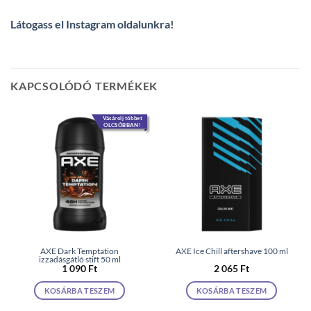
Látogass el Instagram oldalunkra
!
KAPCSOLÓDÓ TERMÉKEK
Vásárolj többet
OLCSÓBBAN!
AXE Dark Temptation
AXE Ice Chill aftershave 100 ml
izzadásgátló stift 50 ml
1 090
Ft
2 065
Ft
KOSÁRBA TESZEM
KOSÁRBA TESZEM