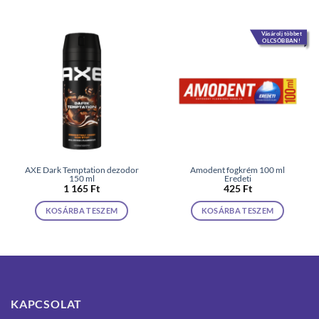
Vásárolj többet
OLCSÓBBAN!
AXE Dark Temptation dezodor
Amodent fogkrém 100 ml
150 ml
Eredeti
1 165
Ft
425
Ft
KOSÁRBA TESZEM
KOSÁRBA TESZEM
KAPCSOLAT