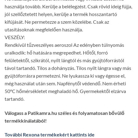
használja tovább. Kerülje a belélegzést. Csak rövid ideig fújja,
jól szellőztetett helyen, kerülje a termék hosszantartó
kifújását. Ne permetezze a szem közelébe. Csak az
utasításoknak megfelelően használja.
VESZÉLY:
Rendkívül tűzveszélyes aeroszol Az edényben túlnyomás
uralkodik: hő hatására megrepedhet. Hőtől, forró
felületektől, szikrától, nyílt lángtól és más gyújtóforrástól
távol tartandó. Tilos a dohányzás. Tilos nyílt lángra vagy más
gyújtóforrásra permetezni. Ne lyukassza ki vagy égesse el,
még használat után sem. Napfénytől védendő. Nem érheti
50°C hőmérsékletet meghaladó hő. Gyermekektől elzárva
tartandó.
Válogass a Patikamra.hu széles és folyamatosan bővülő
termékkínálatából!
További Rexona termékekért kattints ide