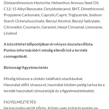
Disteardimonium Hectorite, Helianthus Annuus Seed Oil,
C12-15 Alkyl Benzoate, Octyldodecanol, BHT, Dimethiconol,
Propylene Carbonate, Caprylic/Capric Triglyceride, Sodium
Starch Octenylsuccinate, Benzyl Alcohol, Benzyl Salicylate,
Citronellol, Coumarin, Geraniol, Hexyl Cinnamal, Limonene,
Linalool
A közzététel időpontjában érvényes összetevőlista.
Pontos információért mindig ellenőrizd a termék
csomagolását.
Biztonsági figyelmeztetés
Mindig kövesse a címkén található utasításokat.
Használat előtt olvassa el, használat közben pedig tartsa be a
termék használati útmutatóját és a figyelmeztetéseket.
FIGYELMEZTETÉS:
Ne használja sérült bőrön. Kiütés vagy irritáció esetén ne