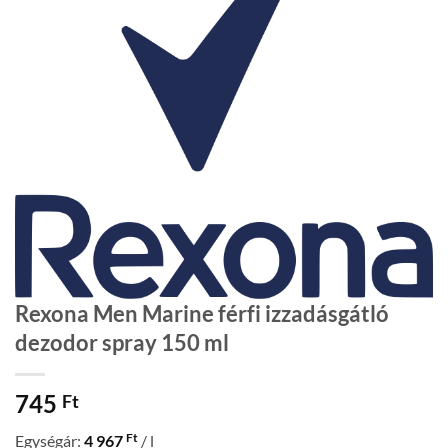
Rexona Men Marine férfi izzadásgátló
dezodor spray 150 ml
745
Ft
Ft
Egységár:
4 967
/ l