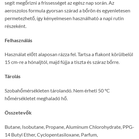
segít megőrizni a frissességet az egész nap során. Az
aeroszolos formula gyorsan szárad a bőrön és egyenletesen
permetezhető, így kényelmesen használható a napi rutin
részeként.
Felhasználás
Használat előtt alaposan rázza fel. Tartsa a flakont körülbelül
15 cm-re a hónaljtól, majd fújja a tiszta és száraz bőrre.
Tárolás
Szobahőmérsékleten tárolandó. Nem érheti 50 °C
hőmérsékletet meghaladó hő.
Összetevők
Butane, Isobutane, Propane, Aluminum Chlorohydrate, PPG-
14 Butyl Ether, Cyclopentasiloxane, Parfum,