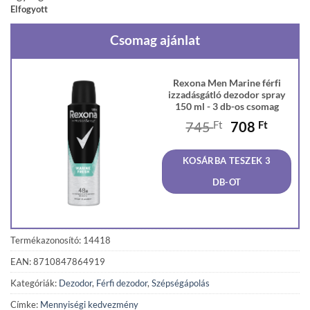
Elfogyott
Csomag ajánlat
Rexona Men Marine férfi
izzadásgátló dezodor spray
150 ml - 3 db-os csomag
Original
Curren
745
Ft
708
Ft
price
price
was:
is:
KOSÁRBA TESZEK 3
745 Ft.
708 Ft
DB-OT
Termékazonosító: 14418
EAN: 8710847864919
Kategóriák:
Dezodor
,
Férfi dezodor
,
Szépségápolás
Címke:
Mennyiségi kedvezmény