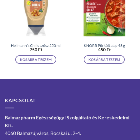
Hellmann’s Chilis szósz 250 ml
KNORR Pörkölt alap 48 g
750
Ft
450
Ft
KOSÁRBA TESZEM
KOSÁRBA TESZEM
KAPCSOLAT
Balmazpharm Egészségügyi Szolgáltató és Kereskedelmi
Kft.
4060 Balmazújváros, Bocskai u. 2-4.