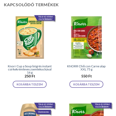
KAPCSOLÓDÓ TERMÉKEK
Vásárolj többet
OLCSÓBBAN!
Knorr Cup a Soup bögrés instant
KNORR Chili con Carne alap
csirkekrémleves zsemlekockával
XXL 75 g
16 g
250
Ft
550
Ft
KOSÁRBA TESZEM
KOSÁRBA TESZEM
Vásárolj többet
Vásárolj többet
OLCSÓBBAN!
OLCSÓBBAN!
Gluténmentes