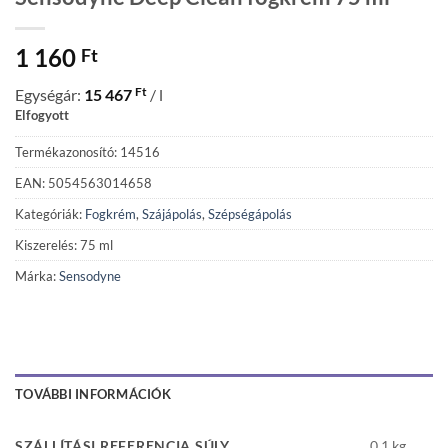
1 160
Ft
Ft
Egységár:
15 467
/ l
Elfogyott
Termékazonosító: 14516
EAN: 5054563014658
Kategóriák:
Fogkrém
,
Szájápolás
,
Szépségápolás
Kiszerelés: 75 ml
Márka:
Sensodyne
TOVÁBBI INFORMÁCIÓK
SZÁLLÍTÁSI REFERENCIA SÚLY
0,1 kg