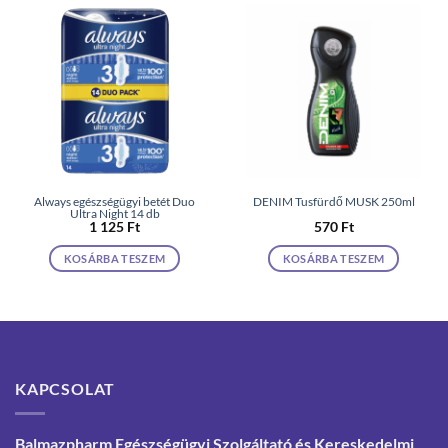
Always egészségügyi betét Duo
DENIM Tusfürdő MUSK 250ml
Ultra Night 14 db
1 125
Ft
570
Ft
KOSÁRBA TESZEM
KOSÁRBA TESZEM
KAPCSOLAT
Balmazpharm Egészségügyi Szolgáltató és Kereskedelmi