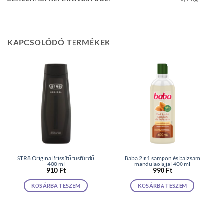
KAPCSOLÓDÓ TERMÉKEK
STR8 Original frissítő tusfürdő
Baba 2in1 sampon és balzsam
400 ml
mandulaolajjal 400 ml
910
Ft
990
Ft
KOSÁRBA TESZEM
KOSÁRBA TESZEM