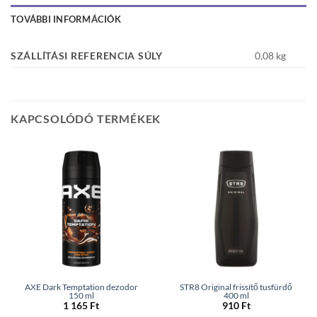
TOVÁBBI INFORMÁCIÓK
SZÁLLÍTÁSI REFERENCIA SÚLY
0,08 kg
KAPCSOLÓDÓ TERMÉKEK
AXE Dark Temptation dezodor
STR8 Original frissítő tusfürdő
150 ml
400 ml
1 165
Ft
910
Ft