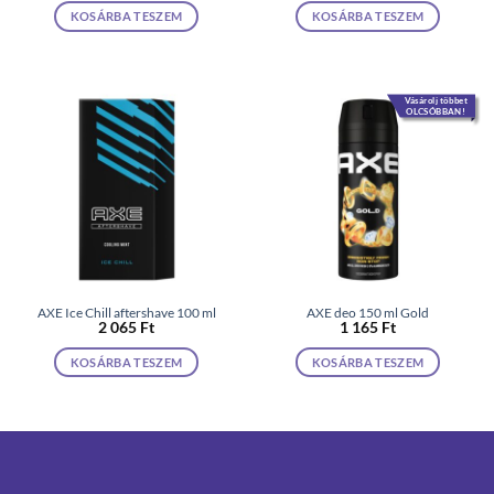
KOSÁRBA TESZEM
KOSÁRBA TESZEM
Vásárolj többet
OLCSÓBBAN!
AXE Ice Chill aftershave 100 ml
AXE deo 150 ml Gold
2 065
Ft
1 165
Ft
KOSÁRBA TESZEM
KOSÁRBA TESZEM