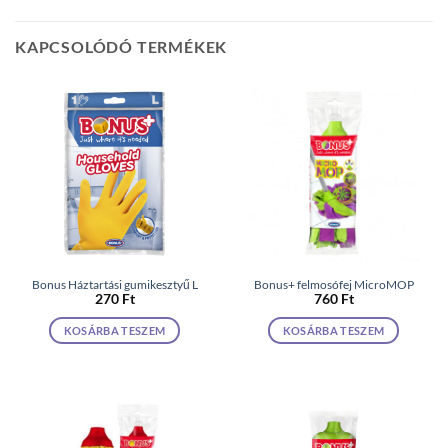
KAPCSOLÓDÓ TERMÉKEK
Bonus Háztartási gumikesztyű L
Bonus+ felmosófej MicroMOP
270
Ft
760
Ft
KOSÁRBA TESZEM
KOSÁRBA TESZEM