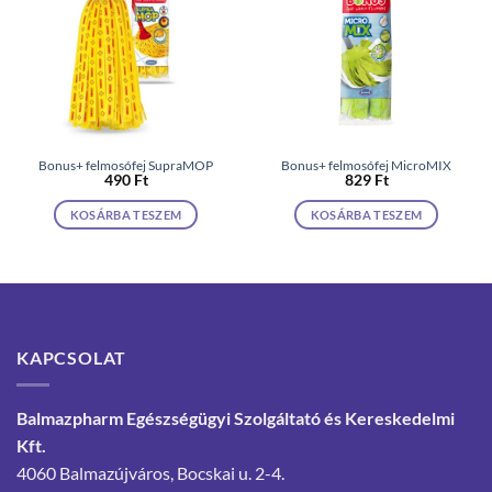
Bonus+ felmosófej SupraMOP
Bonus+ felmosófej MicroMIX
490
Ft
829
Ft
KOSÁRBA TESZEM
KOSÁRBA TESZEM
KAPCSOLAT
Balmazpharm Egészségügyi Szolgáltató és Kereskedelmi
Kft.
4060 Balmazújváros, Bocskai u. 2-4.