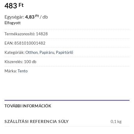
483
Ft
Ft
Egységár:
4,83
/ db
Elfogyott
Termékazonosító: 14828
EAN: 8581010001482
Kategóriák:
Otthon
,
Papíráru
,
Papírtörlő
Kiszerelés: 100 db
Márka:
Tento
TOVÁBBI INFORMÁCIÓK
SZÁLLÍTÁSI REFERENCIA SÚLY
0,1 kg