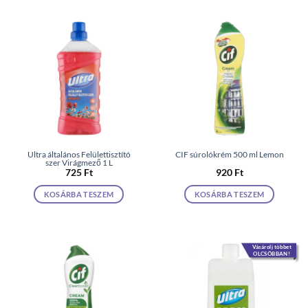
Ultra általános Felülettisztító
CIF súrolókrém 500 ml Lemon
szer Virágmező 1 L
725
Ft
920
Ft
KOSÁRBA TESZEM
KOSÁRBA TESZEM
Vásárolj többet
OLCSÓBBAN!