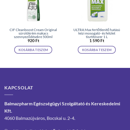
CIF Cleanboost Cream Original
ULTRA Max fertőtlenítő hatású
súrolókrém makacs
kézi mosogató- és felület
szennyeződésekre 500ml
tisztítószer 1 L
920
Ft
1 590
Ft
KOSÁRBA TESZEM
KOSÁRBA TESZEM
KAPCSOLAT
Balmazpharm Egészségügyi Szolgáltató és Kereskedelmi
Kft.
4060 Balmazújváros, Bocskai u. 2-4.