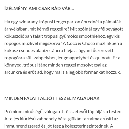
ÍZÉLMÉNY, AMI CSAK RÁD VÁR…
Ha egy színarany trópusi tengerparton ébrednél a pálmafák
árnyékában, mit kérnél reggelire? Mit szólnál egy félbevágott
kókuszdióban tálalt trópusi gyümölcs smoothiehoz, egy kis
ropogós müzlivel megszórva? A Coco & Choco müzlinkben a
kókusz csendes alapíze táncra hívja a lágyan fűszerezett,
ropogósra sült zabpelyhet, lengmagpelyhet és quinoát. Ez a
könnyed, trópusi tánc minden reggel mosolyt csal az
arcunkra és erőt ad, hogy ma is a legjobb formánkat hozzuk.
MINDEN FALATTAL JÓT TESZEL MAGADNAK
Prémium minőségű, válogatott összetevői táplálják a tested.
A teljes kiőrlésű zabpehely béta-glükán tartalma erősíti az
immunrendszered és jót tesz a koleszterinszintednek. A