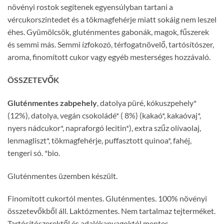
növényi rostok segítenek egyensúlyban tartani a
vércukorszintedet és a tökmagfehérje miatt sokáig nem leszel
éhes. Gyümölcsök, gluténmentes gabonák, magok, fűszerek
és semmi más. Semmi ízfokozó, térfogatnövelő, tartósítószer,
aroma, finomított cukor vagy egyéb mesterséges hozzávaló.
ÖSSZETEVŐK
Gluténmentes zabpehely
, datolya püré, kókuszpehely*
(12%), datolya, vegán csokoládé* ( 8%) (kakaó*, kakaóvaj*,
nyers nádcukor*, napraforgó lecitin*), extra szűz olívaolaj,
lenmagliszt*, tökmagfehérje, puffasztott quinoa*, fahéj,
tengeri só. *bio.
Gluténmentes üzemben készült.
Finomított cukortól mentes. Gluténmentes. 100% növényi
összetevőkből áll. Laktózmentes. Nem tartalmaz tejterméket.
Tartósítószerektől és adalékanyagoktól mentes.