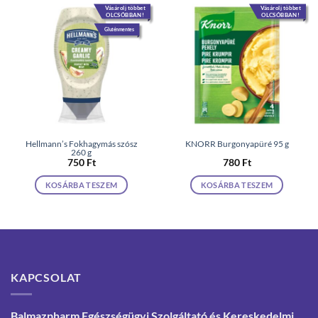
Vásárolj többet
Vásárolj többet
OLCSÓBBAN!
OLCSÓBBAN!
Gluténmentes
Hellmann’s Fokhagymás szósz
KNORR Burgonyapüré 95 g
260 g
750
Ft
780
Ft
KOSÁRBA TESZEM
KOSÁRBA TESZEM
KAPCSOLAT
Balmazpharm Egészségügyi Szolgáltató és Kereskedelmi