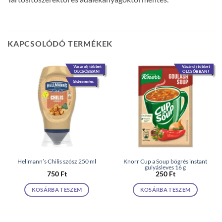
KAPCSOLÓDÓ TERMÉKEK
Vásárolj többet
Vásárolj többet
OLCSÓBBAN!
OLCSÓBBAN!
Gluténmentes
Hellmann’s Chilis szósz 250 ml
Knorr Cup a Soup bögrés instant
gulyásleves 16 g
750
Ft
250
Ft
KOSÁRBA TESZEM
KOSÁRBA TESZEM