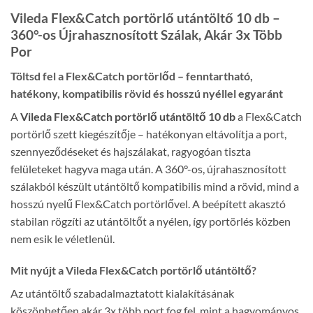
Vileda Flex&Catch portörlő utántöltő 10 db –
360°-os Újrahasznosított Szálak, Akár 3x Több
Por
Töltsd fel a Flex&Catch portörlőd – fenntartható,
hatékony, kompatibilis rövid és hosszú nyéllel egyaránt
A
Vileda Flex&Catch portörlő utántöltő 10 db
a Flex&Catch
portörlő szett kiegészítője – hatékonyan eltávolítja a port,
szennyeződéseket és hajszálakat, ragyogóan tiszta
felületeket hagyva maga után. A 360°-os, újrahasznosított
szálakból készült utántöltő kompatibilis mind a rövid, mind a
hosszú nyelű Flex&Catch portörlővel. A beépített akasztó
stabilan rögzíti az utántöltőt a nyélen, így portörlés közben
nem esik le véletlenül.
Mit nyújt a Vileda Flex&Catch portörlő utántöltő?
Az utántöltő szabadalmaztatott kialakításának
köszönhetően akár 3x több port fog fel, mint a hagyományos