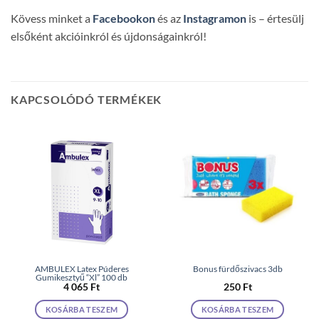
Kövess minket a
Facebookon
és az
Instagramon
is – értesülj
elsőként akcióinkról és újdonságainkról!
KAPCSOLÓDÓ TERMÉKEK
AMBULEX Latex Púderes
Bonus fürdőszivacs 3db
Gumikesztyű “Xl” 100 db
4 065
Ft
250
Ft
KOSÁRBA TESZEM
KOSÁRBA TESZEM