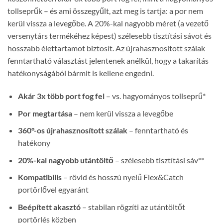
tollseprűk – és ami összegyűlt, azt meg is tartja: a por nem
kerül vissza a levegőbe. A 20%-kal nagyobb méret (a vezető
versenytárs termékéhez képest) szélesebb tisztítási sávot és
hosszabb élettartamot biztosít. Az újrahasznosított szálak
fenntartható választást jelentenek anélkül, hogy a takarítás
hatékonyságából bármit is kellene engedni.
Akár 3x több port fog fel
– vs. hagyományos tollseprű*
Por megtartása
– nem kerül vissza a levegőbe
360°-os újrahasznosított szálak
– fenntartható és
hatékony
20%-kal nagyobb utántöltő
– szélesebb tisztítási sáv**
Kompatibilis
– rövid és hosszú nyelű Flex&Catch
portörlővel egyaránt
Beépített akasztó
– stabilan rögzíti az utántöltőt
portörlés közben