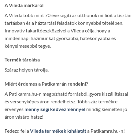
A Vileda márkáról
A Vileda több mint 70 éve segíti az otthonok millióit a tisztán
tartásban és a háztartási feladatok könnyebbé tételében.
Innovatív takarítóeszközeivel a Vileda célja, hogy a
mindennapi házimunkát gyorsabbá, hatékonyabbá és
kényelmesebbé tegye.
Termék tárolása
Száraz helyen tárolja.
Miért érdemes a Patikamrán rendelni?
A Patikamra.hu-n megbízható forrásból, gyors kiszállítással
és versenyképes áron rendelhetsz. Több száz termékre
érvényes
mennyiségi kedvezménnyel
mindig kiemelten jó
áron vásárolhatsz!
Fedezd fel a
Vileda termékek kínálatát
a Patikamra.hu-n!