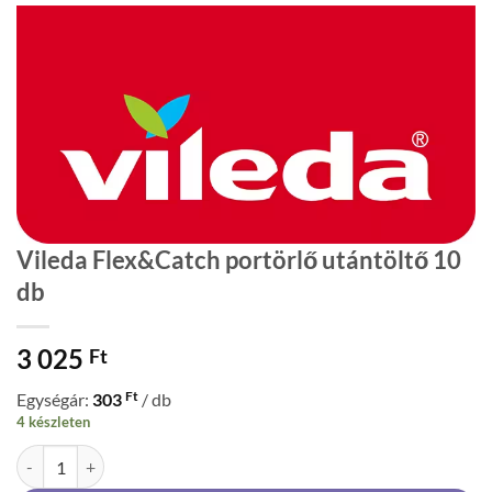
Vileda Flex&Catch portörlő utántöltő 10
db
3 025
Ft
Ft
Egységár:
303
/ db
4 készleten
Vileda Flex&Catch portörlő utántöltő 10 db mennyiség