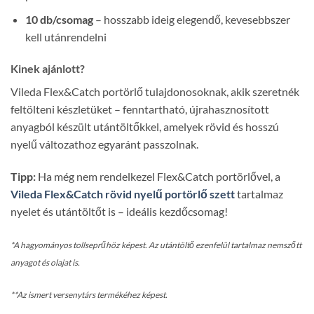
10 db/csomag
– hosszabb ideig elegendő, kevesebbszer
kell utánrendelni
Kinek ajánlott?
Vileda Flex&Catch portörlő tulajdonosoknak, akik szeretnék
feltölteni készletüket – fenntartható, újrahasznosított
anyagból készült utántöltőkkel, amelyek rövid és hosszú
nyelű változathoz egyaránt passzolnak.
Tipp:
Ha még nem rendelkezel Flex&Catch portörlővel, a
Vileda Flex&Catch rövid nyelű portörlő szett
tartalmaz
nyelet és utántöltőt is – ideális kezdőcsomag!
*A hagyományos tollseprűhöz képest. Az utántöltő ezenfelül tartalmaz nemszőtt
anyagot és olajat is.
**Az ismert versenytárs termékéhez képest.