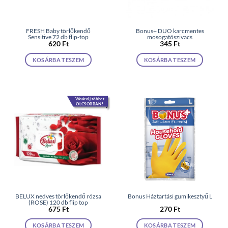
FRESH Baby törlőkendő
Bonus+ DUO karcmentes
Sensitive 72 db flip-top
mosogatószivacs
620
Ft
345
Ft
KOSÁRBA TESZEM
KOSÁRBA TESZEM
Vásárolj többet
OLCSÓBBAN!
BELUX nedves törlőkendő rózsa
Bonus Háztartási gumikesztyű L
(ROSE) 120 db flip top
675
Ft
270
Ft
KOSÁRBA TESZEM
KOSÁRBA TESZEM