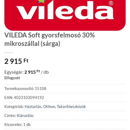
VILEDA Soft gyorsfelmosó 30%
mikroszállal (sárga)
2 915
Ft
Ft
Egységár:
2 915
/ db
Elfogyott
Termékazonosító: 15108
EAN: 4023103094192
Kategóriák:
Háztartás
,
Otthon
,
Takarítóeszközök
Címke:
Kiárusítás
Kiszerelés: 1 db