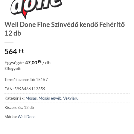
Well Done Fine Színvédő kendő Fehérítő
12 db
564
Ft
Ft
Egységár:
47,00
/ db
Elfogyott
Termékazonosító: 15157
EAN: 5998466112359
Kategóriák:
Mosás
,
Mosás egyéb
,
Vegyiáru
Kiszerelés: 12 db
Márka:
Well Done