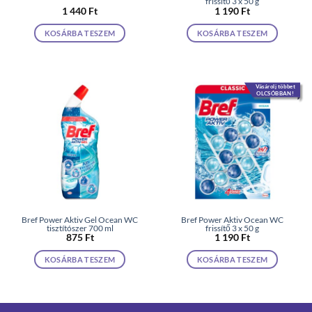
frissítő 3 x 50 g
1 440
Ft
1 190
Ft
KOSÁRBA TESZEM
KOSÁRBA TESZEM
Vásárolj többet
OLCSÓBBAN!
Bref Power Aktiv Gel Ocean WC
Bref Power Aktiv Ocean WC
tisztítószer 700 ml
frissítő 3 x 50 g
875
Ft
1 190
Ft
KOSÁRBA TESZEM
KOSÁRBA TESZEM