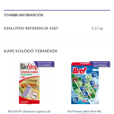
TOVÁBBI INFORMÁCIÓK
SZÁLLÍTÁSI REFERENCIA SÚLY
0,15 kg
KAPCSOLÓDÓ TERMÉKEK
Vásárolj többet
Vásárolj többet
OLCSÓBBAN!
OLCSÓBBAN!
BIOSTOP ruhamoly csapda 2 db
Bref Power Aktiv Pine WC