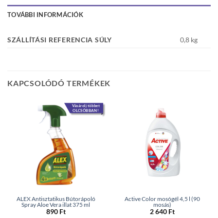
TOVÁBBI INFORMÁCIÓK
SZÁLLÍTÁSI REFERENCIA SÚLY
0,8 kg
KAPCSOLÓDÓ TERMÉKEK
Vásárolj többet
OLCSÓBBAN!
ALEX Antisztatikus Bútorápoló
Active Color mosógél 4,5 l (90
Spray Aloe Vera illat 375 ml
mosás)
890
Ft
2 640
Ft