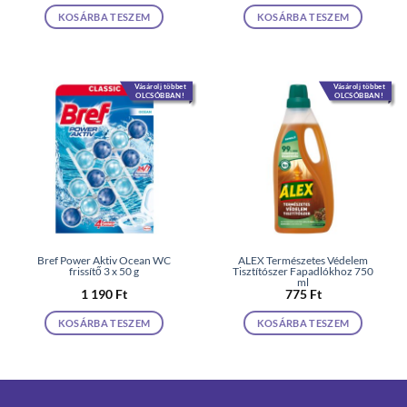
KOSÁRBA TESZEM
KOSÁRBA TESZEM
Vásárolj többet
Vásárolj többet
OLCSÓBBAN!
OLCSÓBBAN!
Bref Power Aktiv Ocean WC
ALEX Természetes Védelem
frissítő 3 x 50 g
Tisztítószer Fapadlókhoz 750
ml
1 190
Ft
775
Ft
KOSÁRBA TESZEM
KOSÁRBA TESZEM