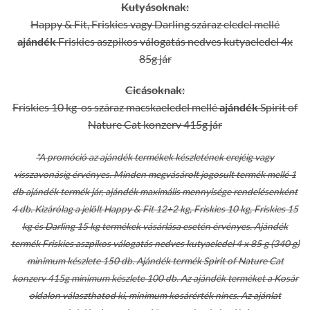
Kutyásoknak:
Happy & Fit, Friskies vagy Darling száraz eledel mellé
ajándék
Friskies aszpikos válogatás nedves kutyaeledel 4x
85g jár
Cicásoknak:
Friskies 10 kg-os száraz macskaeledel mellé
ajándék
Spirit of
Nature Cat konzerv 415g jár
*A promóció az ajándék termékek készletének erejéig vagy
visszavonásig érvényes. Minden megvásárolt jogosult termék mellé 1
db ajándék termék jár, ajándék maximális mennyisége rendelésenként
4 db. Kizárólag a jelölt Happy & Fit 12+2 kg, Friskies 10 kg, Friskies 15
kg és Darling 15 kg termékek vásárlása esetén érvényes. Ajándék
termék Friskies aszpikos válogatás nedves kutyaeledel 4 x 85 g (340 g)
minimum készlete 150 db. Ajándék termék Spirit of Nature Cat
konzerv 415g minimum készlete 100 db. Az ajándék terméket a Kosár
oldalon választhatod ki, minimum kosárérték nincs. Az ajánlat