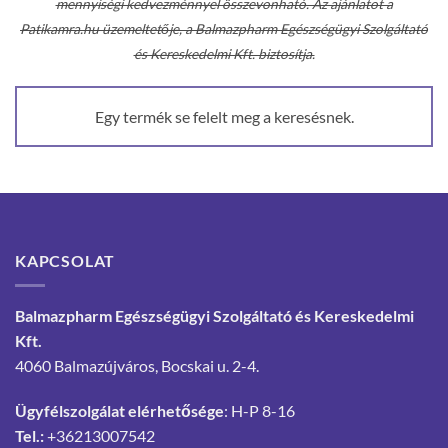
mennyiségi kedvezménnyel összevonható. Az ajánlatot a
Patikamra.hu üzemeltetője, a Balmazpharm Egészségügyi Szolgáltató
és Kereskedelmi Kft. biztosítja.
Egy termék se felelt meg a keresésnek.
KAPCSOLAT
Balmazpharm Egészségügyi Szolgáltató és Kereskedelmi
Kft.
4060 Balmazújváros, Bocskai u. 2-4.
Ügyfélszolgálat elérhetősége
: H-P 8-16
Tel.:
+36213007542