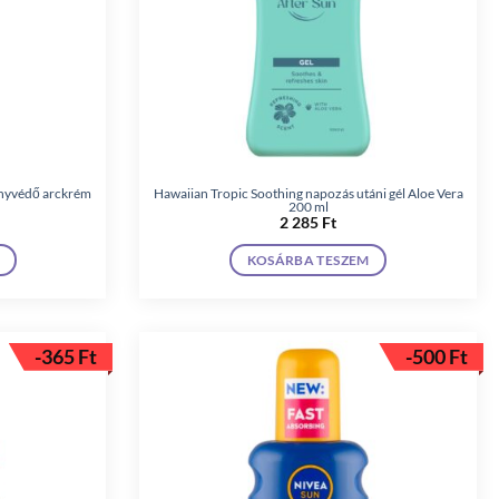
ényvédő arckrém
Hawaiian Tropic Soothing napozás utáni gél Aloe Vera
200 ml
2 285
Ft
KOSÁRBA TESZEM
-
365
Ft
-
500
Ft