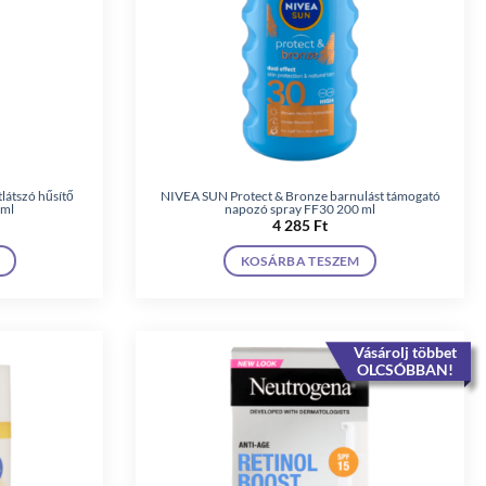
látszó hűsítő
NIVEA SUN Protect & Bronze barnulást támogató
 ml
napozó spray FF30 200 ml
Current
4 285
Ft
price
is:
KOSÁRBA TESZEM
3
850 Ft.
Vásárolj többet
OLCSÓBBAN!