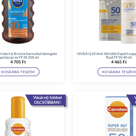
otect & Bronze barnulást támogató
NIVEA Q10 Anti-Wrinkle Expert napp
apolaj spray FF30 200 ml
fluid FF50 40 ml
4 705
Ft
4 465
Ft
KOSÁRBA TESZEM
KOSÁRBA TESZEM
Vásárolj többet
V
OLCSÓBBAN!