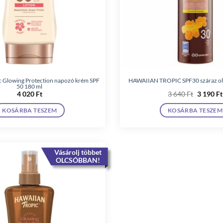
c Glowing Protection napozó krém SPF
HAWAIIAN TROPIC SPF30 száraz ola
50 180 ml
Original
4 020
Ft
3 640
Ft
3 190
Ft
price
was:
KOSÁRBA TESZEM
KOSÁRBA TESZEM
3
640 Ft.
Vásárolj többet
OLCSÓBBAN!