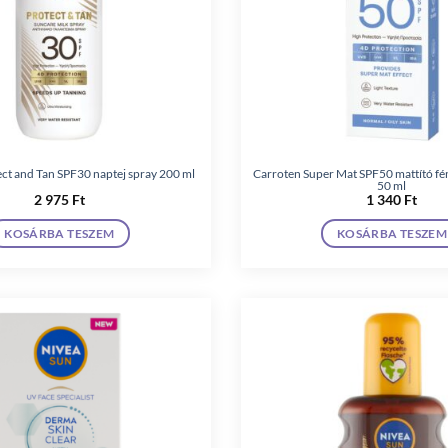
ct and Tan SPF30 naptej spray 200 ml
Carroten Super Mat SPF50 mattító f
50 ml
2 975
Ft
1 340
Ft
KOSÁRBA TESZEM
KOSÁRBA TESZEM