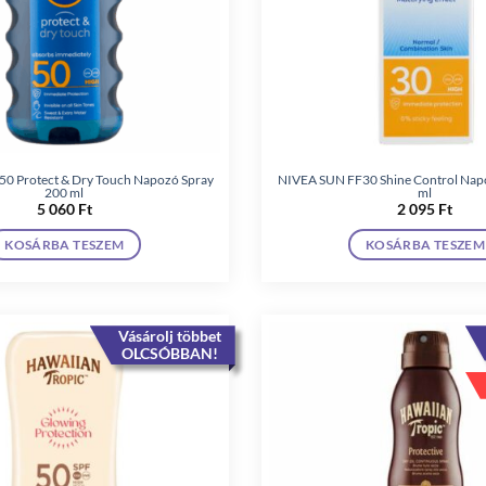
0 Protect & Dry Touch Napozó Spray
NIVEA SUN FF30 Shine Control Nap
200 ml
ml
5 060
Ft
2 095
Ft
KOSÁRBA TESZEM
KOSÁRBA TESZEM
Vásárolj többet
OLCSÓBBAN!