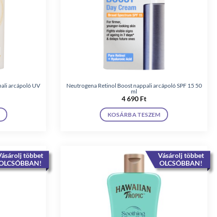
ali arcápoló UV
Neutrogena Retinol Boost nappali arcápoló SPF 15 50
ml
4 690
Ft
KOSÁRBA TESZEM
ásárolj többet
Vásárolj többet
OLCSÓBBAN!
OLCSÓBBAN!