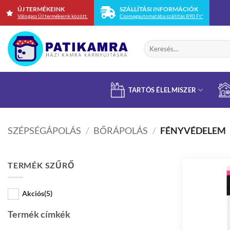
Skip
ÚJ TERMÉKEINK
SZÁLLÍTÁSI INFORMÁCIÓK
Válogass ÚJ termékeink között.
Csomagautomatába szállítás 890 Ft*
to
content
Keresés
a
következőre:
TARTÓS ÉLELMISZER
SZÉPSÉGÁPOLÁS
/
BŐRÁPOLÁS
/
FÉNYVÉDELEM
TERMÉK SZŰRŐ
Akciós
(5)
Termék címkék