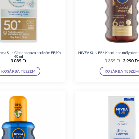
ma Skin Clear napozó arckrém FF50+
NIVEA SUN FF6 Karotinos mélybarnító
40 ml
ml
Original
3 085
Ft
3 355
Ft
2 990
Ft
price
was:
KOSÁRBA TESZEM
KOSÁRBA TESZEM
3
355 Ft.