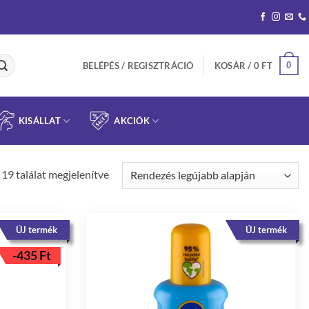
0
BELÉPÉS / REGISZTRÁCIÓ
KOSÁR /
0
FT
KISÁLLAT
AKCIÓK
Sorted
 19 találat megjelenítve
by
latest
ÚJ termék
ÚJ termék
-
435
Ft