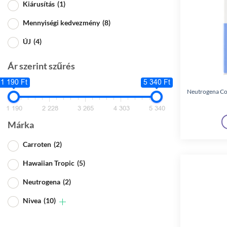
Kiárusítás
(1)
Mennyiségi kedvezmény
(8)
ÚJ
(4)
Ár szerint szűrés
1 190 Ft
5 340 Ft
Neutrogena Col
1 190
2 228
3 265
4 303
5 340
Márka
Carroten
(2)
Hawaiian Tropic
(5)
Neutrogena
(2)
Nivea
(10)