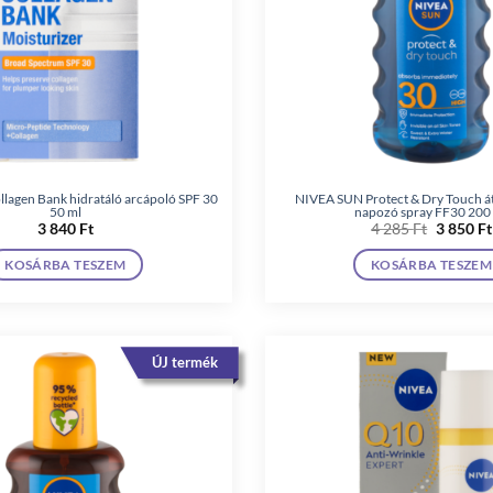
lagen Bank hidratáló arcápoló SPF 30
NIVEA SUN Protect & Dry Touch át
50 ml
napozó spray FF30 200
Original
3 840
Ft
4 285
Ft
3 850
Ft
price
was:
KOSÁRBA TESZEM
KOSÁRBA TESZEM
4
285 Ft.
ÚJ termék