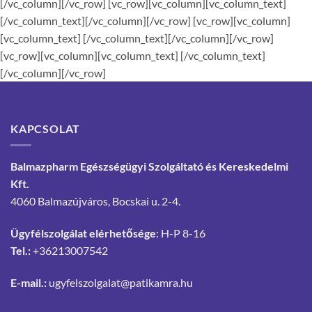
Polska
[/vc_column][/vc_row] [vc_row][vc_column][vc_column_text]
[/vc_column_text][/vc_column][/vc_row] [vc_row][vc_column]
[vc_column_text]
[/vc_column_text][/vc_column][/vc_row]
[vc_row][vc_column][vc_column_text]
[/vc_column_text]
[/vc_column][/vc_row]
KAPCSOLAT
Balmazpharm Egészségügyi Szolgáltató és Kereskedelmi
Kft.
4060 Balmazújváros, Bocskai u. 2-4.
Ügyfélszolgálat elérhetősége
: H-P 8-16
Tel.:
+36213007542
E-mail.:
ugyfelszolgalat@patikamra.hu