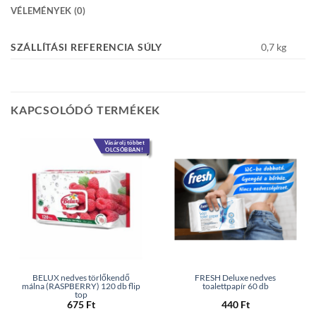
VÉLEMÉNYEK (0)
SZÁLLÍTÁSI REFERENCIA SÚLY
0,7 kg
KAPCSOLÓDÓ TERMÉKEK
Vásárolj többet
OLCSÓBBAN!
BELUX nedves törlőkendő
FRESH Deluxe nedves
málna (RASPBERRY) 120 db flip
toalettpapír 60 db
top
675
Ft
440
Ft