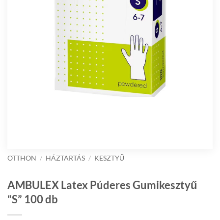
OTTHON
/
HÁZTARTÁS
/
KESZTYŰ
AMBULEX Latex Púderes Gumikesztyű
“S” 100 db