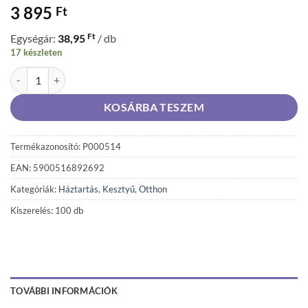
3 895
Ft
Ft
Egységár:
38,95
/ db
17 készleten
AMBULEX Latex Púderes Gumikesztyű "S" 100 db mennyiség
KOSÁRBA TESZEM
Termékazonosító: P000514
EAN: 5900516892692
Kategóriák:
Háztartás
,
Kesztyű
,
Otthon
Kiszerelés: 100 db
TOVÁBBI INFORMÁCIÓK