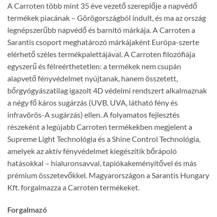
A Carroten több mint 35 éve vezető szereplője a napvédő
termékek piacának – Görögországból indult, és ma az ország
legnépszerűbb napvédő és barnító márkája. A Carroten a
Sarantis csoport meghatározó márkájaként Európa-szerte
elérhető széles termékpalettájával. A Carroten filozófiája
egyszerű és félreérthetetlen: a termékek nem csupán
alapvető fényvédelmet nyújtanak, hanem összetett,
bőrgyógyászatilag igazolt 4D védelmi rendszert alkalmaznak
a négy fő káros sugárzás (UVB, UVA, látható fény és
infravörös-A sugárzás) ellen. A folyamatos fejlesztés
részeként a legújabb Carroten termékekben megjelent a
Supreme Light Technológia és a Shine Control Technológia,
amelyek az aktív fényvédelmet kiegészítik bőrápoló
hatásokkal – hialuronsavval, tapiókakeményítővel és más
prémium összetevőkkel. Magyarországon a Sarantis Hungary
Kft. forgalmazza a Carroten termékeket.
Forgalmazó