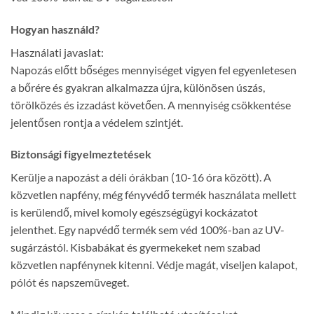
Hogyan használd?
Használati javaslat:
Napozás előtt bőséges mennyiséget vigyen fel egyenletesen
a bőrére és gyakran alkalmazza újra, különösen úszás,
törölközés és izzadást követően. A mennyiség csökkentése
jelentősen rontja a védelem szintjét.
Biztonsági figyelmeztetések
Kerülje a napozást a déli órákban (10-16 óra között). A
közvetlen napfény, még fényvédő termék használata mellett
is kerülendő, mivel komoly egészségügyi kockázatot
jelenthet. Egy napvédő termék sem véd 100%-ban az UV-
sugárzástól. Kisbabákat és gyermekeket nem szabad
közvetlen napfénynek kitenni. Védje magát, viseljen kalapot,
pólót és napszemüveget.