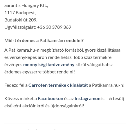
Sarantis Hungary Kft.,
1117 Budapest,
Budafoki út 209.
Ügyfélszolgálat: +36 30 3789 369
Miért érdemes a Patikamrán rendelni?
A Patikamra.hu-n megbízható forrásból, gyors kiszállítással
és versenyképes áron rendelhetsz. Több száz termékre
érvényes
mennyiségi kedvezmény
közül válogathatsz –
érdemes egyszerre többet rendelni!
Fedezd fel a
Carroten termékek kínálatát
a Patikamra.hu-n!
Kövess minket a
Facebookon
és az
Instagramon
is – értesülj
elsőként akcióinkról és újdonságainkról!