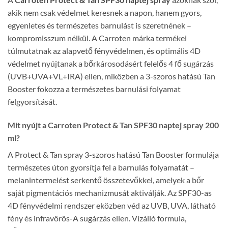
akik nem csak védelmet keresnek a napon, hanem gyors,
egyenletes és természetes barnulást is szeretnének –
kompromisszum nélkül. A Carroten márka termékei
túlmutatnak az alapvető fényvédelmen, és optimális 4D
védelmet nyújtanak a bőrkárosodásért felelős 4 fő sugárzás
(UVB+UVA+VL+IRA) ellen, miközben a 3-szoros hatású Tan
Booster fokozza a természetes barnulási folyamat
felgyorsítását.
Mit nyújt a Carroten Protect & Tan SPF30 naptej spray 200
ml?
A Protect & Tan spray 3-szoros hatású Tan Booster formulája
természetes úton gyorsítja fel a barnulás folyamatát –
melanintermelést serkentő összetevőkkel, amelyek a bőr
saját pigmentációs mechanizmusát aktiválják. Az SPF30-as
4D fényvédelmi rendszer eközben véd az UVB, UVA, látható
fény és infravörös-A sugárzás ellen. Vízálló formula,