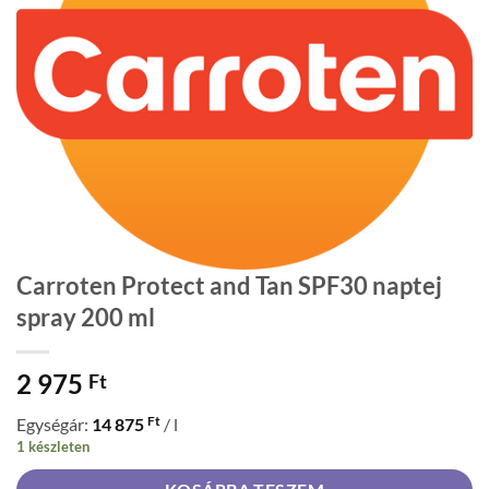
Carroten Protect and Tan SPF30 naptej
spray 200 ml
2 975
Ft
Ft
Egységár:
14 875
/ l
1 készleten