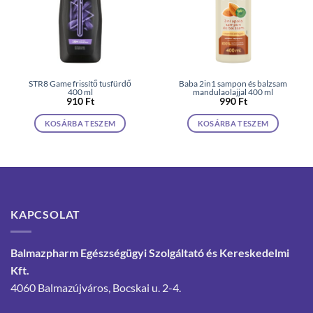
STR8 Game frissítő tusfürdő
Baba 2in1 sampon és balzsam
400 ml
mandulaolajjal 400 ml
910
Ft
990
Ft
KOSÁRBA TESZEM
KOSÁRBA TESZEM
KAPCSOLAT
Balmazpharm Egészségügyi Szolgáltató és Kereskedelmi
Kft.
4060 Balmazújváros, Bocskai u. 2-4.