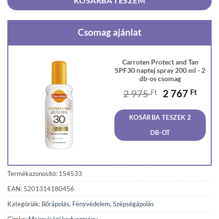
KOSÁRBA TESZEM
Csomag ajánlat
Carroten Protect and Tan
SPF30 naptej spray 200 ml - 2
db-os csomag
Original
Curr
2 975
Ft
2 767
Ft
price
price
was:
is:
KOSÁRBA TESZEK 2
2
2
975 Ft.
767 F
DB-OT
Termékazonosító: 154533
EAN: 5201314180456
Kategóriák:
Bőrápolás
,
Fényvédelem
,
Szépségápolás
Címke:
Mennyiségi kedvezmény