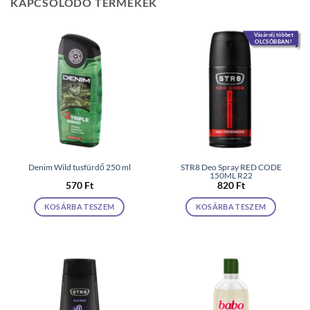
KAPCSOLÓDÓ TERMÉKEK
Vásárolj többet
OLCSÓBBAN!
Denim Wild tusfürdő 250 ml
STR8 Deo Spray RED CODE
150ML R22
570
Ft
820
Ft
KOSÁRBA TESZEM
KOSÁRBA TESZEM