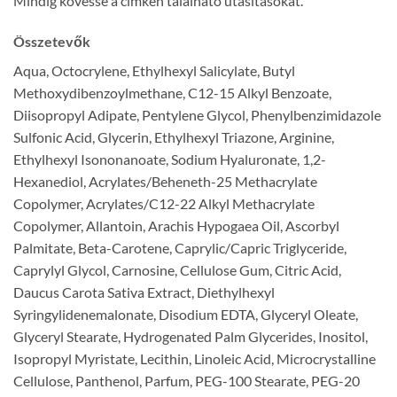
Mindig kövesse a címkén található utasításokat.
Összetevők
Aqua, Octocrylene, Ethylhexyl Salicylate, Butyl
Methoxydibenzoylmethane, C12-15 Alkyl Benzoate,
Diisopropyl Adipate, Pentylene Glycol, Phenylbenzimidazole
Sulfonic Acid, Glycerin, Ethylhexyl Triazone, Arginine,
Ethylhexyl Isononanoate, Sodium Hyaluronate, 1,2-
Hexanediol, Acrylates/Beheneth-25 Methacrylate
Copolymer, Acrylates/C12-22 Alkyl Methacrylate
Copolymer, Allantoin, Arachis Hypogaea Oil, Ascorbyl
Palmitate, Beta-Carotene, Caprylic/Capric Triglyceride,
Caprylyl Glycol, Carnosine, Cellulose Gum, Citric Acid,
Daucus Carota Sativa Extract, Diethylhexyl
Syringylidenemalonate, Disodium EDTA, Glyceryl Oleate,
Glyceryl Stearate, Hydrogenated Palm Glycerides, Inositol,
Isopropyl Myristate, Lecithin, Linoleic Acid, Microcrystalline
Cellulose, Panthenol, Parfum, PEG-100 Stearate, PEG-20