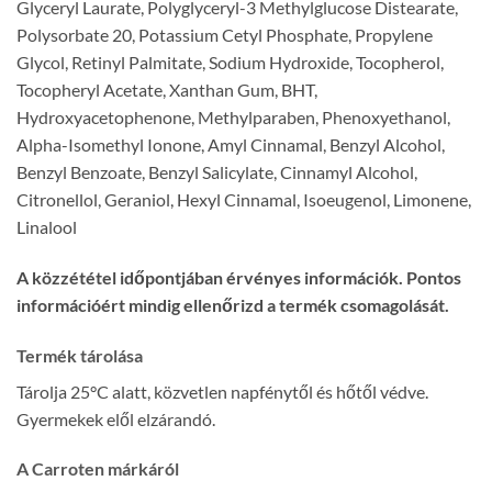
Glyceryl Laurate, Polyglyceryl-3 Methylglucose Distearate,
Polysorbate 20, Potassium Cetyl Phosphate, Propylene
Glycol, Retinyl Palmitate, Sodium Hydroxide, Tocopherol,
Tocopheryl Acetate, Xanthan Gum, BHT,
Hydroxyacetophenone, Methylparaben, Phenoxyethanol,
Alpha-Isomethyl Ionone, Amyl Cinnamal, Benzyl Alcohol,
Benzyl Benzoate, Benzyl Salicylate, Cinnamyl Alcohol,
Citronellol, Geraniol, Hexyl Cinnamal, Isoeugenol, Limonene,
Linalool
A közzététel időpontjában érvényes információk. Pontos
információért mindig ellenőrizd a termék csomagolását.
Termék tárolása
Tárolja 25°C alatt, közvetlen napfénytől és hőtől védve.
Gyermekek elől elzárandó.
A Carroten márkáról