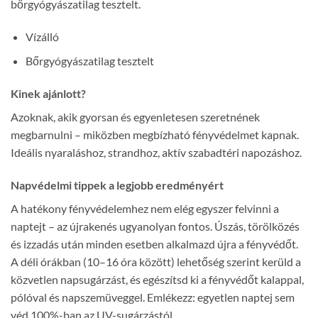
bőrgyógyászatilag tesztelt.
Vízálló
Bőrgyógyászatilag tesztelt
Kinek ajánlott?
Azoknak, akik gyorsan és egyenletesen szeretnének
megbarnulni – miközben megbízható fényvédelmet kapnak.
Ideális nyaraláshoz, strandhoz, aktív szabadtéri napozáshoz.
Napvédelmi tippek a legjobb eredményért
A hatékony fényvédelemhez nem elég egyszer felvinni a
naptejt – az újrakenés ugyanolyan fontos. Úszás, törölközés
és izzadás után minden esetben alkalmazd újra a fényvédőt.
A déli órákban (10–16 óra között) lehetőség szerint kerüld a
közvetlen napsugárzást, és egészítsd ki a fényvédőt kalappal,
pólóval és napszemüveggel. Emlékezz: egyetlen naptej sem
véd 100%-ban az UV-sugárzástól.