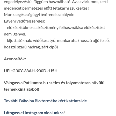
engedélyezéstől függően használható. Az akváriumot, kerti
medencét permetezés előtt letakarni szükséges!
Munkaegészségügyi óvórendszabályok:
Egyéni védőfelszerelés:
– előkészítőknek: a készítmény felhasználása előkészítést
nem igényel.
– kijuttatóknak: védőkesztyű, munkaruha (hosszú ujjú felső,
hosszú szárú nadrág, zárt cipő)
Azonosítók:
UFI: G30Y-38AH-900D-1J5H
Válogass a Patikamra.hu széles és folyamatosan bővülő
termékkínálatából!
További Bábolna Bio termékekért kattints ide
Látogass el Instagram oldalunkra
!