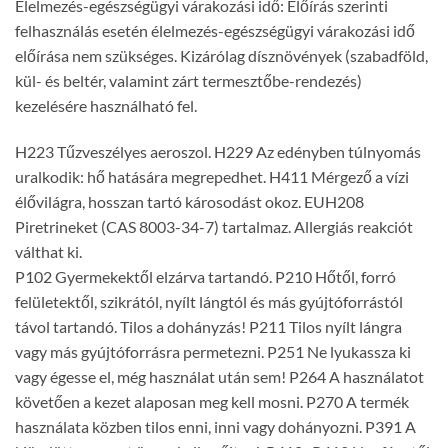
Élelmezés-egészségügyi várakozási idő: Előírás szerinti
felhasználás esetén élelmezés-egészségügyi várakozási idő
előírása nem szükséges. Kizárólag dísznövények (szabadföld,
kül- és beltér, valamint zárt termesztőbe-rendezés)
kezelésére használható fel.
H223 Tűzveszélyes aeroszol. H229 Az edényben túlnyomás
uralkodik: hő hatására megrepedhet. H411 Mérgező a vízi
élővilágra, hosszan tartó károsodást okoz. EUH208
Piretrineket (CAS 8003-34-7) tartalmaz. Allergiás reakciót
válthat ki.
P102 Gyermekektől elzárva tartandó. P210 Hőtől, forró
felületektől, szikrától, nyílt lángtól és más gyújtóforrástól
távol tartandó. Tilos a dohányzás! P211 Tilos nyílt lángra
vagy más gyújtóforrásra permetezni. P251 Ne lyukassza ki
vagy égesse el, még használat után sem! P264 A használatot
követően a kezet alaposan meg kell mosni. P270 A termék
használata közben tilos enni, inni vagy dohányozni. P391 A