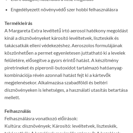
Engedélyezett növényvédő szer hobbi felhasználásra
Termékleírás
A Margareta Extra levéltetű irtó aerosol hatékony megoldást
kínál a dísznövényeket károsító levéltetvek, liszteskék és
takácsatkák elleni védekezéshez. Aeroszolos formulájának
köszönhetően a permet egyenletesen juttatható ki a levelek
felületére, elősegítve a gyors érintő hatást. A készítmény
piretrineket és piperonil-butoxidot tartalmazó hatóanyag-
kombinációja révén azonnali hatást fejt ki a kártevők
megjelenésekor. Alkalmazása szabadföldi és beltéri
dísznövényeken is lehetséges, a használati utasítás betartása
mellett.
Felhasználás
Felhasználásra vonatkozó előírások:
Kultúra: dísznövények; Károsító: levéltetvek, liszteskék,