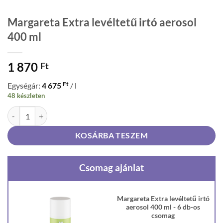
Margareta Extra levéltetű irtó aerosol
400 ml
1 870
Ft
Ft
Egységár:
4 675
/ l
48 készleten
Margareta Extra levéltetű irtó aerosol 400 ml mennyiség
KOSÁRBA TESZEM
Csomag ajánlat
Margareta Extra levéltetű irtó
aerosol 400 ml - 6 db-os
csomag