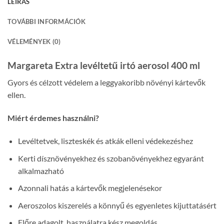
LEÍRÁS
TOVÁBBI INFORMÁCIÓK
VÉLEMÉNYEK (0)
Margareta Extra levéltetű irtó aerosol 400 ml
Gyors és célzott védelem a leggyakoribb növényi kártevők
ellen.
Miért érdemes használni?
Levéltetvek, liszteskék és atkák elleni védekezéshez
Kerti dísznövényekhez és szobanövényekhez egyaránt
alkalmazható
Azonnali hatás a kártevők megjelenésekor
Aeroszolos kiszerelés a könnyű és egyenletes kijuttatásért
Előre adagolt, használatra kész megoldás