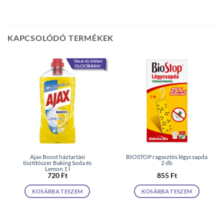
KAPCSOLÓDÓ TERMÉKEK
Vásárolj többet
OLCSÓBBAN!
Ajax Boost háztartási
BIOSTOP ragasztós légycsapda
tisztítószer Baking Soda és
2 db
Lemon 1 l
720
Ft
855
Ft
KOSÁRBA TESZEM
KOSÁRBA TESZEM