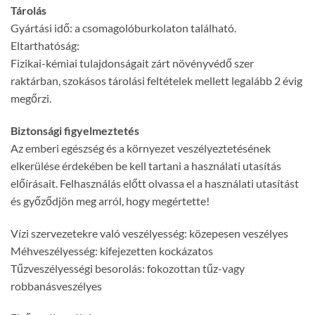
Tárolás
Gyártási idő: a csomagolóburkolaton található.
Eltarthatóság:
Fizikai-kémiai tulajdonságait zárt növényvédő szer
raktárban, szokásos tárolási feltételek mellett legalább 2 évig
megőrzi.
Biztonsági figyelmeztetés
Az emberi egészség és a környezet veszélyeztetésének
elkerülése érdekében be kell tartani a használati utasítás
előírásait. Felhasználás előtt olvassa el a használati utasítást
és győződjön meg arról, hogy megértette!
Vízi szervezetekre való veszélyesség: közepesen veszélyes
Méhveszélyesség: kifejezetten kockázatos
Tűzveszélyességi besorolás: fokozottan tűz-vagy
robbanásveszélyes