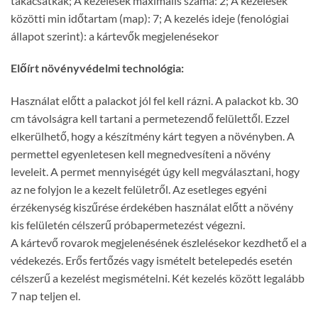
takácsatkák; A kezelések maximális száma: 2; A kezelések
közötti min időtartam (map): 7; A kezelés ideje (fenológiai
állapot szerint): a kártevők megjelenésekor
Előírt növényvédelmi technológia:
Használat előtt a palackot jól fel kell rázni. A palackot kb. 30
cm távolságra kell tartani a permetezendő felülettől. Ezzel
elkerülhető, hogy a készítmény kárt tegyen a növényben. A
permettel egyenletesen kell megnedvesíteni a növény
leveleit. A permet mennyiségét úgy kell megválasztani, hogy
az ne folyjon le a kezelt felületről. Az esetleges egyéni
érzékenység kiszűrése érdekében használat előtt a növény
kis felületén célszerű próbapermetezést végezni.
A kártevő rovarok megjelenésének észlelésekor kezdhető el a
védekezés. Erős fertőzés vagy ismételt betelepedés esetén
célszerű a kezelést megismételni. Két kezelés között legalább
7 nap teljen el.