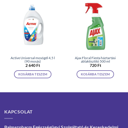
Active Universal mosógél 4,5 l
Ajax Floral Fiesta háztartási
(90 mosás)
ablaktisztító 500 ml
2 640
Ft
720
Ft
KOSÁRBA TESZEM
KOSÁRBA TESZEM
KAPCSOLAT
Balmazpharm Egészségügyi Szolgáltató és Kereskedelmi