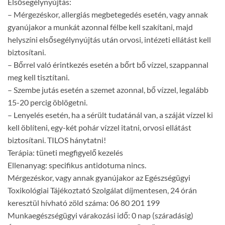
Elsősegélynyújtás:
– Mérgezéskor, allergiás megbetegedés esetén, vagy annak
gyanújakor a munkát azonnal félbe kell szakítani, majd
helyszíni elsősegélynyújtás után orvosi, intézeti ellátást kell
biztosítani.
– Bőrrel való érintkezés esetén a bőrt bő vízzel, szappannal
meg kell tisztítani.
– Szembe jutás esetén a szemet azonnal, bő vízzel, legalább
15-20 percig öblögetni.
– Lenyelés esetén, ha a sérült tudatánál van, a száját vízzel ki
kell öblíteni, egy-két pohár vízzel itatni, orvosi ellátást
biztosítani. TILOS hánytatni!
Terápia: tüneti megfigyelő kezelés
Ellenanyag: specifikus antidotuma nincs.
Mérgezéskor, vagy annak gyanújakor az Egészségügyi
Toxikológiai Tájékoztató Szolgálat díjmentesen, 24 órán
keresztül hívható zöld száma: 06 80 201 199
Munkaegészségügyi várakozási idő: 0 nap (száradásig)