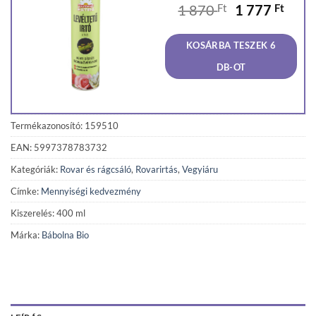
Original
Curr
1 870
Ft
1 777
Ft
price
price
was:
is:
KOSÁRBA TESZEK 6
1
1
870 Ft.
777 F
DB-OT
Termékazonosító: 159510
EAN: 5997378783732
Kategóriák:
Rovar és rágcsáló
,
Rovarirtás
,
Vegyiáru
Címke:
Mennyiségi kedvezmény
Kiszerelés: 400 ml
Márka:
Bábolna Bio