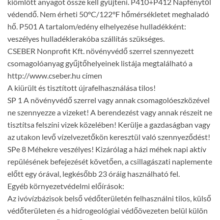
kiömlött anyagot össze kell gyűjteni. P410+P412 Napfénytől
védendő. Nem érheti 50°C/122°F hőmérsékletet meghaladó
hő. P501 A tartalom/edény elhelyezése hulladékként:
veszélyes hulladéklerakóba szállítás szükséges.
CSEBER Nonprofit Kft. növényvédő szerrel szennyezett
csomagolóanyag gyűjtőhelyeinek listája megtalálható a
http://www.cseber.hu címen
A kiürült és tisztított újrafelhasználása tilos!
SP 1 A növényvédő szerrel vagy annak csomagolóeszközével
ne szennyezze a vizeket! A berendezést vagy annak részeit ne
tisztítsa felszíni vizek közelében! Kerülje a gazdaságban vagy
az utakon levő vízelvezetőkön keresztül való szennyeződést!
SPe 8 Méhekre veszélyes! Kizárólag a házi méhek napi aktív
repülésének befejezését követően, a csillagászati naplemente
előtt egy órával, legkésőbb 23 óráig használható fel.
Egyéb környezetvédelmi előírások:
Az ivóvízbázisok belső védőterületén felhasználni tilos, külső
védőterületen és a hidrogeológiai védőövezeten belül külön