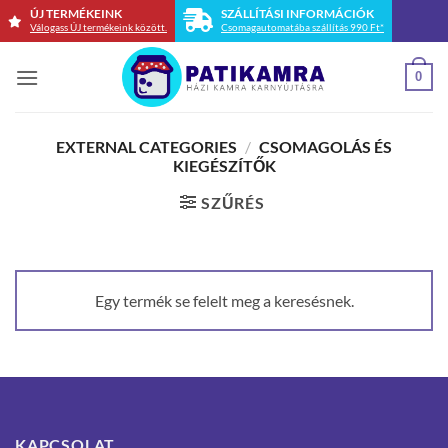
Skip
ÚJ TERMÉKEINK
SZÁLLÍTÁSI INFORMÁCIÓK
Válogass ÚJ termékeink között.
Csomagautomatába szállítás 990 Ft*
to
content
0
EXTERNAL CATEGORIES
/
CSOMAGOLÁS ÉS
KIEGÉSZÍTŐK
SZŰRÉS
Egy termék se felelt meg a keresésnek.
KAPCSOLAT