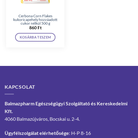
Cerbona Corn Flakes
kukoricapehely hozzáadott
cukor nélkül 500 g
860
Ft
KOSÁRBA TESZEM
KAPCSOLAT
Balmazpharm Egészségügyi Szolgáltató és Kereskedelmi
Kft.
4060 Balmazújváros, Bocskai u. 2-4.
Ügyfélszolgálat elérhetősége
: H-P 8-16