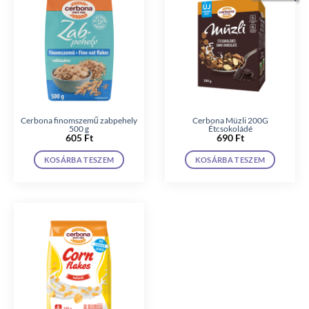
Cerbona finomszemű zabpehely
Cerbona Müzli 200G
500 g
Étcsokoládé
605
Ft
690
Ft
KOSÁRBA TESZEM
KOSÁRBA TESZEM