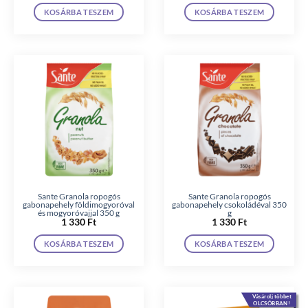
KOSÁRBA TESZEM
KOSÁRBA TESZEM
Sante Granola ropogós
Sante Granola ropogós
gabonapehely földimogyoróval
gabonapehely csokoládéval 350
és mogyoróvajjal 350 g
g
1 330
Ft
1 330
Ft
KOSÁRBA TESZEM
KOSÁRBA TESZEM
Vásárolj többet
OLCSÓBBAN!