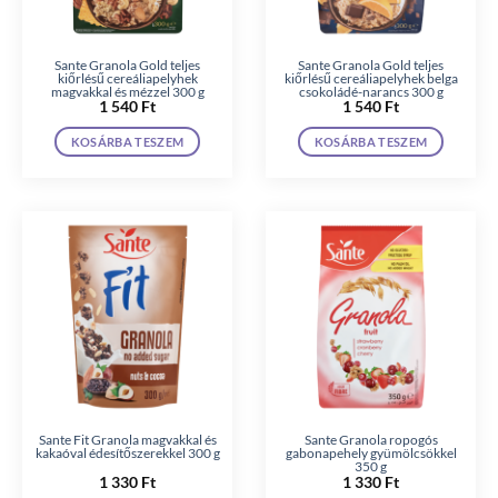
Sante Granola Gold teljes
Sante Granola Gold teljes
kiőrlésű cereáliapelyhek
kiőrlésű cereáliapelyhek belga
magvakkal és mézzel 300 g
csokoládé-narancs 300 g
1 540
Ft
1 540
Ft
KOSÁRBA TESZEM
KOSÁRBA TESZEM
Sante Fit Granola magvakkal és
Sante Granola ropogós
kakaóval édesítőszerekkel 300 g
gabonapehely gyümölcsökkel
350 g
1 330
Ft
1 330
Ft