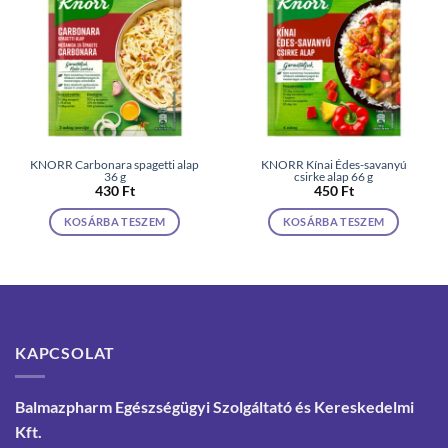
KNORR Carbonara spagetti alap
KNORR Kínai Édes-savanyú
36 g
csirke alap 66 g
430
Ft
450
Ft
KOSÁRBA TESZEM
KOSÁRBA TESZEM
KAPCSOLAT
Balmazpharm Egészségügyi Szolgáltató és Kereskedelmi
Kft.