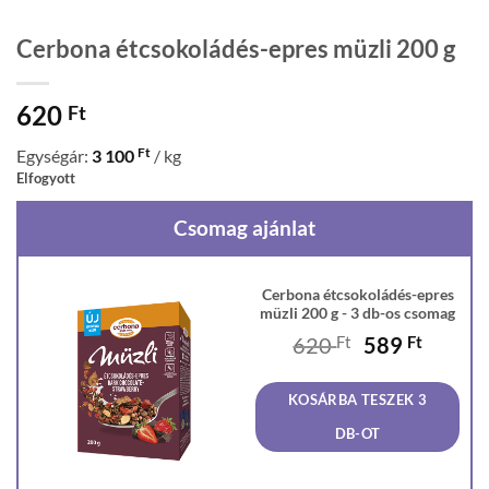
Cerbona étcsokoládés-epres müzli 200 g
620
Ft
Ft
Egységár:
3 100
/ kg
Elfogyott
Csomag ajánlat
Cerbona étcsokoládés-epres
müzli 200 g - 3 db-os csomag
Original
Curren
620
Ft
589
Ft
price
price
was:
is:
KOSÁRBA TESZEK 3
620 Ft.
589 Ft
DB-OT