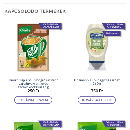
KAPCSOLÓDÓ TERMÉKEK
Vásárolj többet
Vásárolj többet
OLCSÓBBAN!
OLCSÓBBAN!
Gluténmentes
Knorr Cup a Soup bögrés instant
Hellmann’s Fokhagymás szósz
vargányakrémleves
260 g
zsemlekockával 15 g
250
Ft
750
Ft
KOSÁRBA TESZEM
KOSÁRBA TESZEM
Vásárolj többet
Vásárolj többet
OLCSÓBBAN!
OLCSÓBBAN!