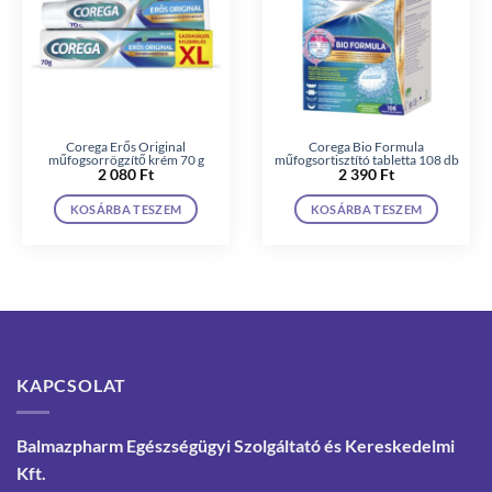
Corega Erős Original
Corega Bio Formula
műfogsorrögzítő krém 70 g
műfogsortisztító tabletta 108 db
2 080
Ft
2 390
Ft
KOSÁRBA TESZEM
KOSÁRBA TESZEM
KAPCSOLAT
Balmazpharm Egészségügyi Szolgáltató és Kereskedelmi
Kft.