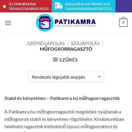
Skip
ÚJ TERMÉKEINK
SZÁLLÍTÁSI INFORMÁCIÓK
Válogass ÚJ termékeink között.
Csomagautomatába szállítás 990 Ft*
to
content
0
SZÉPSÉGÁPOLÁS
/
SZÁJÁPOLÁS
/
MŰFOGSORRAGASZTÓ
SZŰRÉS
Stabil és kényelmes – Patikamra.hu műfogsorragasztók
A Patikamra.hu műfogsorragasztói megoldást nyújtanak a
műfogsorok stabil és kényelmes rögzítésére. Kínálatunkban
található ragasztók különböző típusú műfogsorokhoz és