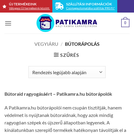
Skip
ÚJ TERMÉKEINK
SZÁLLÍTÁSI INFORMÁCIÓK
Válogass ÚJ termékeink között.
Csomagautomatába szállítás 990 Ft*
to
content
0
VEGYIÁRU
/
BÚTORÁPOLÁS
SZŰRÉS
Bútoraid ragyogásáért – Patikamra.hu bútorápolók
A Patikamra.hu bútorápolói nem csupán tisztítják, hanem
védelmet is nyújtanak bútoraidnak, hogy azok mindig
ragyogóan szépek és újszerű állapotban legyenek. A
kínálatunkban szereplő termékek hatékonyan távolítják el a