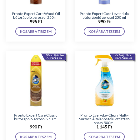
Pronto Expert Care Wood Oil
Pronto Expert Care Levendula
bútorápoló aeroszol 250 ml
bútorápoló aerosol 250 ml
995
Ft
990
Ft
KOSÁRBA TESZEM
KOSÁRBA TESZEM
Vásárolj többet
Vásárolj többet
OLCSÓBBAN!
OLCSÓBBAN!
Pronto Expert Care Classic
Pronto Everyday Clean Multi-
bútorápoló aerosol 250 ml
Surface Általános felülettisztító
spray 500ml
990
Ft
1 145
Ft
KOSÁRBA TESZEM
KOSÁRBA TESZEM