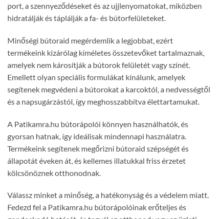
port, a szennyeződéseket és az ujjlenyomatokat, miközben
hidratálják és táplálják a fa- és bútorfelületeket.
Minőségi bútoraid megérdemlik a legjobbat, ezért
termékeink kizárólag kíméletes összetevőket tartalmaznak,
amelyek nem károsítják a bútorok felületét vagy színét.
Emellett olyan speciális formulákat kínálunk, amelyek
segítenek megvédeni a bútorokat a karcoktól, a nedvességtől
és a napsugárzástól, így meghosszabbítva élettartamukat.
A Patikamra.hu bútorápolói könnyen használhatók, és
gyorsan hatnak, így ideálisak mindennapi használatra.
Termékeink segítenek megőrizni bútoraid szépségét és
állapotát éveken át, és kellemes illatukkal friss érzetet
kölcsönöznek otthonodnak.
Válassz minket a minőség, a hatékonyság és a védelem miatt.
Fedezd fel a Patikamra.hu bútorápolóinak erőteljes és