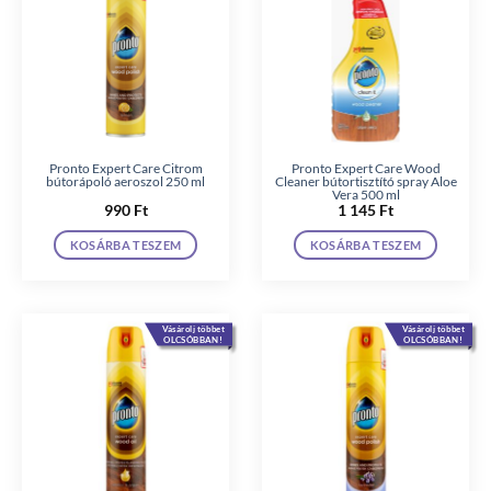
Pronto Expert Care Citrom
Pronto Expert Care Wood
bútorápoló aeroszol 250 ml
Cleaner bútortisztító spray Aloe
Vera 500 ml
990
Ft
1 145
Ft
KOSÁRBA TESZEM
KOSÁRBA TESZEM
Vásárolj többet
Vásárolj többet
OLCSÓBBAN!
OLCSÓBBAN!