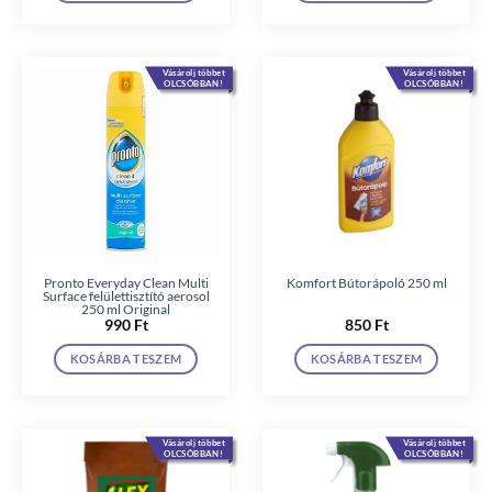
Vásárolj többet
Vásárolj többet
OLCSÓBBAN!
OLCSÓBBAN!
Pronto Everyday Clean Multi
Komfort Bútorápoló 250 ml
Surface felülettisztító aerosol
250 ml Original
990
Ft
850
Ft
KOSÁRBA TESZEM
KOSÁRBA TESZEM
Vásárolj többet
Vásárolj többet
OLCSÓBBAN!
OLCSÓBBAN!