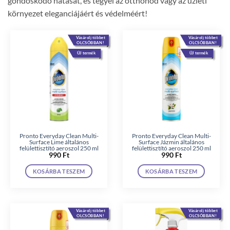
gondoskodó hatását, és tegyél az otthonod vagy az üzleti
környezet eleganciájáért és védelméért!
Vásárolj többet
Vásárolj többet
OLCSÓBBAN!
OLCSÓBBAN!
ÚJ termék
ÚJ termék
Pronto Everyday Clean Multi-
Pronto Everyday Clean Multi-
Surface Lime általános
Surface Jázmin általános
felülettisztító aeroszol 250 ml
felülettisztító aeroszol 250 ml
990
Ft
990
Ft
KOSÁRBA TESZEM
KOSÁRBA TESZEM
Vásárolj többet
Vásárolj többet
OLCSÓBBAN!
OLCSÓBBAN!