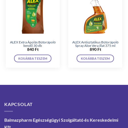
ALEX Extra Ápolás Bútorápoló
ALEX Antisztatikus Bútorápoló
kendő 30 db
Spray Aloe Vera illat 375 ml
840
Ft
890
Ft
KOSÁRBA TESZEM
KOSÁRBA TESZEM
KAPCSOLAT
Balmazpharm Egészségügyi Szolgáltató és Kereskedelmi
Kft.