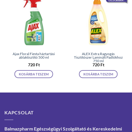
OLCSÓBBAN!
Ajax Floral Fiesta háztartási
ALEX Extra Ragyogás
ablaktisztító 500 ml
Tisztítószer Laminált Padlókhoz
750 ml
720
Ft
720
Ft
KOSÁRBA TESZEM
KOSÁRBA TESZEM
KAPCSOLAT
Balmazpharm Egészségügyi Szolgáltató és Kereskedelmi