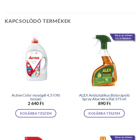
KAPCSOLÓDÓ TERMÉKEK
Vásárolj többet
OLCSÓBBAN!
Active Color mosógél 4,5 l (90
ALEX Antisztatikus Bútorápoló
mosás)
Spray Aloe Vera illat 375 ml
2 640
Ft
890
Ft
KOSÁRBA TESZEM
KOSÁRBA TESZEM
Vásárolj többet