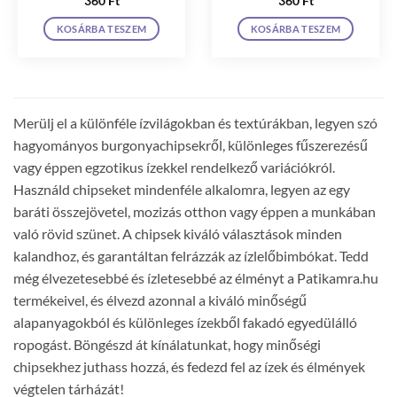
360
Ft
360
Ft
KOSÁRBA TESZEM
KOSÁRBA TESZEM
Merülj el a különféle ízvilágokban és textúrákban, legyen szó
hagyományos burgonyachipsekről, különleges fűszerezésű
vagy éppen egzotikus ízekkel rendelkező variációkról.
Használd chipseket mindenféle alkalomra, legyen az egy
baráti összejövetel, mozizás otthon vagy éppen a munkában
való rövid szünet. A chipsek kiváló választások minden
kalandhoz, és garantáltan felrázzák az ízlelőbimbókat. Tedd
még élvezetesebbé és ízletesebbé az élményt a Patikamra.hu
termékeivel, és élvezd azonnal a kiváló minőségű
alapanyagokból és különleges ízekből fakadó egyedülálló
ropogást. Böngészd át kínálatunkat, hogy minőségi
chipsekhez juthass hozzá, és fedezd fel az ízek és élmények
végtelen tárházát!