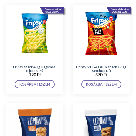
Vásárolj többet
Vásárolj többet
OLCSÓBBAN!
OLCSÓBBAN!
Fripsy snack 40 g Hagymás-
Fripsy MEGA PACK snack 120 g
tejfölös ízű
Ketchup ízű
190
Ft
370
Ft
KOSÁRBA TESZEM
KOSÁRBA TESZEM