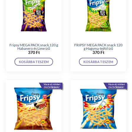
Fripsy MEGA PACK snack 120 g
FRIPSY MEGA PACK snack 120
Habanero és Lime ízű
g Hagyma-tejföl ízű
370
Ft
370
Ft
KOSÁRBA TESZEM
KOSÁRBA TESZEM
Vásárolj többet
Vásárolj többet
OLCSÓBBAN!
OLCSÓBBAN!