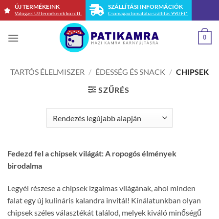
Skip
ÚJ TERMÉKEINK
SZÁLLÍTÁSI INFORMÁCIÓK
Válogass ÚJ termékeink között.
Csomagautomatába szállítás 990 Ft*
to
content
0
TARTÓS ÉLELMISZER
/
ÉDESSÉG ÉS SNACK
/
CHIPSEK
SZŰRÉS
Fedezd fel a chipsek világát: A ropogós élmények
birodalma
Legyél részese a chipsek izgalmas világának, ahol minden
falat egy új kulináris kalandra invitál! Kínálatunkban olyan
chipsek széles választékát találod, melyek kiváló minőségű