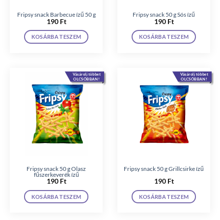
Fripsy snack Barbecue ízű 50 g
Fripsy snack 50 g Sós ízű
190
Ft
190
Ft
KOSÁRBA TESZEM
KOSÁRBA TESZEM
Vásárolj többet
Vásárolj többet
OLCSÓBBAN!
OLCSÓBBAN!
Fripsy snack 50 g Olasz
Fripsy snack 50 g Grillcsirke ízű
fűszerkeverék ízű
190
Ft
190
Ft
KOSÁRBA TESZEM
KOSÁRBA TESZEM