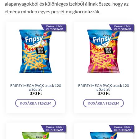
alapanyagokból és különleges ízekből állnak össze, hogy az
élmény minden egyes percét megkoronázzák.
Vásárolj többet
Vásárolj többet
OLCSÓBBAN!
OLCSÓBBAN!
FRIPSY MEGA PACK snack 120
FRIPSY MEGA PACK snack 120
g Sós ízű
g Sajt ízű
370
Ft
370
Ft
KOSÁRBA TESZEM
KOSÁRBA TESZEM
Vásárolj többet
Vásárolj többet
OLCSÓBBAN!
OLCSÓBBAN!