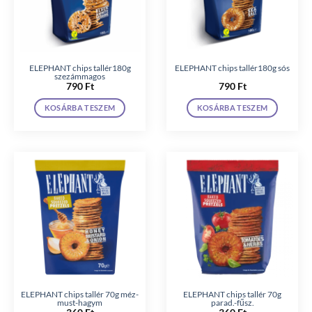
ELEPHANT chips tallér180g
ELEPHANT chips tallér180g sós
szezámmagos
790
Ft
790
Ft
KOSÁRBA TESZEM
KOSÁRBA TESZEM
ELEPHANT chips tallér 70g méz-
ELEPHANT chips tallér 70g
must-hagym
parad.-fűsz.