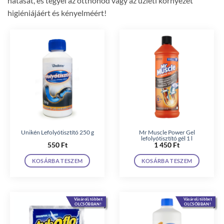
hatását, és tegyél az otthonod vagy az üzleti környezet
higiéniájáért és kényelméért!
Unikén Lefolyótisztító 250 g
Mr Muscle Power Gel
lefolyótisztító gél 1 l
550
Ft
1 450
Ft
KOSÁRBA TESZEM
KOSÁRBA TESZEM
Vásárolj többet
Vásárolj többet
OLCSÓBBAN!
OLCSÓBBAN!