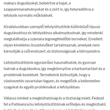
makacs dugulásokat, beleértve a hajat, a
szappanmaradványokat és a zsírt is, így helyreállítva a
lefolyók normális működését.
Kínálatunkban szereplő lefolyótisztítók különböző típusú
dugulásokhoz és lefolyókhoz alkalmazkodnak, így mindenki
megtalálhatja a számára legmegfelelőbb terméket. Emellett
olyan kíméletes összetevőket tartalmaznak, amelyek nem
károsítják a csőrendszert, és biztonságosak a környezetre.
Lefolyótisztítóink egyszerűen használhatók, és gyorsan
hatnak a dugulásokra, így megkönnyítve a karbantartást és a
problémák kezelését. Termékeink biztosítják, hogy a
vízelvezetés zavartalan legyen, és megelőzik a kellemetlen
szagokat és egyéb problémákat a lefolyókban.
Válassz minket a megbízhatóság és a tisztaság miatt. Fedezd
fel a Patikamra.hu lefolyótisztítóinak erőteljes és megbízható