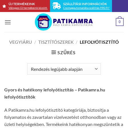
Skip
ÚJ TERMÉKEINK
SZÁLLÍTÁSI INFORMÁCIÓK
Válogass ÚJ termékeink között.
Csomagautomatába szállítás 990 Ft*
to
content
0
VEGYIÁRU
/
TISZTÍTÓSZEREK
/
LEFOLYÓTISZTÍTÓ
SZŰRÉS
Gyors és hatékony lefolyótisztítás – Patikamra.hu
lefolyótisztítók
A Patikamra.hu lefolyótisztító kategóriája, biztosítja a
folyamatos és zavartalan vízelvezetést otthonodban vagy az
üzleti helyiségekben. Termékeink hatékonyan megszüntetik a