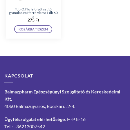
Tub.O.Flo lefolyótisztító
granulátum (forró vizes) 1 db 60
g
275
Ft
KOSÁRBA TESZEM
KAPCSOLAT
Balmazpharm Egészségügyi Szolgáltató és Kereskedelmi
Kft.
4060 Balmazújváros, Bocskai u. 2-4.
Ügyfélszolgálat elérhetősége
: H-P 8-16
Tel.:
+36213007542