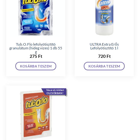
Tub.O.Flo lefolyótisztító
ULTRA Extra Erős
granulátum (hideg vizes) 1 db 55
Lefolyótisztító 1 l
g
275
Ft
720
Ft
KOSÁRBA TESZEM
KOSÁRBA TESZEM
Vásárolj többet
OLCSÓBBAN!