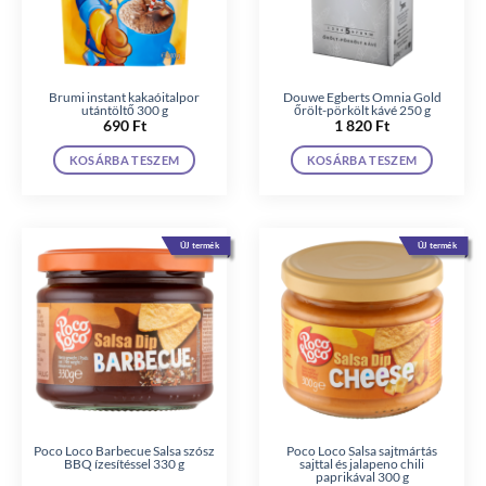
Brumi instant kakaóitalpor
Douwe Egberts Omnia Gold
utántöltő 300 g
őrölt-pörkölt kávé 250 g
690
Ft
1 820
Ft
KOSÁRBA TESZEM
KOSÁRBA TESZEM
ÚJ termék
ÚJ termék
Poco Loco Barbecue Salsa szósz
Poco Loco Salsa sajtmártás
BBQ ízesítéssel 330 g
sajttal és jalapeno chili
paprikával 300 g