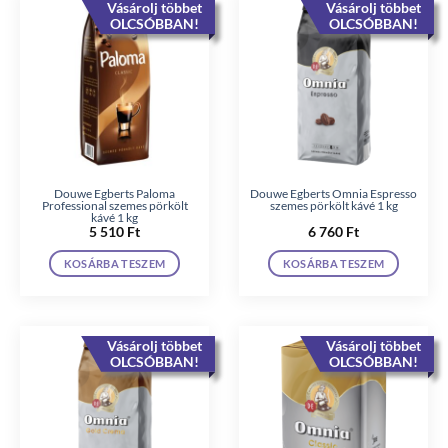
Vásárolj többet
Vásárolj többet
OLCSÓBBAN!
OLCSÓBBAN!
Douwe Egberts Paloma
Douwe Egberts Omnia Espresso
Professional szemes pörkölt
szemes pörkölt kávé 1 kg
kávé 1 kg
5 510
Ft
6 760
Ft
KOSÁRBA TESZEM
KOSÁRBA TESZEM
Vásárolj többet
Vásárolj többet
OLCSÓBBAN!
OLCSÓBBAN!