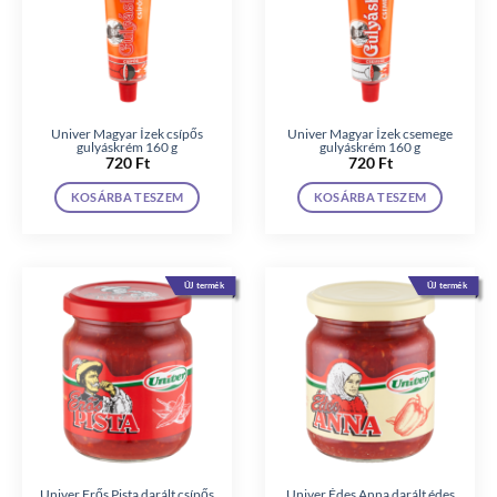
Univer Magyar Ízek csípős
Univer Magyar Ízek csemege
gulyáskrém 160 g
gulyáskrém 160 g
720
Ft
720
Ft
KOSÁRBA TESZEM
KOSÁRBA TESZEM
ÚJ termék
ÚJ termék
Univer Erős Pista darált csípős
Univer Édes Anna darált édes