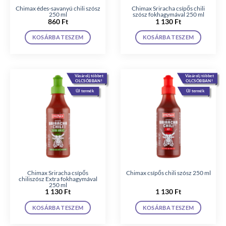
Chimax édes-savanyú chili szósz
Chimax Sriracha csípős chili
250 ml
szósz fokhagymával 250 ml
860
Ft
1 130
Ft
KOSÁRBA TESZEM
KOSÁRBA TESZEM
Vásárolj többet
Vásárolj többet
OLCSÓBBAN!
OLCSÓBBAN!
ÚJ termék
ÚJ termék
Chimax Sriracha csípős
Chimax csípős chili szósz 250 ml
chiliszósz Extra fokhagymával
250 ml
1 130
Ft
1 130
Ft
KOSÁRBA TESZEM
KOSÁRBA TESZEM