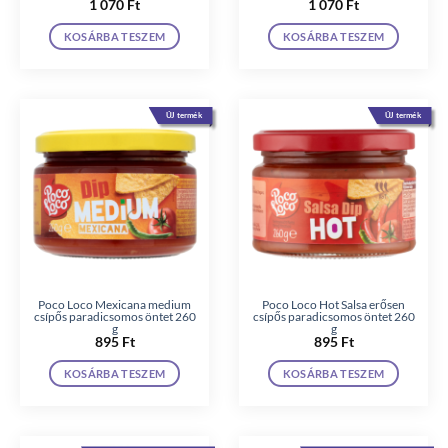
1 070
Ft
1 070
Ft
KOSÁRBA TESZEM
KOSÁRBA TESZEM
ÚJ termék
ÚJ termék
Poco Loco Mexicana medium
Poco Loco Hot Salsa erősen
csípős paradicsomos öntet 260
csípős paradicsomos öntet 260
g
g
895
Ft
895
Ft
KOSÁRBA TESZEM
KOSÁRBA TESZEM