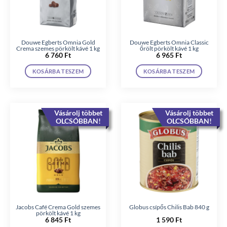
Douwe Egberts Omnia Gold
Douwe Egberts Omnia Classic
Crema szemes pörkölt kávé 1 kg
őrölt pörkölt kávé 1 kg
6 760
Ft
6 965
Ft
KOSÁRBA TESZEM
KOSÁRBA TESZEM
Vásárolj többet
Vásárolj többet
OLCSÓBBAN!
OLCSÓBBAN!
Jacobs Café Crema Gold szemes
Globus csípős Chilis Bab 840 g
pörkölt kávé 1 kg
6 845
Ft
1 590
Ft