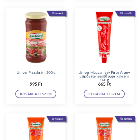
ÚJ termék
ÚJ termék
Univer Pizzakrém 300 g
Univer Magyar Ízek Piros Arany
csípős ételízesítő paprikakrém
160 g
995
Ft
665
Ft
KOSÁRBA TESZEM
KOSÁRBA TESZEM
ÚJ termék
ÚJ termék