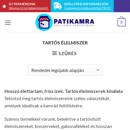
Skip
ÚJ TERMÉKEINK
SZÁLLÍTÁSI INFORMÁCIÓK
Válogass ÚJ termékeink között.
Csomagautomatába szállítás 990 Ft*
to
content
0
TARTÓS ÉLELMISZER
SZŰRÉS
Hosszú élettartam, friss ízek: Tartós élelmiszerek kínálata
Tekintsd meg tartós élelmiszereink széles választékát,
amelyek ideálisak a kamrád feltöltésére.
Számos termékkel várunk, beleértve a tartósított
élelmiszereket, konzerveket, gabonaféléket és hosszan