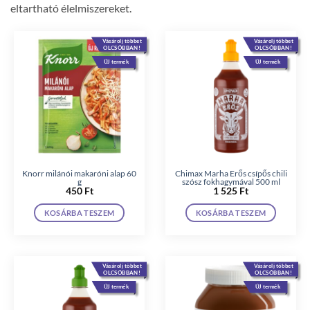
eltartható élelmiszereket.
Vásárolj többet
Vásárolj többet
OLCSÓBBAN!
OLCSÓBBAN!
ÚJ termék
ÚJ termék
Knorr milánói makaróni alap 60
Chimax Marha Erős csípős chili
g
szósz fokhagymával 500 ml
450
Ft
1 525
Ft
KOSÁRBA TESZEM
KOSÁRBA TESZEM
Vásárolj többet
Vásárolj többet
OLCSÓBBAN!
OLCSÓBBAN!
ÚJ termék
ÚJ termék