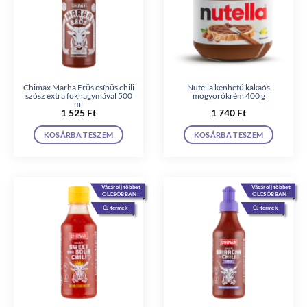
Chimax Marha Erős csípős chili
Nutella kenhető kakaós
szósz extra fokhagymával 500
mogyorókrém 400 g
ml
1 525
Ft
1 740
Ft
KOSÁRBA TESZEM
KOSÁRBA TESZEM
Vásárolj többet
Vásárolj többet
OLCSÓBBAN!
OLCSÓBBAN!
ÚJ termék
ÚJ termék