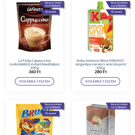
Vásárolj többet
Vásárolj többet
OLCSÓBBAN!
OLCSÓBBAN!
ÚJ termék
ÚJ termék
La Festa Cappuccino
Kubu Immuno Alma-MANGÓ-
csokoládéízű instant kávéitalpor
sárgarépa-narancs-acerola püré
100 g
100 g
360
Ft
280
Ft
KOSÁRBA TESZEM
KOSÁRBA TESZEM
Vásárolj többet
Vásárolj többet
OLCSÓBBAN!
OLCSÓBBAN!
ÚJ termék