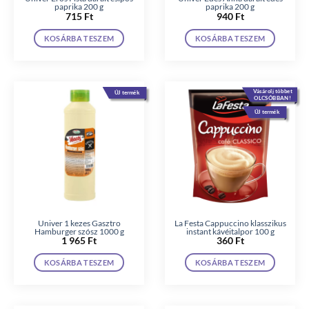
paprika 200 g
paprika 200 g
715
Ft
940
Ft
KOSÁRBA TESZEM
KOSÁRBA TESZEM
Vásárolj többet
ÚJ termék
OLCSÓBBAN!
ÚJ termék
Univer 1 kezes Gasztro
La Festa Cappuccino klasszikus
Hamburger szósz 1000 g
instant kávéitalpor 100 g
1 965
Ft
360
Ft
KOSÁRBA TESZEM
KOSÁRBA TESZEM