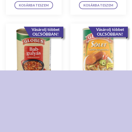
KOSÁRBA TESZEM
KOSÁRBA TESZEM
Vásárolj többet
Vásárolj többet
OLCSÓBBAN!
OLCSÓBBAN!
Globus Babgulyás marhahússal
Globus Sólet csípős kolbásszal
840 g
400 g
1 590
Ft
750
Ft
KOSÁRBA TESZEM
KOSÁRBA TESZEM
Vásárolj többet
Vásárolj többet
OLCSÓBBAN!
OLCSÓBBAN!