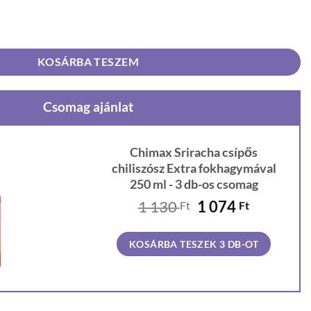
iszósz Extra fokhagymával 250 ml mennyiség
KOSÁRBA TESZEM
Csomag ajánlat
Chimax Sriracha csípős
chiliszósz Extra fokhagymával
250 ml - 3 db-os csomag
Original
Current
1 130
1 074
Ft
Ft
price
price
was:
is:
KOSÁRBA TESZEK 3 DB-OT
1
1
130 Ft.
074 Ft.