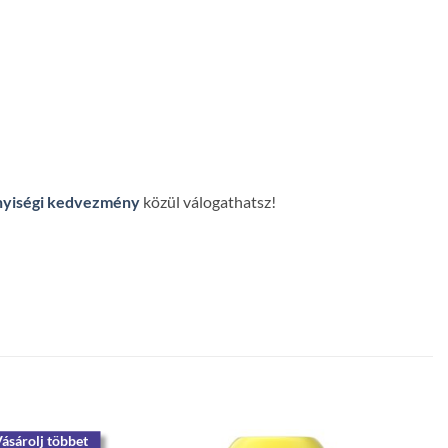
yiségi kedvezmény
közül válogathatsz!
ásárolj többet