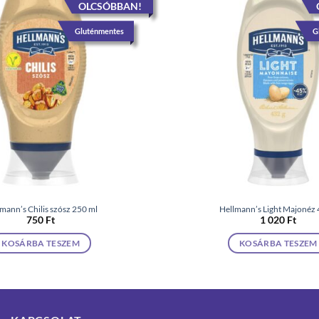
OLCSÓBBAN!
Gluténmentes
G
mann’s Chilis szósz 250 ml
Hellmann’s Light Majonéz 
750
Ft
1 020
Ft
KOSÁRBA TESZEM
KOSÁRBA TESZEM