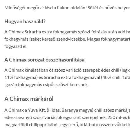
Minőségét megőrzi: lásd a flakon oldalán! Sötét és hűvös helye
Hogyan használd?
A Chimax Sriracha extra fokhagymás szószt felrázás után add hoz
fokhagymás ízeket kereső szendvicsekbe. Magas fokhagymatarta
fogyaszd el.
A Chimax sorozat összehasonlítása
A Chimax kínálatában öt szósz variáció szerepel: édes chili (legk
11% fokhagyma) és Sriracha extra fokhagymával (48% chili, 16%
igazán fokhagymás csípős szószt keresnek.
A Chimax márkáról
A Chimax a Yuva Kft. (Hidas, Baranya megye) chili szósz márkája
édes-savanyú szósz variációk egyaránt szerepelnek, 250 ml-es 
magyarföldi chilipaprikából, egyszerű, átlátható összetevőkkel 