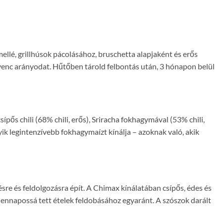
ellé, grillhúsok pácolásához, bruschetta alapjaként és erős
enc arányodat. Hűtőben tárold felbontás után, 3 hónapon belül
ípős chili (68% chili, erős), Sriracha fokhagymával (53% chili,
k legintenzívebb fokhagymaízt kínálja – azoknak való, akik
sre és feldolgozásra épít. A Chimax kínálatában csípős, édes és
ennapossá tett ételek feldobásához egyaránt. A szószok darált