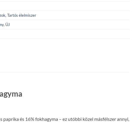
zok
,
Tartós élelmiszer
ny
,
ÚJ
khagyma
ős paprika és 16% fokhagyma – ez utóbbi közel másfélszer annyi,