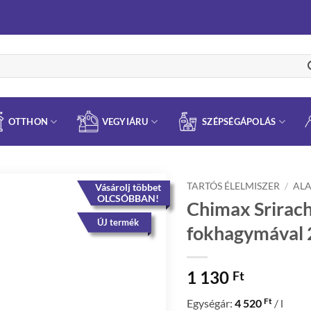
OTTHON
VEGYIÁRU
SZÉPSÉGÁPOLÁS
TARTÓS ÉLELMISZER
/
AL
Vásárolj többet
OLCSÓBBAN!
Chimax Srirach
ÚJ termék
fokhagymával 
1 130
Ft
Ft
Egységár:
4 520
/ l