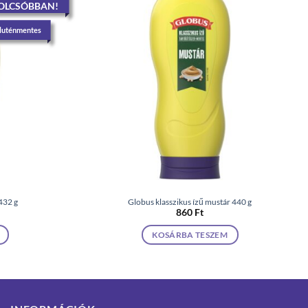
OLCSÓBBAN!
luténmentes
432 g
Globus klasszikus ízű mustár 440 g
860
Ft
KOSÁRBA TESZEM