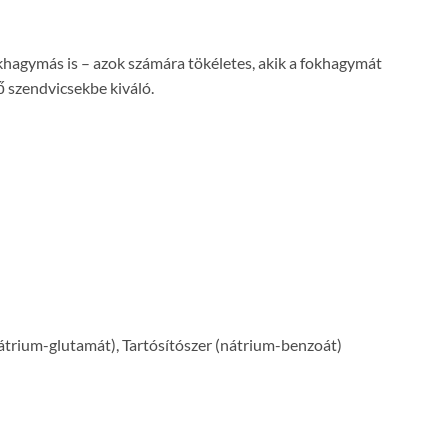
khagymás is – azok számára tökéletes, akik a fokhagymát
ő szendvicsekbe kiváló.
nátrium-glutamát), Tartósítószer (nátrium-benzoát)