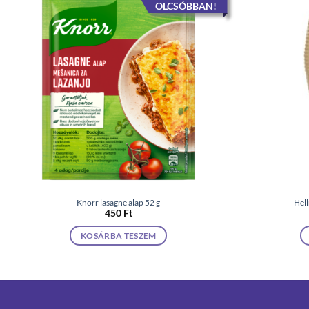
OLCSÓBBAN!
Knorr lasagne alap 52 g
Hell
450
Ft
KOSÁRBA TESZEM