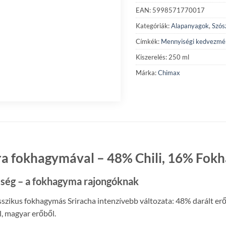
EAN: 5998571770017
Kategóriák:
Alapanyagok
,
Szós
Címkék:
Mennyiségi kedvezmé
Kiszerelés: 250 ml
Márka:
Chimax
xtra fokhagymával – 48% Chili, 16% Fo
sség – a fokhagyma rajongóknak
sszikus fokhagymás Sriracha intenzívebb változata: 48% darált er
, magyar erőből.