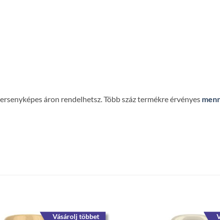
 versenyképes áron rendelhetsz. Több száz termékre érvényes
menn
Vásárolj többet
V