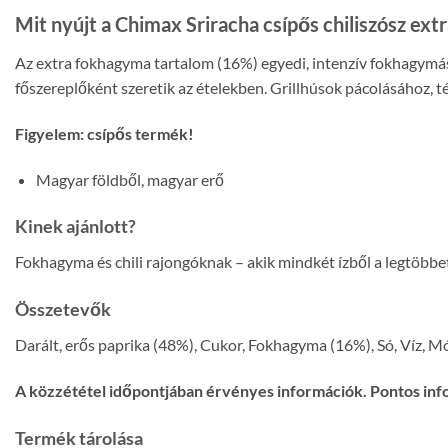
Mit nyújt a Chimax Sriracha csípős chiliszósz ex
Az extra fokhagyma tartalom (16%) egyedi, intenzív fokhagymás 
főszereplőként szeretik az ételekben. Grillhúsok pácolásához, 
Figyelem: csípős termék!
Magyar földből, magyar erő
Kinek ajánlott?
Fokhagyma és chili rajongóknak – akik mindkét ízből a legtöbbe
Összetevők
Darált, erős paprika (48%), Cukor, Fokhagyma (16%), Só, Víz, Mó
A közzététel időpontjában érvényes információk. Pontos inf
Termék tárolása