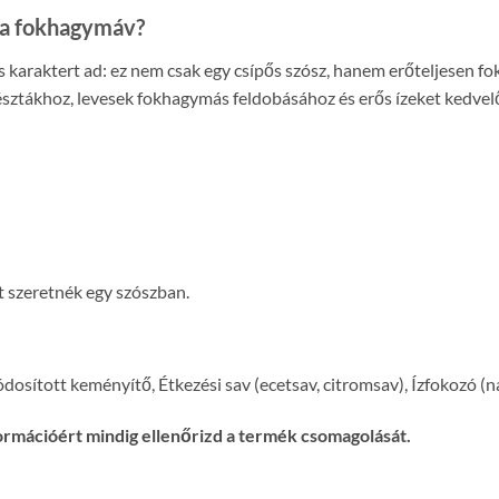
tra fokhagymáv?
karaktert ad: ez nem csak egy csípős szósz, hanem erőteljesen fo
tésztákhoz, levesek fokhagymás feldobásához és erős ízeket kedvel
t szeretnék egy szószban.
dosított keményítő, Étkezési sav (ecetsav, citromsav), Ízfokozó (
ormációért mindig ellenőrizd a termék csomagolását.