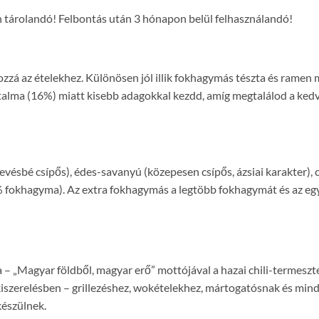
n tárolandó! Felbontás után 3 hónapon belül felhasználandó!
zá az ételekhez. Különösen jól illik fokhagymás tészta és ramen m
lma (16%) miatt kisebb adagokkal kezdd, amíg megtalálod a kedv
evésbé csípős), édes-savanyú (közepesen csípős, ázsiai karakter), cs
 fokhagyma). Az extra fokhagymás a legtöbb fokhagymát és az egyi
 – „Magyar földből, magyar erő” mottójával a hazai chili-termeszté
kiszerelésben – grillezéshez, wokételekhez, mártogatósnak és mind
készülnek.