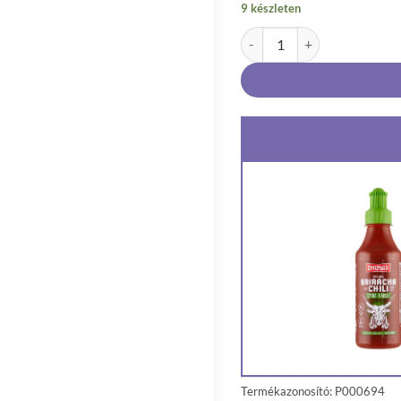
9 készleten
Chimax Sriracha csípős chil
Termékazonosító: P000694