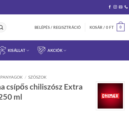
0
BELÉPÉS / REGISZTRÁCIÓ
KOSÁR /
0
FT
KISÁLLAT
AKCIÓK
APANYAGOK
/
SZÓSZOK
a csípős chiliszósz Extra
250 ml