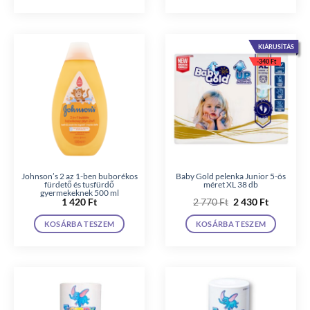
KIÁRUSÍTÁS
-
340
Ft
Johnson’s 2 az 1-ben buborékos
Baby Gold pelenka Junior 5-ös
fürdető és tusfürdő
méret XL 38 db
gyermekeknek 500 ml
Original
Current
1 420
Ft
2 770
Ft
2 430
Ft
price
price
was:
is:
KOSÁRBA TESZEM
KOSÁRBA TESZEM
2
2
770 Ft.
430 Ft.