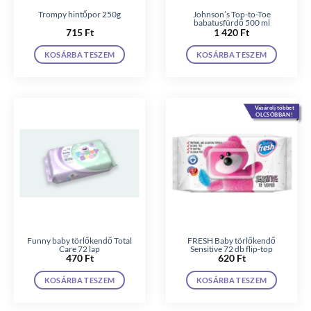
Trompy hintőpor 250g
Johnson’s Top-to-Toe
babatusfürdő 500 ml
715
Ft
1 420
Ft
KOSÁRBA TESZEM
KOSÁRBA TESZEM
Vásárolj többet
OLCSÓBBAN!
Funny baby törlőkendő Total
FRESH Baby törlőkendő
Care 72 lap
Sensitive 72 db flip-top
470
Ft
620
Ft
KOSÁRBA TESZEM
KOSÁRBA TESZEM