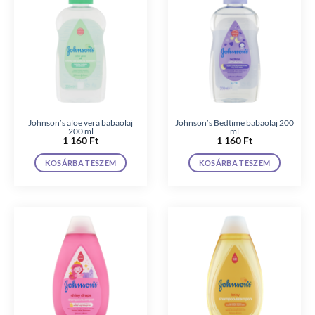
Johnson’s aloe vera babaolaj
Johnson’s Bedtime babaolaj 200
200 ml
ml
1 160
Ft
1 160
Ft
KOSÁRBA TESZEM
KOSÁRBA TESZEM