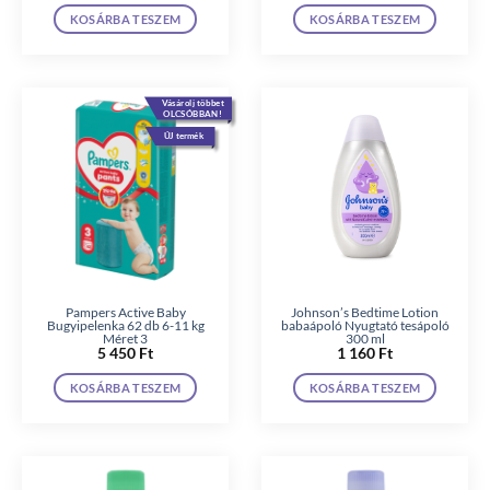
KOSÁRBA TESZEM
KOSÁRBA TESZEM
Vásárolj többet
OLCSÓBBAN!
ÚJ termék
Pampers Active Baby
Johnson’s Bedtime Lotion
Bugyipelenka 62 db 6-11 kg
babaápoló Nyugtató tesápoló
Méret 3
300 ml
5 450
Ft
1 160
Ft
KOSÁRBA TESZEM
KOSÁRBA TESZEM