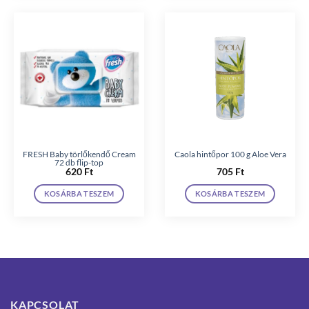
FRESH Baby törlőkendő Cream
Caola hintőpor 100 g Aloe Vera
72 db flip-top
620
Ft
705
Ft
KOSÁRBA TESZEM
KOSÁRBA TESZEM
KAPCSOLAT