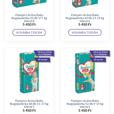
Pampers Active Baby
Pampers Active Baby
Bugyipelenka 32 db 17+ kg
Bugyipelenka 44 db 13-19 kg
Méret 8
Méret 6
5 450
Ft
5 450
Ft
KOSÁRBA TESZEM
KOSÁRBA TESZEM
Vásárolj többet
Vásárolj többet
OLCSÓBBAN!
OLCSÓBBAN!
ÚJ termék
ÚJ termék
Pampers Active Baby
Pampers Active Baby
Bugyipelenka 48 db 11-17 kg
Bugyipelenka 52 db 9-15 kg
Méret 5
Méret 4
5 450
Ft
5 450
Ft