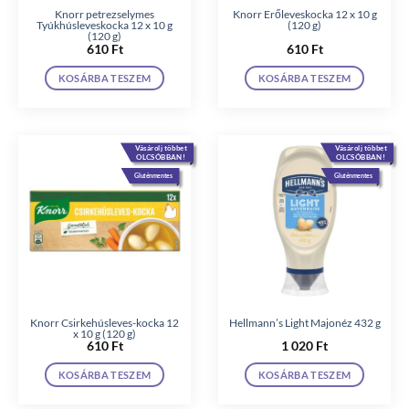
Knorr petrezselymes
Knorr Erőleveskocka 12 x 10 g
Tyúkhúsleveskocka 12 x 10 g
(120 g)
(120 g)
610
Ft
610
Ft
KOSÁRBA TESZEM
KOSÁRBA TESZEM
Vásárolj többet
Vásárolj többet
OLCSÓBBAN!
OLCSÓBBAN!
Gluténmentes
Gluténmentes
Knorr Csirkehúsleves-kocka 12
Hellmann’s Light Majonéz 432 g
x 10 g (120 g)
610
Ft
1 020
Ft
KOSÁRBA TESZEM
KOSÁRBA TESZEM