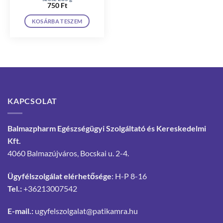
750
Ft
KOSÁRBA TESZEM
KAPCSOLAT
Balmazpharm Egészségügyi Szolgáltató és Kereskedelmi
Kft.
4060 Balmazújváros, Bocskai u. 2-4.
Ügyfélszolgálat elérhetősége
: H-P 8-16
Tel.:
+36213007542
E-mail.:
ugyfelszolgalat@patikamra.hu