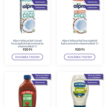
Gluténmentes
Gluténmentes
Laktózmentes
Laktózmentes
Alpro kókuszital rizzsel
Alpro kókuszital hozzáadott
hozzáadott kalciummal és
kalciummal és vitaminokkal 1 l
vitaminokkal 1 l
920
Ft
920
Ft
KOSÁRBA TESZEM
KOSÁRBA TESZEM
Vásárolj többet
Vásárolj többet
OLCSÓBBAN!
OLCSÓBBAN!
Gluténmentes
Gluténmentes