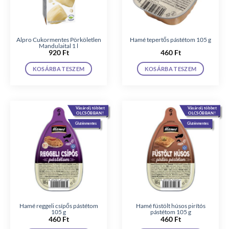
Alpro Cukormentes Pörköletlen
Hamé tepertős pástétom 105 g
Mandulaital 1 l
920
Ft
460
Ft
KOSÁRBA TESZEM
KOSÁRBA TESZEM
Vásárolj többet
Vásárolj többet
OLCSÓBBAN!
OLCSÓBBAN!
Gluténmentes
Gluténmentes
Hamé reggeli csípős pástétom
Hamé füstölt húsos pirítós
105 g
pástétom 105 g
460
Ft
460
Ft