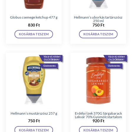
Globus csemege ketchup 477 g
Hellmann’s uborkás tartárszósz
250 ml
830
Ft
750
Ft
KOSÁRBA TESZEM
KOSÁRBA TESZEM
Vásárolj többet
Vásárolj többet
OLCSÓBBAN!
OLCSÓBBAN!
Gluténmentes
Gluténmentes
Hellmann’s mustárszósz 257 g
Erdélyi Ízek 370G Sárgabarack
Lekvár 70% Gyümölcstartalom
750
Ft
920
Ft
KOSÁRBA TESZEM
KOSÁRBA TESZEM