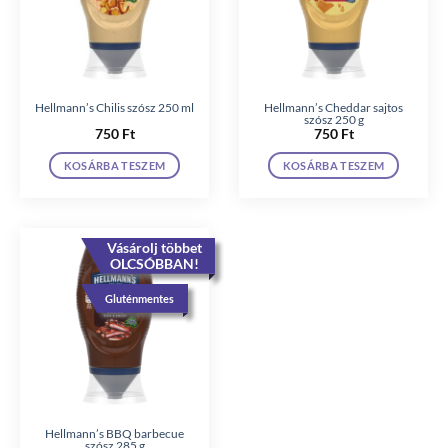
Hellmann’s Chilis szósz 250 ml
Hellmann’s Cheddar sajtos
szósz 250 g
750
Ft
750
Ft
KOSÁRBA TESZEM
KOSÁRBA TESZEM
Vásárolj többet
OLCSÓBBAN!
Gluténmentes
Hellmann’s BBQ barbecue
szósz 285 g