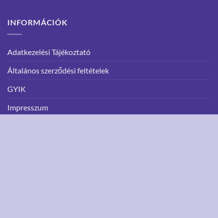
INFORMÁCIÓK
Adatkezelési Tájékoztató
Általános szerződési feltételek
GYIK
Impresszum
Szállítási információk
Elállás
Árukereső.hu
ADATKEZELÉSI TÁJÉKOZTATÓ
ÁLTALÁNOS SZERZŐDÉSI FELTÉTELEK
GYIK
IMPRESSZUM