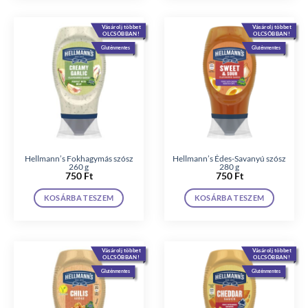
Vásárolj többet
Vásárolj többet
OLCSÓBBAN!
OLCSÓBBAN!
Gluténmentes
Gluténmentes
Hellmann’s Fokhagymás szósz
Hellmann’s Édes-Savanyú szósz
260 g
280 g
750
Ft
750
Ft
KOSÁRBA TESZEM
KOSÁRBA TESZEM
Vásárolj többet
Vásárolj többet
OLCSÓBBAN!
OLCSÓBBAN!
Gluténmentes
Gluténmentes