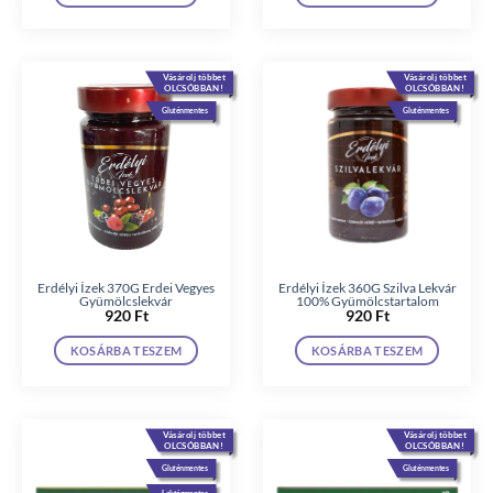
Vásárolj többet
Vásárolj többet
OLCSÓBBAN!
OLCSÓBBAN!
Gluténmentes
Gluténmentes
Erdélyi Ízek 370G Erdei Vegyes
Erdélyi Ízek 360G Szilva Lekvár
Gyümölcslekvár
100% Gyümölcstartalom
920
Ft
920
Ft
KOSÁRBA TESZEM
KOSÁRBA TESZEM
Vásárolj többet
Vásárolj többet
OLCSÓBBAN!
OLCSÓBBAN!
Gluténmentes
Gluténmentes