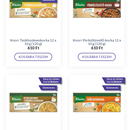
Laktózmentes
Knorr Tyúkhúsleveskocka 12 x
Knorr Pörköltízesítő-kocka 12 x
10 g (120 g)
10 g (120 g)
610
Ft
610
Ft
KOSÁRBA TESZEM
KOSÁRBA TESZEM
Vásárolj többet
Vásárolj többet
OLCSÓBBAN!
OLCSÓBBAN!
Gluténmentes
Gluténmentes