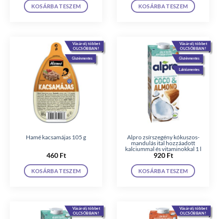
KOSÁRBA TESZEM
KOSÁRBA TESZEM
Vásárolj többet
Vásárolj többet
OLCSÓBBAN!
OLCSÓBBAN!
Gluténmentes
Gluténmentes
Laktózmentes
Hamé kacsamájas 105 g
Alpro zsírszegény kókuszos-
mandulás ital hozzáadott
kalciummal és vitaminokkal 1 l
460
Ft
920
Ft
KOSÁRBA TESZEM
KOSÁRBA TESZEM
Vásárolj többet
Vásárolj többet
OLCSÓBBAN!
OLCSÓBBAN!