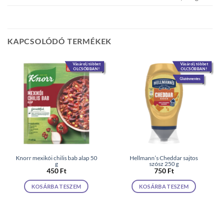
KAPCSOLÓDÓ TERMÉKEK
Vásárolj többet
Vásárolj többet
OLCSÓBBAN!
OLCSÓBBAN!
Gluténmentes
Knorr mexikói chilis bab alap 50
Hellmann’s Cheddar sajtos
g
szósz 250 g
450
Ft
750
Ft
KOSÁRBA TESZEM
KOSÁRBA TESZEM