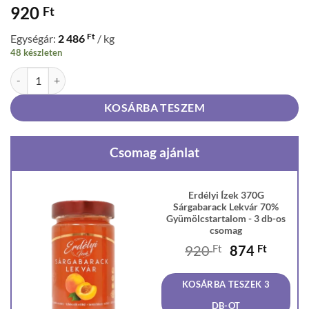
920
Ft
Ft
Egységár:
2 486
/ kg
48 készleten
Erdélyi Ízek 370G Sárgabarack Lekvár 70% Gyümölcstartalom mennyi
KOSÁRBA TESZEM
Csomag ajánlat
Erdélyi Ízek 370G
Sárgabarack Lekvár 70%
Gyümölcstartalom - 3 db-os
csomag
Original
Curren
920
Ft
874
Ft
price
price
was:
is:
KOSÁRBA TESZEK 3
920 Ft.
874 Ft
DB-OT