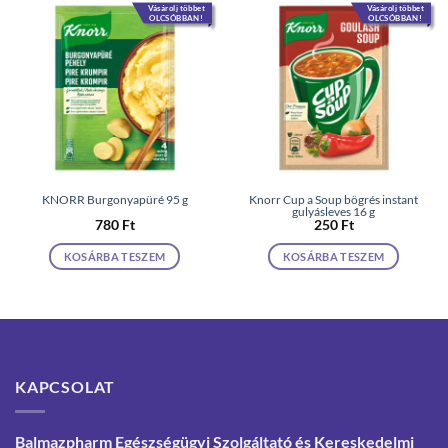
Vásárolj többet
Vásárolj többet
OLCSÓBBAN!
OLCSÓBBAN!
KNORR Burgonyapüré 95 g
Knorr Cup a Soup bögrés instant
gulyásleves 16 g
780
Ft
250
Ft
KOSÁRBA TESZEM
KOSÁRBA TESZEM
KAPCSOLAT
Balmazpharm Egészségügyi Szolgáltató és Kereskedelmi