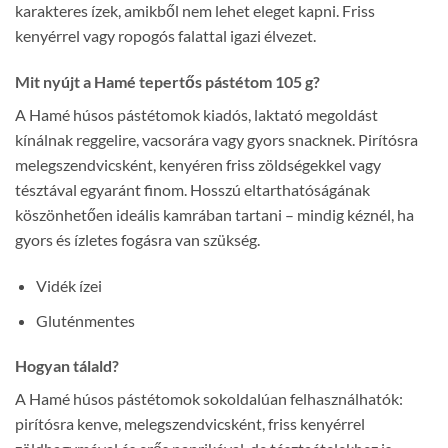
karakteres ízek, amikből nem lehet eleget kapni. Friss
kenyérrel vagy ropogós falattal igazi élvezet.
Mit nyújt a Hamé tepertős pástétom 105 g?
A Hamé húsos pástétomok kiadós, laktató megoldást
kínálnak reggelire, vacsorára vagy gyors snacknek. Pirítósra
melegszendvicsként, kenyéren friss zöldségekkel vagy
tésztával egyaránt finom. Hosszú eltarthatóságának
köszönhetően ideális kamrában tartani – mindig kéznél, ha
gyors és ízletes fogásra van szükség.
Vidék ízei
Gluténmentes
Hogyan tálald?
A Hamé húsos pástétomok sokoldalúan felhasználhatók:
pirítósra kenve, melegszendvicsként, friss kenyérrel