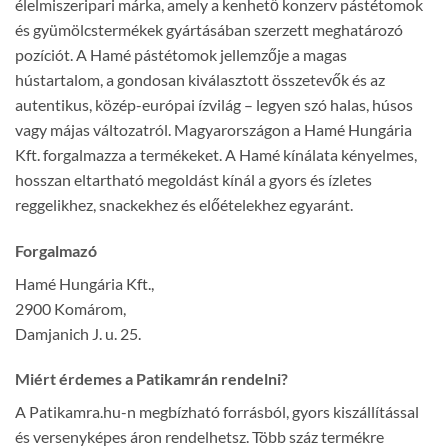
élelmiszeripari márka, amely a kenhető konzerv pástétomok
és gyümölcstermékek gyártásában szerzett meghatározó
pozíciót. A Hamé pástétomok jellemzője a magas
hústartalom, a gondosan kiválasztott összetevők és az
autentikus, közép-európai ízvilág – legyen szó halas, húsos
vagy májas változatról. Magyarországon a Hamé Hungária
Kft. forgalmazza a termékeket. A Hamé kínálata kényelmes,
hosszan eltartható megoldást kínál a gyors és ízletes
reggelikhez, snackekhez és előételekhez egyaránt.
Forgalmazó
Hamé Hungária Kft.,
2900 Komárom,
Damjanich J. u. 25.
Miért érdemes a Patikamrán rendelni?
A Patikamra.hu-n megbízható forrásból, gyors kiszállítással
és versenyképes áron rendelhetsz. Több száz termékre