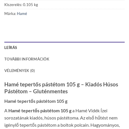
Kiszerelés: 0.105 kg
Márka:
Hamé
LEÍRÁS
TOVÁBBI INFORMÁCIÓK
VÉLEMÉNYEK (0)
Hamé tepertős pástétom 105 g – Kiadós Húsos
Pástétom – Gluténmentes
Hamé tepertős pástétom 105 g
A
Hamé tepertős pástétom 105 g
a Hamé Vidék Ízei
sorozatának kiadós, húsos pástétoma. Az első hűtést nem
igénylő tepertős pástétom a boltok polcain. Hagyományos,