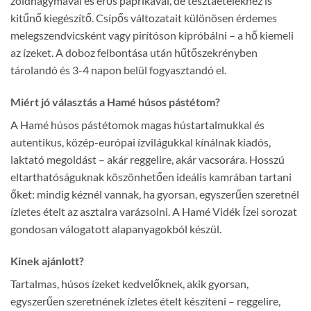
zöldhagymával és erős paprikával, de tésztaételekhez is
kitűnő kiegészítő. Csípős változatait különösen érdemes
melegszendvicsként vagy pirítóson kipróbálni – a hő kiemeli
az ízeket. A doboz felbontása után hűtőszekrényben
tárolandó és 3-4 napon belül fogyasztandó el.
Miért jó választás a Hamé húsos pástétom?
A Hamé húsos pástétomok magas hústartalmukkal és
autentikus, közép-európai ízvilágukkal kínálnak kiadós,
laktató megoldást – akár reggelire, akár vacsorára. Hosszú
eltarthatóságuknak köszönhetően ideális kamrában tartani
őket: mindig kéznél vannak, ha gyorsan, egyszerűen szeretnél
ízletes ételt az asztalra varázsolni. A Hamé Vidék Ízei sorozat
gondosan válogatott alapanyagokból készül.
Kinek ajánlott?
Tartalmas, húsos ízeket kedvelőknek, akik gyorsan,
egyszerűen szeretnének ízletes ételt készíteni – reggelire,