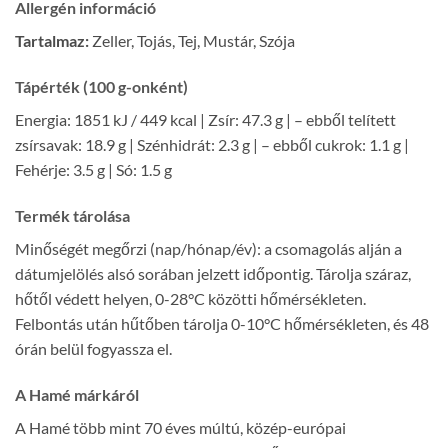
Allergén információ
Tartalmaz:
Zeller, Tojás, Tej, Mustár, Szója
Tápérték (100 g-onként)
Energia: 1851 kJ / 449 kcal | Zsír: 47.3 g | – ebből telített
zsírsavak: 18.9 g | Szénhidrát: 2.3 g | – ebből cukrok: 1.1 g |
Fehérje: 3.5 g | Só: 1.5 g
Termék tárolása
Minőségét megőrzi (nap/hónap/év): a csomagolás alján a
dátumjelölés alsó sorában jelzett időpontig. Tárolja száraz,
hőtől védett helyen, 0-28°C közötti hőmérsékleten.
Felbontás után hűtőben tárolja 0-10°C hőmérsékleten, és 48
órán belül fogyassza el.
A Hamé márkáról
A Hamé több mint 70 éves múltú, közép-európai