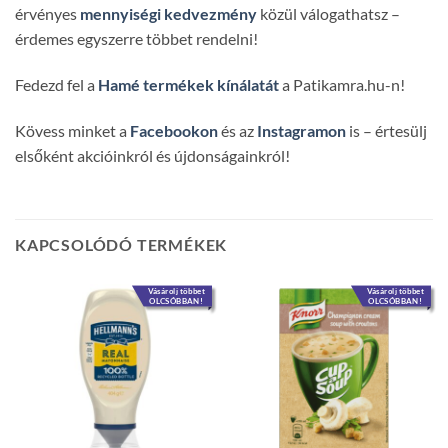
érvényes
mennyiségi kedvezmény
közül válogathatsz –
érdemes egyszerre többet rendelni!
Fedezd fel a
Hamé termékek kínálatát
a Patikamra.hu-n!
Kövess minket a
Facebookon
és az
Instagramon
is – értesülj
elsőként akcióinkról és újdonságainkról!
KAPCSOLÓDÓ TERMÉKEK
Vásárolj többet
Vásárolj többet
OLCSÓBBAN!
OLCSÓBBAN!