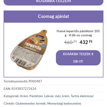
KOSÁRBA TESZEM
Csomag ajánlat
Hamé tepertős pástétom 105
g - 8 db-os csomag
Original
Curren
460
Ft
432
Ft
price
price
was:
is:
KOSÁRBA TESZEK 8
460 Ft.
432 Ft
DB-OT
Termékazonosító: P000487
EAN: 8593837272624
Kategóriák:
Krém, Pástétom
,
Lekvár, méz, krém
,
Tartós élelmiszer
Címkék:
Gluténmentes termék
,
Mennyiségi kedvezmény