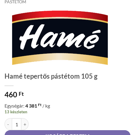
PÁSTÉTOM
Hamé tepertős pástétom 105 g
460
Ft
Ft
Egységár:
4 381
/ kg
13 készleten
Hamé tepertős pástétom 105 g mennyiség