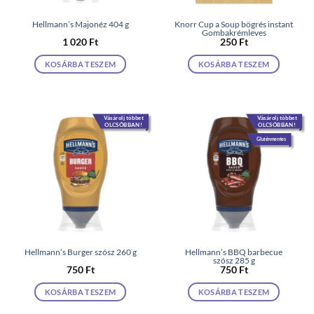
Hellmann’s Majonéz 404 g
Knorr Cup a Soup bögrés instant
Gombakrémleves
1 020
Ft
250
Ft
KOSÁRBA TESZEM
KOSÁRBA TESZEM
Vásárolj többet
Vásárolj többet
OLCSÓBBAN!
OLCSÓBBAN!
Gluténmentes
Hellmann’s Burger szósz 260 g
Hellmann’s BBQ barbecue
szósz 285 g
750
Ft
750
Ft
KOSÁRBA TESZEM
KOSÁRBA TESZEM