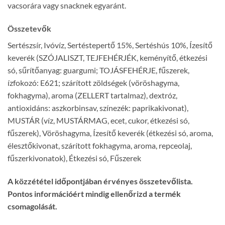
vacsorára vagy snacknek egyaránt.
Összetevők
Sertészsír, Ivóvíz, Sertéstepertő 15%, Sertéshús 10%, Ízesítő
keverék (SZÓJALISZT, TEJFEHÉRJÉK, keményítő, étkezési
só, sűrítőanyag: guargumi; TOJÁSFEHÉRJE, fűszerek,
ízfokozó: E621; szárított zöldségek (vöröshagyma,
fokhagyma), aroma (ZELLERT tartalmaz), dextróz,
antioxidáns: aszkorbinsav, színezék: paprikakivonat),
MUSTÁR (víz, MUSTÁRMAG, ecet, cukor, étkezési só,
fűszerek), Vöröshagyma, Ízesítő keverék (étkezési só, aroma,
élesztőkivonat, szárított fokhagyma, aroma, repceolaj,
fűszerkivonatok), Étkezési só, Fűszerek
A közzététel időpontjában érvényes összetevőlista.
Pontos információért mindig ellenőrizd a termék
csomagolását.