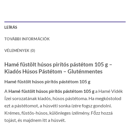
LEÍRÁS
TOVÁBBI INFORMÁCIÓK
VÉLEMÉNYEK (0)
Hamé füstölt húsos pirítós pástétom 105 g –
Kiadós Húsos Pástétom – Gluténmentes
Hamé füstölt húsos pirítós pástétom 105 g
A
Hamé füstölt húsos pirítós pástétom 105 g
a Hamé Vidék
Ízei sorozatának kiadós, húsos pástétoma. Ha megkóstolod
ezt a pástétomot, a húsvéti sonka ízére fogsz gondolni.
Krémes, füstös-húsos, különleges ízélmény. Főzz hozzá
tojást, és majdnem itt a húsvét.