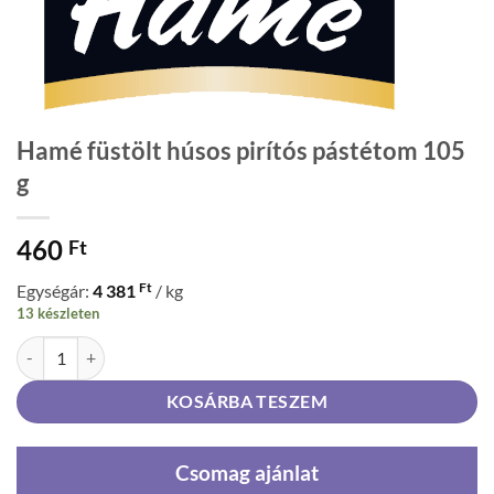
Hamé füstölt húsos pirítós pástétom 105
g
460
Ft
Ft
Egységár:
4 381
/ kg
13 készleten
Hamé füstölt húsos pirítós pástétom 105 g mennyiség
KOSÁRBA TESZEM
Csomag ajánlat