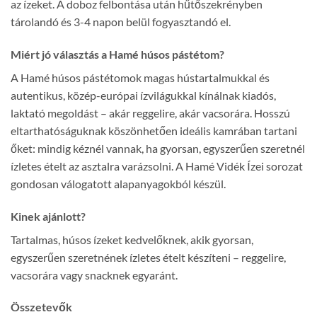
az ízeket. A doboz felbontása után hűtőszekrényben
tárolandó és 3-4 napon belül fogyasztandó el.
Miért jó választás a Hamé húsos pástétom?
A Hamé húsos pástétomok magas hústartalmukkal és
autentikus, közép-európai ízvilágukkal kínálnak kiadós,
laktató megoldást – akár reggelire, akár vacsorára. Hosszú
eltarthatóságuknak köszönhetően ideális kamrában tartani
őket: mindig kéznél vannak, ha gyorsan, egyszerűen szeretnél
ízletes ételt az asztalra varázsolni. A Hamé Vidék Ízei sorozat
gondosan válogatott alapanyagokból készül.
Kinek ajánlott?
Tartalmas, húsos ízeket kedvelőknek, akik gyorsan,
egyszerűen szeretnének ízletes ételt készíteni – reggelire,
vacsorára vagy snacknek egyaránt.
Összetevők