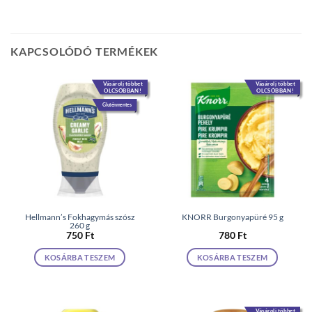
KAPCSOLÓDÓ TERMÉKEK
Vásárolj többet
Vásárolj többet
OLCSÓBBAN!
OLCSÓBBAN!
Gluténmentes
Hellmann’s Fokhagymás szósz
KNORR Burgonyapüré 95 g
260 g
750
Ft
780
Ft
KOSÁRBA TESZEM
KOSÁRBA TESZEM
Vásárolj többet