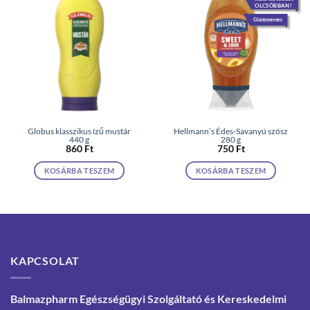
OLCSÓBBAN!
Gluténmentes
Globus klasszikus ízű mustár
Hellmann’s Édes-Savanyú szósz
440 g
280 g
860
Ft
750
Ft
KOSÁRBA TESZEM
KOSÁRBA TESZEM
KAPCSOLAT
Balmazpharm Egészségügyi Szolgáltató és Kereskedelmi