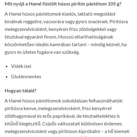
Mit nyújt a Hamé füstölt húsos pirítós pástétom 105 g?
A Hamé húsos pástétomok kiadós, laktató megoldást
kínálnak reggelire, vacsorára vagy gyors snacknek. Pirítósra
melegszendvicsként, kenyéren friss zöldségekkel vagy
tésztával egyaránt finom. Hosszú eltarthatóságának
köszönhetően ideális kamrában tartani – mindig kéznél, ha
gyors és ízletes fogásra van szükség.
Vidék ízei
Gluténmentes
Hogyan tálald?
A Hamé húsos pástétomok sokoldalúan felhasználhatók:
pirítósra kenve, melegszendvicsként, friss kenyérrel
zöldhagymával és erős paprikával, de tésztaételekhez is
kitűnő kiegészítő. Csípős változatait különösen érdemes
melegszendvicsként vagy pirítóson kipróbálni – a hő kiemeli