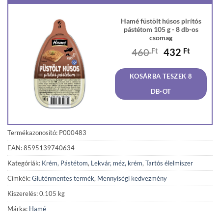
Hamé füstölt húsos pirítós
pástétom 105 g - 8 db-os
csomag
Original
Curren
460
Ft
432
Ft
price
price
was:
is:
KOSÁRBA TESZEK 8
460 Ft.
432 Ft
DB-OT
Termékazonosító: P000483
EAN: 8595139740634
Kategóriák:
Krém, Pástétom
,
Lekvár, méz, krém
,
Tartós élelmiszer
Címkék:
Gluténmentes termék
,
Mennyiségi kedvezmény
Kiszerelés: 0.105 kg
Márka:
Hamé