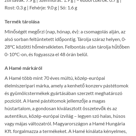
Rost: 0.3 g | Fehérje: 9.0 g | Só: 1.6 g
Termék tárolása
Minőségét megőrzi (nap, hónap, év): a csomagolás alján, az
alsó sorban feltüntetett időpontig. Tárolja száraz helyen, 0-
28°C közötti hőmérsékleten. Felbontás után tárolja hűtőben
0-10°C-on, és fogyassza el 48 órán belül.
A Hamé márkáról
A Hamé több mint 70 éves múltú, közép-európai
élelmiszeripari márka, amely a kenhető konzerv pástétomok
és gyümölcstermékek gyártásában szerzett meghatározó
pozíciót. A Hamé pástétomok jellemzője a magas
hústartalom, a gondosan kiválasztott összetevők és az
autentikus, közép-európai ízvilág – legyen szó halas, húsos
vagy májas változatról. Magyarországon a Hamé Hungária
Kft. forgalmazza a termékeket. A Hamé kínálata kényelmes,