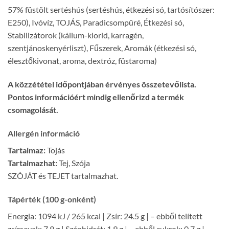
57% füstölt sertéshús (sertéshús, étkezési só, tartósítószer:
E250), Ivóvíz, TOJÁS, Paradicsompüré, Étkezési só,
Stabilizátorok (kálium-klorid, karragén,
szentjánoskenyérliszt), Fűszerek, Aromák (étkezési só,
élesztőkivonat, aroma, dextróz, füstaroma)
A közzététel időpontjában érvényes összetevőlista.
Pontos információért mindig ellenőrizd a termék
csomagolását.
Allergén információ
Tartalmaz:
Tojás
Tartalmazhat:
Tej, Szója
SZÓJÁT és TEJET tartalmazhat.
Tápérték (100 g-onként)
Energia: 1094 kJ / 265 kcal | Zsír: 24.5 g | – ebből telített
zsírsavak: 7.9 g | Szénhidrát: 1.9 g | – ebből cukrok: 0.7 g |