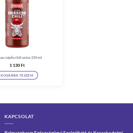
x csípős chili szósz 250 ml
1 130
Ft
KOSÁRBA TESZEM
KAPCSOLAT
Balmazpharm Egészségügyi Szolgáltató és Kereskedelmi