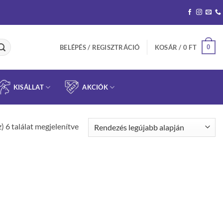
0
BELÉPÉS / REGISZTRÁCIÓ
KOSÁR /
0
FT
KISÁLLAT
AKCIÓK
Sorted
) 6 találat megjelenítve
by
latest