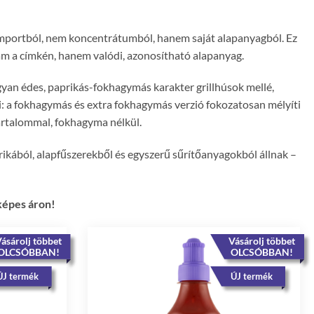
 importból, nem koncentrátumból, hanem saját alapanyagból. Ez
zám a címkén, hanem valódi, azonosítható alapanyag.
lágyan édes, paprikás-fokhagymás karakter grillhúsok mellé,
ei: a fokhagymás és extra fokhagymás verzió fokozatosan mélyíti
tartalommal, fokhagyma nélkül.
ikából, alapfűszerekből és egyszerű sűrítőanyagokból állnak –
yképes áron!
ásárolj többet
Vásárolj többet
OLCSÓBBAN!
OLCSÓBBAN!
ÚJ termék
ÚJ termék