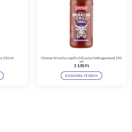
sz 250 ml
Chimax Sriracha csípős chili szósz fokhagymával 250
ml
1 130
Ft
KOSÁRBA TESZEM