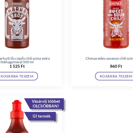
ha Erős csípős chili szósz extra
Chimax édes-savanyú chili szó
fokhagymával 500 ml
1 525
Ft
860
Ft
KOSÁRBA TESZEM
KOSÁRBA TESZEM
Vásárolj többet
OLCSÓBBAN!
ÚJ termék