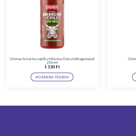
Chimax Sriracha csípős chiliszósz Extra fokhagymával
Chima
250 ml
1 130
Ft
KOSÁRBA TESZEM