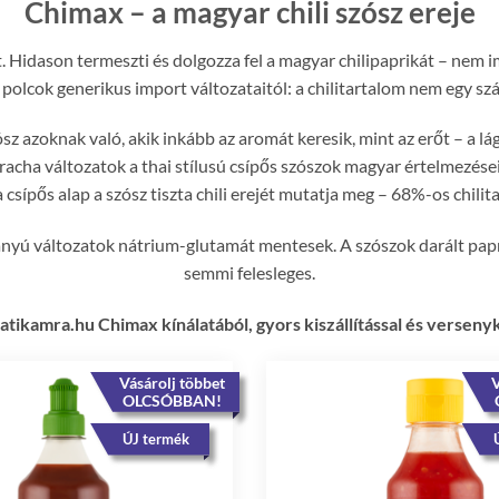
Chimax – a magyar chili szósz ereje
t. Hidason termeszti és dolgozza fel a magyar chilipaprikát – nem
 polcok generikus import változataitól: a chilitartalom nem egy s
ósz azoknak való, akik inkább az aromát keresik, mint az erőt – a 
racha változatok a thai stílusú csípős szószok magyar értelmezés
 csípős alap a szósz tiszta chili erejét mutatja meg – 68%-os chili
vanyú változatok nátrium-glutamát mentesek. A szószok darált papr
semmi felesleges.
atikamra.hu Chimax kínálatából, gyors kiszállítással és versen
Vásárolj többet
V
OLCSÓBBAN!
ÚJ termék