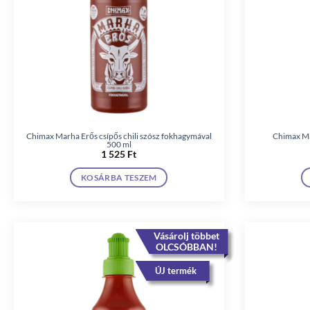
Chimax Marha Erős csípős chili szósz fokhagymával
Chimax Mar
500 ml
1 525
Ft
KOSÁRBA TESZEM
Vásárolj többet
OLCSÓBBAN!
ÚJ termék