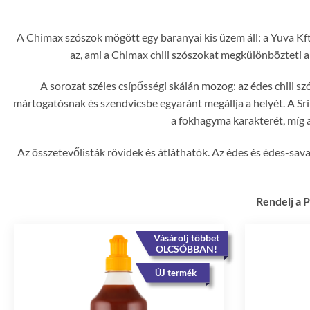
A Chimax szószok mögött egy baranyai kis üzem áll: a Yuva Kf
az, ami a Chimax chili szószokat megkülönbözteti a
A sorozat széles csípősségi skálán mozog: az édes chili sz
mártogatósnak és szendvicsbe egyaránt megállja a helyét. A Sri
a fokhagyma karakterét, míg a
Az összetevőlisták rövidek és átláthatók. Az édes és édes-sa
Rendelj a P
Vásárolj többet
OLCSÓBBAN!
ÚJ termék