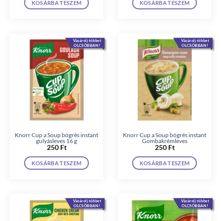
KOSÁRBA TESZEM
KOSÁRBA TESZEM
Vásárolj többet
Vásárolj többet
OLCSÓBBAN!
OLCSÓBBAN!
Knorr Cup a Soup bögrés instant
Knorr Cup a Soup bögrés instant
gulyásleves 16 g
Gombakrémleves
250
Ft
250
Ft
KOSÁRBA TESZEM
KOSÁRBA TESZEM
Vásárolj többet
Vásárolj többet
OLCSÓBBAN!
OLCSÓBBAN!