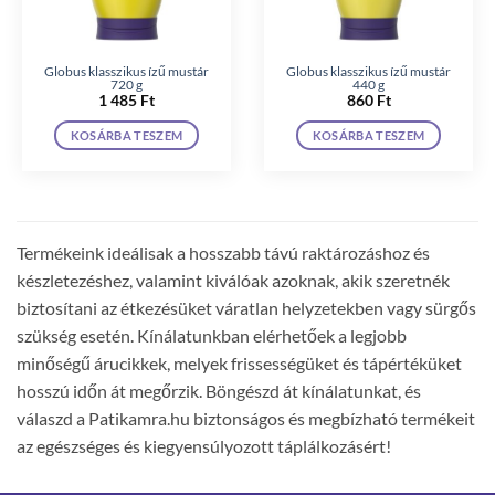
Globus klasszikus ízű mustár
Globus klasszikus ízű mustár
720 g
440 g
1 485
Ft
860
Ft
KOSÁRBA TESZEM
KOSÁRBA TESZEM
Termékeink ideálisak a hosszabb távú raktározáshoz és
készletezéshez, valamint kiválóak azoknak, akik szeretnék
biztosítani az étkezésüket váratlan helyzetekben vagy sürgős
szükség esetén. Kínálatunkban elérhetőek a legjobb
minőségű árucikkek, melyek frissességüket és tápértéküket
hosszú időn át megőrzik. Böngészd át kínálatunkat, és
válaszd a Patikamra.hu biztonságos és megbízható termékeit
az egészséges és kiegyensúlyozott táplálkozásért!