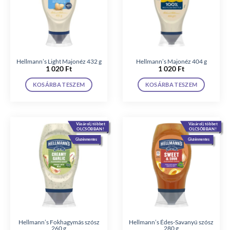
Hellmann’s Light Majonéz 432 g
Hellmann’s Majonéz 404 g
1 020
Ft
1 020
Ft
KOSÁRBA TESZEM
KOSÁRBA TESZEM
Vásárolj többet
Vásárolj többet
OLCSÓBBAN!
OLCSÓBBAN!
Gluténmentes
Gluténmentes
Hellmann’s Fokhagymás szósz
Hellmann’s Édes-Savanyú szósz
260 g
280 g