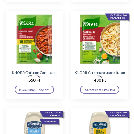
Vásárolj többet
OLCSÓBBAN!
KNORR Chili con Carne alap
KNORR Carbonara spagetti alap
XXL 75 g
36 g
550
Ft
430
Ft
KOSÁRBA TESZEM
KOSÁRBA TESZEM
Vásárolj többet
Vásárolj többet
OLCSÓBBAN!
OLCSÓBBAN!
Gluténmentes