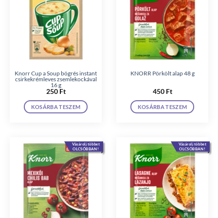
Knorr Cup a Soup bögrés instant
KNORR Pörkölt alap 48 g
csirkekrémleves zsemlekockával
16 g
250
Ft
450
Ft
KOSÁRBA TESZEM
KOSÁRBA TESZEM
Vásárolj többet
Vásárolj többet
OLCSÓBBAN!
OLCSÓBBAN!