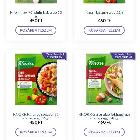
Knorr mexikói chilis bab alap 50
Knorr lasagne alap 52 g
g
450
Ft
450
Ft
KOSÁRBA TESZEM
KOSÁRBA TESZEM
Vásárolj többet
Vásárolj többet
OLCSÓBBAN!
OLCSÓBBAN!
KNORR Kínai Édes-savanyú
KNORR Gyros alap fokhagymás
csirke alap 66 g
dresszinggel 40 g
450
Ft
450
Ft
KOSÁRBA TESZEM
KOSÁRBA TESZEM