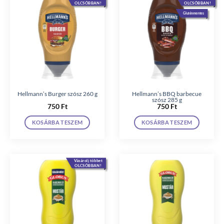
OLCSÓBBAN!
OLCSÓBBAN!
Gluténmentes
Hellmann’s Burger szósz 260 g
Hellmann’s BBQ barbecue
szósz 285 g
750
Ft
750
Ft
KOSÁRBA TESZEM
KOSÁRBA TESZEM
Vásárolj többet
OLCSÓBBAN!