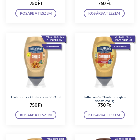
750
Ft
750
Ft
KOSÁRBA TESZEM
KOSÁRBA TESZEM
Vásárolj többet
Vásárolj többet
OLCSÓBBAN!
OLCSÓBBAN!
Gluténmentes
Gluténmentes
Hellmann’s Chilis szósz 250 ml
Hellmann’s Cheddar sajtos
szósz 250 g
750
Ft
750
Ft
KOSÁRBA TESZEM
KOSÁRBA TESZEM
Vásárolj többet
Vásárolj többet