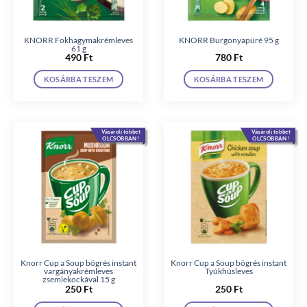
KNORR Fokhagymakrémleves
KNORR Burgonyapüré 95 g
61 g
490
Ft
780
Ft
KOSÁRBA TESZEM
KOSÁRBA TESZEM
Vásárolj többet
Vásárolj többet
OLCSÓBBAN!
OLCSÓBBAN!
Knorr Cup a Soup bögrés instant
Knorr Cup a Soup bögrés instant
vargányakrémleves
Tyúkhúsleves
zsemlekockával 15 g
250
Ft
250
Ft