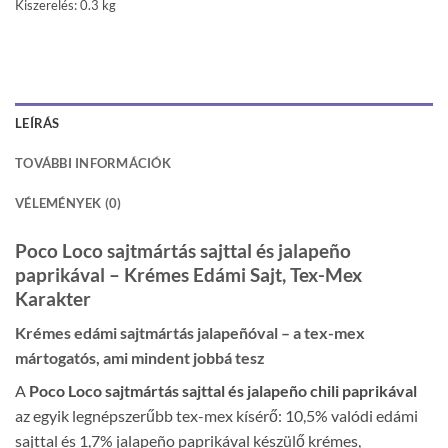
Kiszerelés: 0.3 kg
LEÍRÁS
TOVÁBBI INFORMÁCIÓK
VÉLEMÉNYEK (0)
Poco Loco sajtmártás sajttal és jalapeño
paprikával – Krémes Edámi Sajt, Tex-Mex
Karakter
Krémes edámi sajtmártás jalapeñóval – a tex-mex
mártogatós, ami mindent jobbá tesz
A
Poco Loco sajtmártás sajttal és jalapeño chili paprikával
az egyik legnépszerűbb tex-mex kísérő: 10,5% valódi edámi
sajttal és 1,7% jalapeño paprikával készülő krémes,