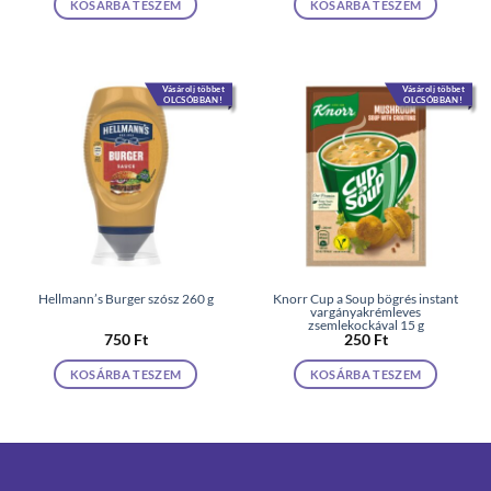
KOSÁRBA TESZEM
KOSÁRBA TESZEM
Vásárolj többet
Vásárolj többet
OLCSÓBBAN!
OLCSÓBBAN!
Hellmann’s Burger szósz 260 g
Knorr Cup a Soup bögrés instant
vargányakrémleves
zsemlekockával 15 g
750
Ft
250
Ft
KOSÁRBA TESZEM
KOSÁRBA TESZEM