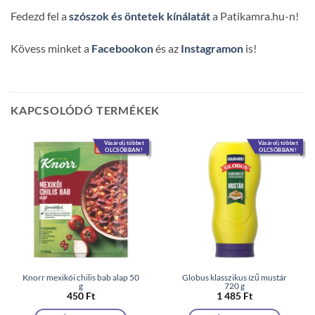
Fedezd fel a
szószok és öntetek kínálatát
a Patikamra.hu-n!
Kövess minket a
Facebookon
és az
Instagramon
is!
KAPCSOLÓDÓ TERMÉKEK
Vásárolj többet
Vásárolj többet
OLCSÓBBAN!
OLCSÓBBAN!
Knorr mexikói chilis bab alap 50
Globus klasszikus ízű mustár
g
720 g
450
Ft
1 485
Ft