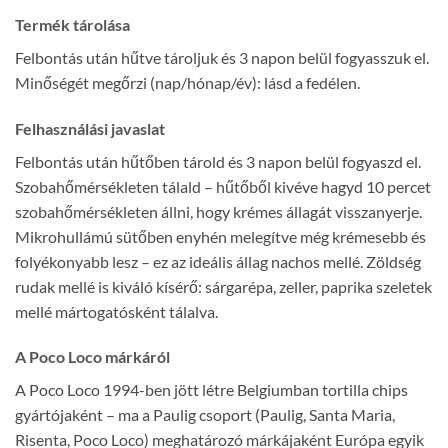
Termék tárolása
Felbontás után hűtve tároljuk és 3 napon belül fogyasszuk el.
Minőségét megőrzi (nap/hónap/év): lásd a fedélen.
Felhasználási javaslat
Felbontás után hűtőben tárold és 3 napon belül fogyaszd el.
Szobahőmérsékleten tálald – hűtőből kivéve hagyd 10 percet
szobahőmérsékleten állni, hogy krémes állagát visszanyerje.
Mikrohullámú sütőben enyhén melegítve még krémesebb és
folyékonyabb lesz – ez az ideális állag nachos mellé. Zöldség
rudak mellé is kiváló kísérő: sárgarépa, zeller, paprika szeletek
mellé mártogatósként tálalva.
A Poco Loco márkáról
A Poco Loco 1994-ben jött létre Belgiumban tortilla chips
gyártójaként – ma a Paulig csoport (Paulig, Santa Maria,
Risenta, Poco Loco) meghatározó márkájaként Európa egyik