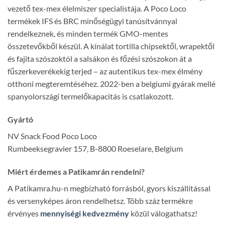
vezető tex-mex élelmiszer specialistája. A Poco Loco
termékek IFS és BRC minőségügyi tanúsítvánnyal
rendelkeznek, és minden termék GMO-mentes
összetevőkből készül. A kínálat tortilla chipsektől, wrapektől
és fajita szószoktól a salsákon és főzési szószokon át a
fűszerkeverékekig terjed – az autentikus tex-mex élmény
otthoni megteremtéséhez. 2022-ben a belgiumi gyárak mellé
spanyolországi termelőkapacitás is csatlakozott.
Gyártó
NV Snack Food Poco Loco
Rumbeeksegravier 157, B-8800 Roeselare, Belgium
Miért érdemes a Patikamrán rendelni?
A Patikamra.hu-n megbízható forrásból, gyors kiszállítással
és versenyképes áron rendelhetsz. Több száz termékre
érvényes
mennyiségi kedvezmény
közül válogathatsz!