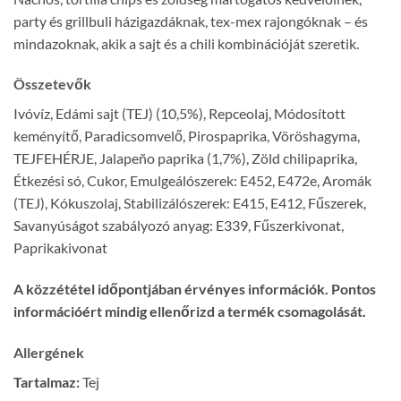
party és grillbuli házigazdáknak, tex-mex rajongóknak – és
mindazoknak, akik a sajt és a chili kombinációját szeretik.
Összetevők
Ivóvíz, Edámi sajt (TEJ) (10,5%), Repceolaj, Módosított
keményítő, Paradicsomvelő, Pirospaprika, Vöröshagyma,
TEJFEHÉRJE, Jalapeño paprika (1,7%), Zöld chilipaprika,
Étkezési só, Cukor, Emulgeálószerek: E452, E472e, Aromák
(TEJ), Kókuszolaj, Stabilizálószerek: E415, E412, Fűszerek,
Savanyúságot szabályozó anyag: E339, Fűszerkivonat,
Paprikakivonat
A közzététel időpontjában érvényes információk. Pontos
információért mindig ellenőrizd a termék csomagolását.
Allergének
Tartalmaz:
Tej