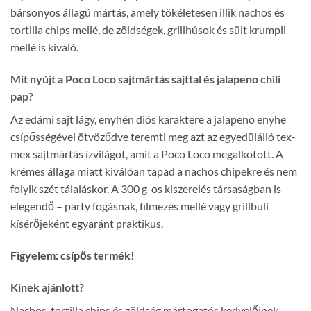
bársonyos állagú mártás, amely tökéletesen illik nachos és
tortilla chips mellé, de zöldségek, grillhúsok és sült krumpli
mellé is kiváló.
Mit nyújt a Poco Loco sajtmártás sajttal és jalapeno chili
pap?
Az edámi sajt lágy, enyhén diós karaktere a jalapeno enyhe
csípősségével ötvöződve teremti meg azt az egyedülálló tex-
mex sajtmártás ízvilágot, amit a Poco Loco megalkotott. A
krémes állaga miatt kiválóan tapad a nachos chipekre és nem
folyik szét tálaláskor. A 300 g-os kiszerelés társaságban is
elegendő – party fogásnak, filmezés mellé vagy grillbuli
kísérőjeként egyaránt praktikus.
Figyelem: csípős termék!
Kinek ajánlott?
Nachos, tortilla chips és zöldség mártogatós kedvelőinek,