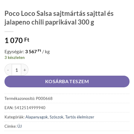
Poco Loco Salsa sajtmártás sajttal és
jalapeno chili paprikával 300 g
1 070
Ft
Ft
Egységár:
3 567
/ kg
3 készleten
Poco Loco Salsa sajtmártás sajttal és jalapeno chili paprikával 300 g 
KOSÁRBA TESZEM
Termékazonosító: P000668
EAN: 5412514999940
Kategóriák:
Alapanyagok
,
Szószok
,
Tartós élelmiszer
Címke:
ÚJ