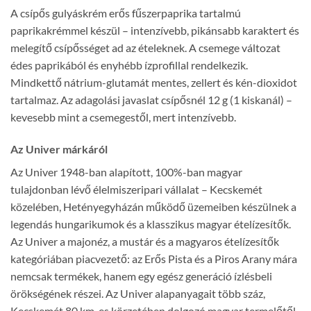
A csípős gulyáskrém erős fűszerpaprika tartalmú
paprikakrémmel készül – intenzívebb, pikánsabb karaktert és
melegítő csípősséget ad az ételeknek. A csemege változat
édes paprikából és enyhébb ízprofillal rendelkezik.
Mindkettő nátrium-glutamát mentes, zellert és kén-dioxidot
tartalmaz. Az adagolási javaslat csípősnél 12 g (1 kiskanál) –
kevesebb mint a csemegestől, mert intenzívebb.
Az Univer márkáról
Az Univer 1948-ban alapított, 100%-ban magyar
tulajdonban lévő élelmiszeripari vállalat – Kecskemét
közelében, Hetényegyházán működő üzemeiben készülnek a
legendás hungarikumok és a klasszikus magyar ételízesítők.
Az Univer a majonéz, a mustár és a magyaros ételízesítők
kategóriában piacvezető: az Erős Pista és a Piros Arany mára
nemcsak termékek, hanem egy egész generáció ízlésbeli
örökségének részei. Az Univer alapanyagait több száz,
Kecskemét 80 km-es körzetében dolgozó magyar termelőtől