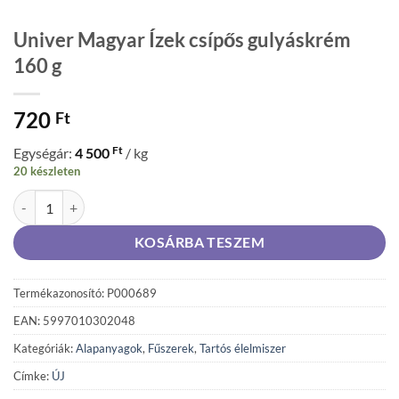
Univer Magyar Ízek csípős gulyáskrém
160 g
720
Ft
Ft
Egységár:
4 500
/ kg
20 készleten
Univer Magyar Ízek csípős gulyáskrém 160 g mennyiség
KOSÁRBA TESZEM
Termékazonosító: P000689
EAN: 5997010302048
Kategóriák:
Alapanyagok
,
Fűszerek
,
Tartós élelmiszer
Címke:
ÚJ