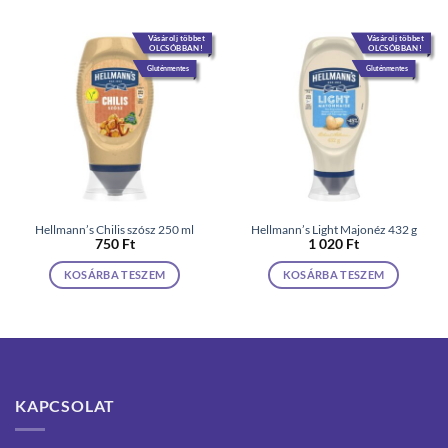
Vásárolj többet
Vásárolj többet
OLCSÓBBAN!
OLCSÓBBAN!
Gluténmentes
Gluténmentes
Hellmann’s Chilis szósz 250 ml
Hellmann’s Light Majonéz 432 g
750
Ft
1 020
Ft
KOSÁRBA TESZEM
KOSÁRBA TESZEM
KAPCSOLAT