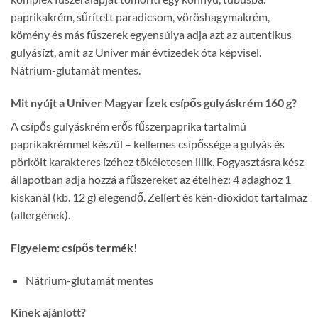
paprikakrém, sűrített paradicsom, vöröshagymakrém,
kömény és más fűszerek egyensúlya adja azt az autentikus
gulyásízt, amit az Univer már évtizedek óta képvisel.
Nátrium-glutamát mentes.
Mit nyújt a Univer Magyar Ízek csípős gulyáskrém 160 g?
A csípős gulyáskrém erős fűszerpaprika tartalmú
paprikakrémmel készül – kellemes csípőssége a gulyás és
pörkölt karakteres ízéhez tökéletesen illik. Fogyasztásra kész
állapotban adja hozzá a fűszereket az ételhez: 4 adaghoz 1
kiskanál (kb. 12 g) elegendő. Zellert és kén-dioxidot tartalmaz
(allergének).
Figyelem: csípős termék!
Nátrium-glutamát mentes
Kinek ajánlott?