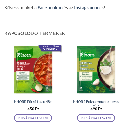
Kövess minket a
Facebookon
és az
Instagramon
is!
KAPCSOLÓDÓ TERMÉKEK
Vásárolj többet
OLCSÓBBAN!
KNORR Pörkölt alap 48 g
KNORR Fokhagymakrémleves
61 g
450
Ft
490
Ft
KOSÁRBA TESZEM
KOSÁRBA TESZEM