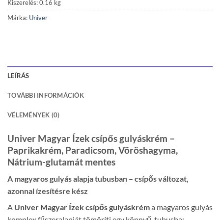
Kiszerelés: 0.16 kg
Márka:
Univer
LEÍRÁS
TOVÁBBI INFORMÁCIÓK
VÉLEMÉNYEK (0)
Univer Magyar Ízek csípős gulyáskrém –
Paprikakrém, Paradicsom, Vöröshagyma,
Nátrium-glutamát mentes
A magyaros gulyás alapja tubusban – csípős változat,
azonnal ízesítésre kész
A
Univer Magyar Ízek csípős gulyáskrém
a magyaros gulyás
komplex fűszeralapját tömöríti egy könnyű, tubusba: