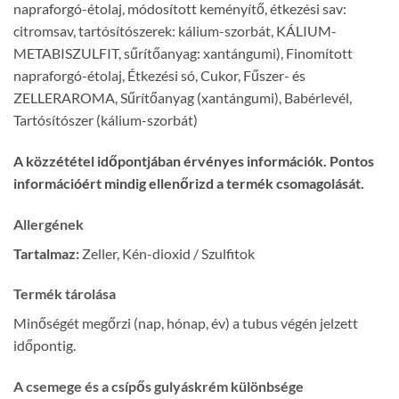
napraforgó-étolaj, módosított keményítő, étkezési sav:
citromsav, tartósítószerek: kálium-szorbát, KÁLIUM-
METABISZULFIT, sűrítőanyag: xantángumi), Finomított
napraforgó-étolaj, Étkezési só, Cukor, Fűszer- és
ZELLERAROMA, Sűrítőanyag (xantángumi), Babérlevél,
Tartósítószer (kálium-szorbát)
A közzététel időpontjában érvényes információk. Pontos
információért mindig ellenőrizd a termék csomagolását.
Allergének
Tartalmaz:
Zeller, Kén-dioxid / Szulfitok
Termék tárolása
Minőségét megőrzi (nap, hónap, év) a tubus végén jelzett
időpontig.
A csemege és a csípős gulyáskrém különbsége