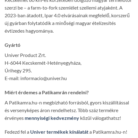
szerzi be – a farm-to-fork szemlélet szellemi atyjaként. A
2023-ban átadott, Ipar 4.0 elvárásainak megfelelő, korszerű
új gyárban folytatódik a minőségi magyar ételízesítés
évtizedes hagyománya.
Gyártó
Univer Product Zrt.
H-6044 Kecskemét-Hetényegyháza,
Úrihegy 295.
E-mail: informacio@univer.hu
Miért érdemes a Patikamrán rendelni?
A Patikamra.hu-n megbízható forrásból, gyors kiszállítással
és versenyképes áron rendelhetsz. Több száz termékre
érvényes
mennyiségi kedvezmény
közül válogathatsz!
Fedezd fel a
Univer termékek kínálatát
a Patikamra.hu-n!