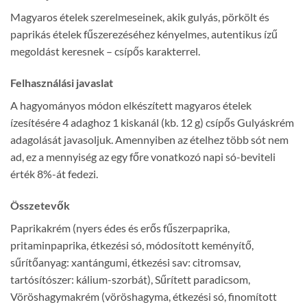
Magyaros ételek szerelmeseinek, akik gulyás, pörkölt és
paprikás ételek fűszerezéséhez kényelmes, autentikus ízű
megoldást keresnek – csípős karakterrel.
Felhasználási javaslat
A hagyományos módon elkészített magyaros ételek
ízesítésére 4 adaghoz 1 kiskanál (kb. 12 g) csípős Gulyáskrém
adagolását javasoljuk. Amennyiben az ételhez több sót nem
ad, ez a mennyiség az egy főre vonatkozó napi só-beviteli
érték 8%-át fedezi.
Összetevők
Paprikakrém (nyers édes és erős fűszerpaprika,
pritaminpaprika, étkezési só, módosított keményítő,
sűrítőanyag: xantángumi, étkezési sav: citromsav,
tartósítószer: kálium-szorbát), Sűrített paradicsom,
Vöröshagymakrém (vöröshagyma, étkezési só, finomított