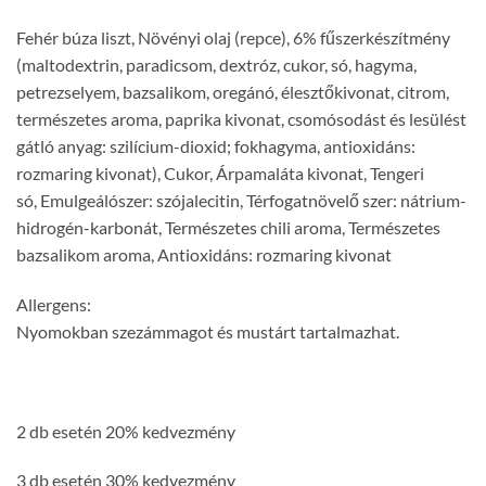
Fehér búza liszt, Növényi olaj (repce), 6% fűszerkészítmény
(maltodextrin, paradicsom, dextróz, cukor, só, hagyma,
petrezselyem, bazsalikom, oregánó, élesztőkivonat, citrom,
természetes aroma, paprika kivonat, csomósodást és lesülést
gátló anyag: szilícium-dioxid; fokhagyma, antioxidáns:
rozmaring kivonat), Cukor, Árpamaláta kivonat, Tengeri
só, Emulgeálószer: szójalecitin, Térfogatnövelő szer: nátrium-
hidrogén-karbonát, Természetes chili aroma, Természetes
bazsalikom aroma, Antioxidáns: rozmaring kivonat
Allergens:
Nyomokban szezámmagot és mustárt tartalmazhat.
2 db esetén 20% kedvezmény
3 db esetén 30% kedvezmény