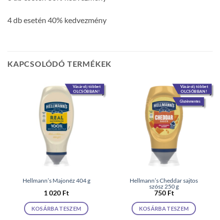
4 db esetén 40% kedvezmény
KAPCSOLÓDÓ TERMÉKEK
Vásárolj többet
Vásárolj többet
OLCSÓBBAN!
OLCSÓBBAN!
Gluténmentes
Hellmann’s Majonéz 404 g
Hellmann’s Cheddar sajtos
szósz 250 g
1 020
Ft
750
Ft
KOSÁRBA TESZEM
KOSÁRBA TESZEM