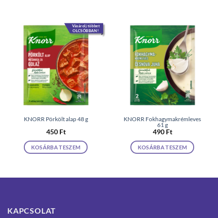
Vásárolj többet
OLCSÓBBAN!
KNORR Pörkölt alap 48 g
KNORR Fokhagymakrémleves
61 g
450
Ft
490
Ft
KOSÁRBA TESZEM
KOSÁRBA TESZEM
KAPCSOLAT