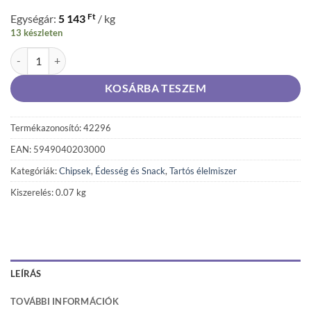
Ft
Egységár:
5 143
/ kg
13 készleten
ELEPHANT chips tallér 70g parad.-fűsz. mennyiség
KOSÁRBA TESZEM
Termékazonosító: 42296
EAN: 5949040203000
Kategóriák:
Chipsek
,
Édesség és Snack
,
Tartós élelmiszer
Kiszerelés: 0.07 kg
LEÍRÁS
TOVÁBBI INFORMÁCIÓK