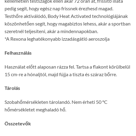
kellemetlen testszagok ellen akár 72 órán át, frissítő illata
pedig segít, hogy egész nap frissnek érezhesd magad.
Testhőre aktiválódó, Body Heat Activated technológiájának
köszönhetően segít, hogy magabiztos lehess, akár a sportban
szeretnél teljesíteni, akár a mindennapokban.
*A Rexona leghatékonyabb izzadásgátló aeroszolja
Felhasználás
Használat előtt alaposan rázza fel. Tartsa a flakont körülbelül
15 cm-re a hónaljtól, majd fújja a tiszta és száraz bőrre.
Tárolás
Szobahőmérsékleten tárolandó. Nem érheti 50 °C
hőmérsékletet meghaladó hő.
Összetevők