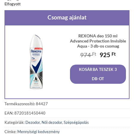
Elfogyott
Csomag ajánlat
REXONA deo 150 ml
Advanced Protection Invisible
Aqua - 3 db-os csomag
Original
Curren
974
Ft
925
Ft
price
price
was:
is:
KOSÁRBA TESZEK 3
974 Ft.
925 Ft
DB-OT
Termékazonosító: 84427
EAN: 8720181450440
Kategóriák:
Dezodor
,
Női dezodor
,
Szépségápolás
Címke:
Mennyiségi kedvezmény