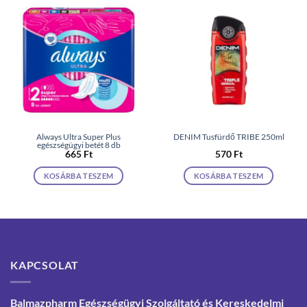
Always Ultra Super Plus
DENIM Tusfürdő TRIBE 250ml
egészségügyi betét 8 db
665
Ft
570
Ft
KOSÁRBA TESZEM
KOSÁRBA TESZEM
KAPCSOLAT
Balmazpharm Egészségügyi Szolgáltató és Kereskedelmi