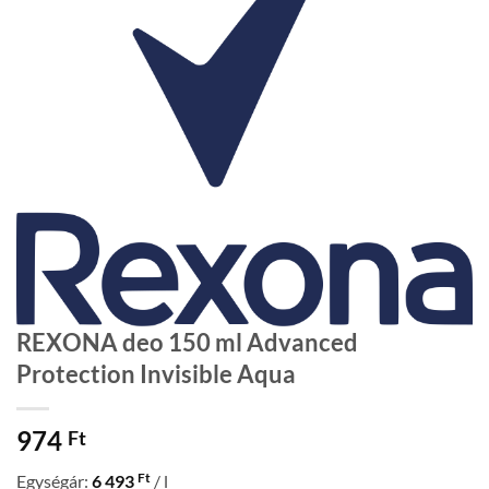
REXONA deo 150 ml Advanced
Protection Invisible Aqua
974
Ft
Ft
Egységár:
6 493
/ l