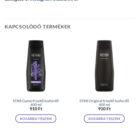
KAPCSOLÓDÓ TERMÉKEK
STR8 Game frissítő tusfürdő
STR8 Original frissítő tusfürdő
400 ml
400 ml
910
Ft
910
Ft
KOSÁRBA TESZEM
KOSÁRBA TESZEM