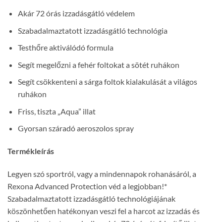
Akár 72 órás izzadásgátló védelem
Szabadalmaztatott izzadásgátló technológia
Testhőre aktiválódó formula
Segít megelőzni a fehér foltokat a sötét ruhákon
Segít csökkenteni a sárga foltok kialakulását a világos
ruhákon
Friss, tiszta „Aqua” illat
Gyorsan száradó aeroszolos spray
Termékleírás
Legyen szó sportról, vagy a mindennapok rohanásáról, a
Rexona Advanced Protection véd a legjobban!*
Szabadalmaztatott izzadásgátló technológiájának
köszönhetően hatékonyan veszi fel a harcot az izzadás és