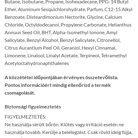
Butane, Isobutane, Propane, Isohexadecane, PPG-14 Butyl
Ether, Aluminum Sesquichlorohydrate, Parfum, C12-15 Alkyl
Benzoate, Disteardimonium Hectorite, Glycine, Calcium
Chloride, Octyldodecanol, Propylene Carbonate, Helianthus
Annuus Seed Oil, BHT, Alpha-Isomethyl Ionone, Amyl
Salicylate, Benzyl Alcohol, Benzyl Salicylate, Citronellol,
Citrus Aurantium Peel Oil, Geraniol, Hexyl Cinnamal,
Limonene, Linalool, Linalyl Acetate, Terpineol, Tetramethyl
Acetyloctahydronaphthalenes
A közzététel időpontjában érvényes összetevőlista.
Pontos információért mindig ellenőrizd a termék
csomagolását.
Biztonsági figyelmeztetés
FIGYELMEZTETÉS:
Ne használja sérült bőrön. Kiütés vagy irritáció esetén ne
használja tovább. Kerülje a belélegzést. Csak rövid ideig fújja,