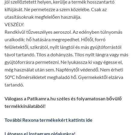
jól szellőztetett helyen, kerülje a termék hosszantartó
kifújását. Ne permetezze a szem közelébe. Csak az
utasításoknak megfelelően használja.
VESZÉLY:
Rendkívül tűzveszélyes aeroszol. Az edényben túlnyomás
uralkodik: hő hatására megrepedhet. Hőtől, forró
felületektől, szikrától, nyílt lángtól és más gyújtóforrástól
távol tartandó. Tilos a dohányzás. Tilos nyílt lángra vagy más
gyújtóforrásra permetezni. Ne lyukassza ki vagy égesse el,
még használat után sem. Napfénytől védendő. Nem érheti
50°C hőmérsékletet meghaladó hő. Gyermekektől elzárva
tartandó.
Válogass a Patikamra.hu széles és folyamatosan bővülő
termékkínálatából!
További Rexona termékekért kattints ide
Látogass el Instagram oldalunkra
!