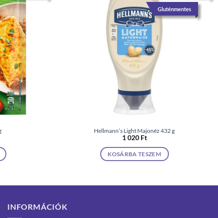
Gluténmentes
g
Hellmann’s Light Majonéz 432 g
1 020
Ft
KOSÁRBA TESZEM
INFORMÁCIÓK