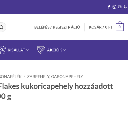
0
BELÉPÉS / REGISZTRÁCIÓ
KOSÁR /
0
FT
KISÁLLAT
AKCIÓK
BONAFÉLÉK
/
ZABPEHELY, GABONAPEHELY
lakes kukoricapehely hozzáadott
00 g