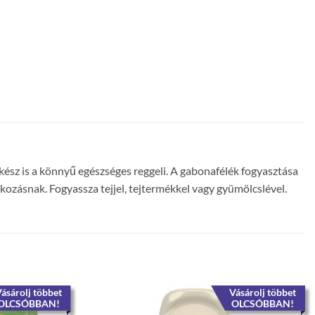
 kész is a könnyű egészséges reggeli. A gabonafélék fogyasztása
lkozásnak. Fogyassza tejjel, tejtermékkel vagy gyümölcslével.
ásárolj többet
Vásárolj többet
OLCSÓBBAN!
OLCSÓBBAN!