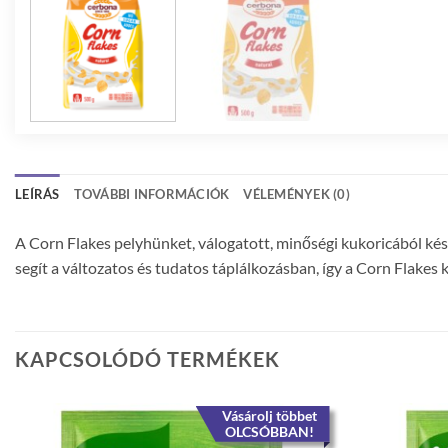
LEÍRÁS
TOVÁBBI INFORMÁCIÓK
VÉLEMÉNYEK (0)
A Corn Flakes pelyhünket, válogatott, minőségi kukoricából kész
segít a változatos és tudatos táplálkozásban, így a Corn Flakes 
KAPCSOLÓDÓ TERMÉKEK
Vásárolj többet
OLCSÓBBAN!