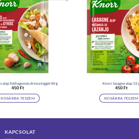
alap fokhagymás dresszinggel 40 g
Knorr lasagne alap 52 
450
Ft
450
Ft
KOSÁRBA TESZEM
KOSÁRBA TESZEM
KAPCSOLAT