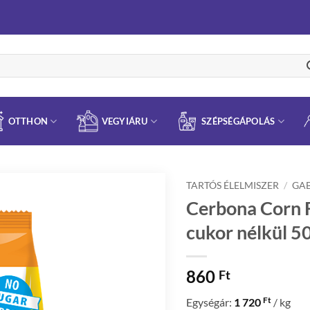
OTTHON
VEGYIÁRU
SZÉPSÉGÁPOLÁS
TARTÓS ÉLELMISZER
/
GA
Cerbona Corn F
cukor nélkül 5
860
Ft
Ft
Egységár:
1 720
/ kg