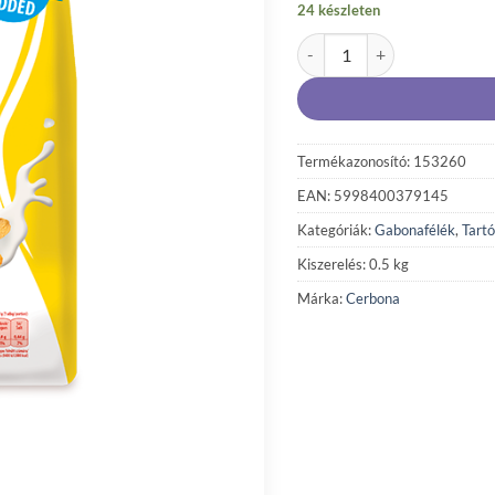
24 készleten
Cerbona Corn Flakes kukoric
Termékazonosító: 153260
EAN: 5998400379145
Kategóriák:
Gabonafélék
,
Tartó
Kiszerelés: 0.5 kg
Márka:
Cerbona