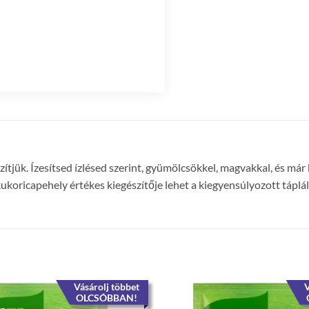
ítjük. Ízesítsed ízlésed szerint, gyümölcsökkel, magvakkal, és már
kukoricapehely értékes kiegészítője lehet a kiegyensúlyozott táplá
Vásárolj többet
V
OLCSÓBBAN!