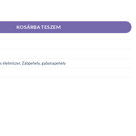
apehely hozzáadott cukor nélkül 500 g mennyiség
KOSÁRBA TESZEM
s élelmiszer
,
Zabpehely, gabonapehely