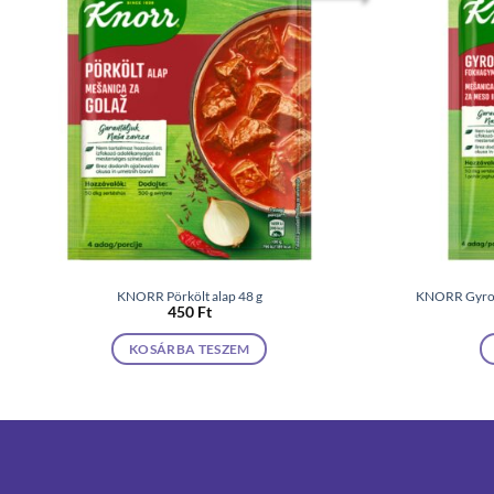
KNORR Pörkölt alap 48 g
KNORR Gyros 
450
Ft
KOSÁRBA TESZEM