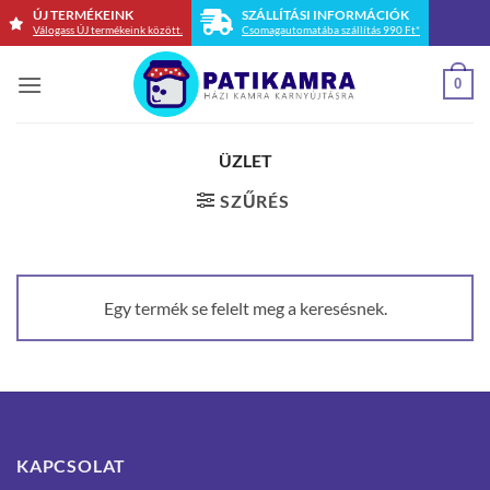
Skip
ÚJ TERMÉKEINK
SZÁLLÍTÁSI INFORMÁCIÓK
Válogass ÚJ termékeink között.
Csomagautomatába szállítás 990 Ft*
to
content
0
ÜZLET
SZŰRÉS
Egy termék se felelt meg a keresésnek.
KAPCSOLAT