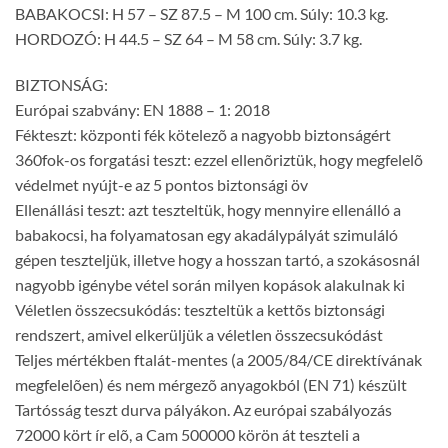
BABAKOCSI: H 57 – SZ 87.5 – M 100 cm. Súly: 10.3 kg.
HORDOZÓ: H 44.5 – SZ 64 – M 58 cm. Súly: 3.7 kg.
BIZTONSÁG:
Európai szabvány: EN 1888 – 1: 2018
Fékteszt: központi fék kötelezõ a nagyobb biztonságért
360fok-os forgatási teszt: ezzel ellenõriztük, hogy megfelelõ
védelmet nyújt-e az 5 pontos biztonsági öv
Ellenállási teszt: azt teszteltük, hogy mennyire ellenálló a
babakocsi, ha folyamatosan egy akadálypályát szimuláló
gépen teszteljük, illetve hogy a hosszan tartó, a szokásosnál
nagyobb igénybe vétel során milyen kopások alakulnak ki
Véletlen összecsukódás: teszteltük a kettõs biztonsági
rendszert, amivel elkerüljük a véletlen összecsukódást
Teljes mértékben ftalát-mentes (a 2005/84/CE direktívának
megfelelõen) és nem mérgezõ anyagokból (EN 71) készült
Tartósság teszt durva pályákon. Az európai szabályozás
72000 kört ír elõ, a Cam 500000 körön át teszteli a