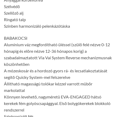
Szélvédõ
Szellõzõ alj
Ringató talp
Színben harmonizáló pelenkázótáska
BABAKOCSI
Alumínium váz megfordítható üléssel (szülõ felé nézve 0-12
hónapig és elõre nézve 12-36 hónapos korig) a
szabadalmaztatott Via Vai System Reverse mechanizmusnak
köszönhetõen
A mózeskosár és a hordozó gyors rá- és lecsatlakoztatását
segítõ Quicky System-mel felszerelve
Állítható magasságú tolókar kézzel varrott mûbõr
markolattal
Könnyen levehetõ, nagyméretû EVA-ENGAGED hátsó
kerekek fém golyóscsapággyal. Elsõ bolygókerekek blokkoló
rendszerrel
Szinkronizált fék