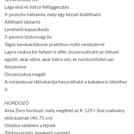
Lágy elsõ és hátsó felfüggesztés
4-pozíciós háttámla, mely egy kézzel átállítható
Állítható lábtartó
Levehetõ kapaszkodó
5-pontos biztonsági öv
Tágas bevásárlókosár praktikus nyitó rendszerrel
Lapra csukva kis helyen is elfér, összecsukható az üléssel
együtt, akár elõre, akár hátra néz, és hordozófüllel van
felszerelve
Összecsukva megáll
A mózeskosár lábtakarója használható a babakocsi üléséhez
is
HORDOZÓ
Area Zero hordozó, mely megfelel az R-129 I-Size szabvány
elõírásainak (40-75 cm)
Oldalsó védelem a fejnek
Többpozíciójú, levehetõ naptetõ