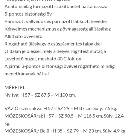
Anatómiailag formázott szûkítõbetét háttámasszal
5-pontos biztonsági öv
Párnázott vállvédõk és párnázott lábközti heveder
Kényelmes mechanizmus az övmagasság állításához
Állítható övvezetõ
Ringatható üléskagyló csúszásmentes talpakkal
Oldalán jelöléssel, mely a helyes rögzítést mutatja
Levehetõ huzat, mosható 30 C fok-on.
A jármû 3-pontos biztonsági övével rögzíthetõ mindig
menetiránynak háttal
MÉRETEI:
Nyitva: H 57 – SZ 87.5 – M 100 cm.
VÁZ Összecsukva: H 57 – SZ 29 – M 87 cm. Súly: 7.5 kg.
MÓZESKOSÁRral: H 57 – SZ 90.5 – M 116.5 cm. Súly: 12.4
kg.
MÓZESKOSÁR / Belül: H 35 – SZ 79 – M 23 cm. Súly: 4.9 kg