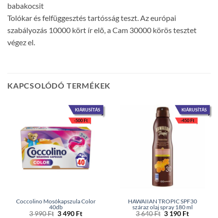
babakocsit
Tolókar és felfüggesztés tartósság teszt. Az európai
szabályozás 10000 kört ír elõ, a Cam 30000 körös tesztet
végez el.
KAPCSOLÓDÓ TERMÉKEK
KIÁRUSÍTÁS
KIÁRUSÍTÁS
-
500
Ft
-
450
Ft
Coccolino Mosókapszula Color
HAWAIIAN TROPIC SPF30
40db
száraz olaj spray 180 ml
Original
Current
Original
Current
3 990
Ft
3 490
Ft
3 640
Ft
3 190
Ft