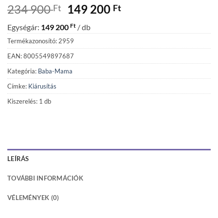
Original
Current
234 900
149 200
Ft
Ft
price
price
Ft
Egységár:
149 200
/ db
was:
is:
234
149
Termékazonosító: 2959
900 Ft.
200 Ft.
EAN: 8005549897687
Kategória:
Baba-Mama
Címke:
Kiárusítás
Kiszerelés: 1 db
LEÍRÁS
TOVÁBBI INFORMÁCIÓK
VÉLEMÉNYEK (0)