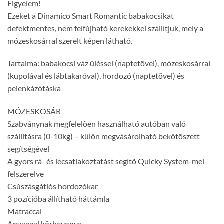
Figyelem!
Ezeket a Dinamico Smart Romantic babakocsikat
defektmentes, nem felfújható kerekekkel szállítjuk, mely a
mózeskosárral szerelt képen látható.
Tartalma: babakocsi váz üléssel (naptetõvel), mózeskosárral
(kupolával és lábtakaróval), hordozó (naptetõvel) és
pelenkázótáska
MÓZESKOSÁR
Szabványnak megfelelõen használható autóban való
szállításra (0-10kg) – külön megvásárolható bekötõszett
segítségével
A gyors rá- és lecsatlakoztatást segítõ Quicky System-mel
felszerelve
Csúszásgátlós hordozókar
3 pozícióba állítható háttámla
Matraccal
Anyaggal körbevonva