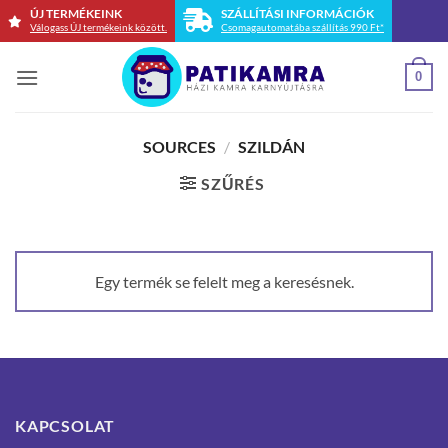
Skip
ÚJ TERMÉKEINK
SZÁLLÍTÁSI INFORMÁCIÓK
Válogass ÚJ termékeink között.
Csomagautomatába szállítás 990 Ft*
to
content
0
SOURCES
/
SZILDÁN
SZŰRÉS
Egy termék se felelt meg a keresésnek.
KAPCSOLAT