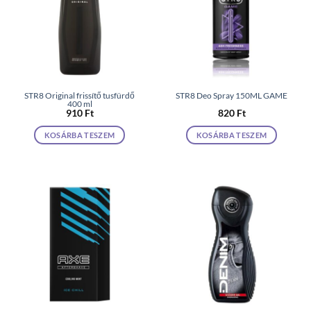
STR8 Original frissítő tusfürdő
STR8 Deo Spray 150ML GAME
400 ml
910
Ft
820
Ft
KOSÁRBA TESZEM
KOSÁRBA TESZEM