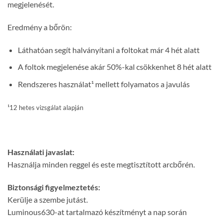
megjelenését.
Eredmény a bőrön:
Láthatóan segít halványítani a foltokat már 4 hét alatt
A foltok megjelenése akár 50%-kal csökkenhet 8 hét alatt
Rendszeres használat¹ mellett folyamatos a javulás
¹12 hetes vizsgálat alapján
Használati javaslat:
Használja minden reggel és este megtisztított arcbőrén.
Biztonsági figyelmeztetés:
Kerülje a szembe jutást.
Luminous630-at tartalmazó készítményt a nap során