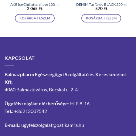
AXE Ice Chill aftershave 100 ml
DENIM Tusfürdő BLACK 250ml
2 065
Ft
570
Ft
KOSÁRBA TESZEM
KOSÁRBA TESZEM
KAPCSOLAT
Balmazpharm Egészségügyi Szolgáltató és Kereskedelmi
Kft.
4060 Balmazújváros, Bocskai u. 2-4.
Ügyfélszolgálat elérhetősége
: H-P 8-16
Tel.:
+36213007542
E-mail.:
ugyfelszolgalat@patikamra.hu