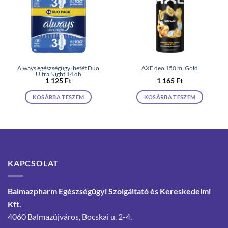
Always egészségügyi betét Duo
AXE deo 150 ml Gold
Ultra Night 14 db
1 125
Ft
1 165
Ft
KOSÁRBA TESZEM
KOSÁRBA TESZEM
KAPCSOLAT
Balmazpharm Egészségügyi Szolgáltató és Kereskedelmi
Kft.
4060 Balmazújváros, Bocskai u. 2-4.