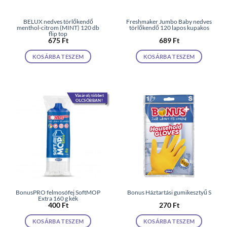
BELUX nedves törlőkendő
Freshmaker Jumbo Baby nedves
menthol-citrom (MINT) 120 db
törlőkendő 120 lapos kupakos
flip top
675
Ft
689
Ft
KOSÁRBA TESZEM
KOSÁRBA TESZEM
Vásárolj többet
OLCSÓBBAN!
BonusPRO felmosófej SoftMOP
Bonus Háztartási gumikesztyű S
Extra 160 g kék
400
Ft
270
Ft
KOSÁRBA TESZEM
KOSÁRBA TESZEM