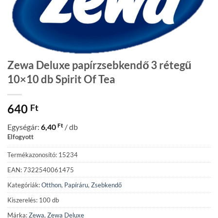
Zewa Deluxe papírzsebkendő 3 rétegű
10×10 db Spirit Of Tea
640
Ft
Ft
Egységár:
6,40
/ db
Elfogyott
Termékazonosító: 15234
EAN: 7322540061475
Kategóriák:
Otthon
,
Papíráru
,
Zsebkendő
Kiszerelés: 100 db
Márka:
Zewa
,
Zewa Deluxe