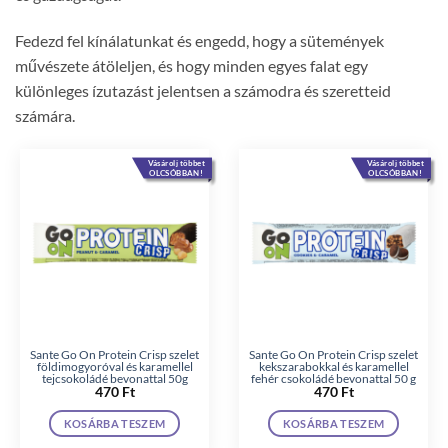
Fedezd fel kínálatunkat és engedd, hogy a sütemények
művészete átöleljen, és hogy minden egyes falat egy
különleges ízutazást jelentsen a számodra és szeretteid
számára.
Vásárolj többet
Vásárolj többet
OLCSÓBBAN!
OLCSÓBBAN!
Sante Go On Protein Crisp szelet
Sante Go On Protein Crisp szelet
földimogyoróval és karamellel
kekszarabokkal és karamellel
tejcsokoládé bevonattal 50g
fehér csokoládé bevonattal 50 g
470
Ft
470
Ft
KOSÁRBA TESZEM
KOSÁRBA TESZEM