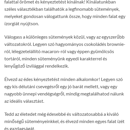
falattal örömet és kényeztetést kínálnak! Kínálatunkban
széles választékban találhatók a legfinomabb sütemények,
melyeket gondosan válogattunk össze, hogy minden falat egy
ízorgiát nyújtson.
Válogass a különleges sütemények közül, vagy az egyszerűbb
változatokról. Legyen szó hagyományos csokoládés brownie-
ról, lélegzetelállító macaron-ról vagy éppen gyümölcsös
tortáról, minden süteményünk egyedi karakterrel és
lenyűgöző ízvilággal rendelkezik.
Élvezd az édes kényeztetést minden alkalomkor! Legyen szó
egy kis délutáni csevegésről egy jó barát mellett, vagy egy
nagyobb ünnepi vendégségről, mindig megtalálhatod nálunk
az ideális választást.
Tedd az életedet még édesebbé és változatosabbá a kiváló
minőségű süteményeinkkel, és élvezd minden egyes falat ízét
és gazdagságát.