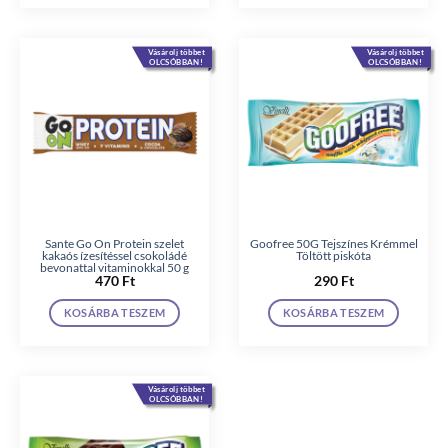
Vásárolj többet
Vásárolj többet
OLCSÓBBAN!
OLCSÓBBAN!
Sante Go On Protein szelet
Goofree 50G Tejszínes Krémmel
kakaós ízesítéssel csokoládé
Töltött piskóta
bevonattal vitaminokkal 50 g
470
Ft
290
Ft
KOSÁRBA TESZEM
KOSÁRBA TESZEM
Vásárolj többet
OLCSÓBBAN!