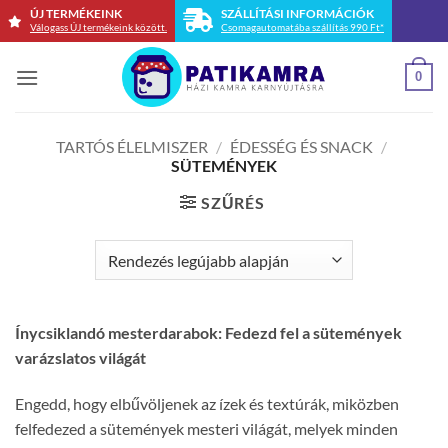
Skip
ÚJ TERMÉKEINK
SZÁLLÍTÁSI INFORMÁCIÓK
Válogass ÚJ termékeink között.
Csomagautomatába szállítás 990 Ft*
to
content
0
TARTÓS ÉLELMISZER
/
ÉDESSÉG ÉS SNACK
/
SÜTEMÉNYEK
SZŰRÉS
Ínycsiklandó mesterdarabok: Fedezd fel a sütemények
varázslatos világát
Engedd, hogy elbűvöljenek az ízek és textúrák, miközben
felfedezed a sütemények mesteri világát, melyek minden