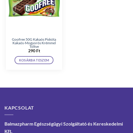
Goofree 50G Kakaós Piskóta
Kakaós-Mogyorós Krémmel
Töltve
290
Ft
KOSÁRBA TESZEM
KAPCSOLAT
Balmazpharm Egészségügyi Szolgáltató és Kereskedelmi
Kft.