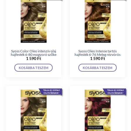
Syoss Color Oleo intenzív olaj
Syoss Oleo Intense tartós
hajfesték 6-80 mogyoró szőke
hajfesték 6-76 Meleg rézvörös
1 590
Ft
1 590
Ft
KOSÁRBA TESZEM
KOSÁRBA TESZEM
Vásárolj többet
Vásárolj többet
OLCSÓBBAN!
OLCSÓBBAN!