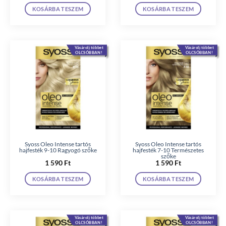
KOSÁRBA TESZEM
KOSÁRBA TESZEM
Vásárolj többet
Vásárolj többet
OLCSÓBBAN!
OLCSÓBBAN!
Syoss Oleo Intense tartós
Syoss Oleo Intense tartós
hajfesték 9-10 Ragyogó szőke
hajfesték 7-10 Természetes
szőke
1 590
Ft
1 590
Ft
KOSÁRBA TESZEM
KOSÁRBA TESZEM
Vásárolj többet
Vásárolj többet
OLCSÓBBAN!
OLCSÓBBAN!