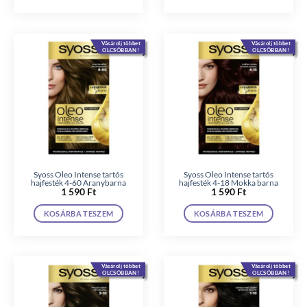
Vásárolj többet
Vásárolj többet
OLCSÓBBAN!
OLCSÓBBAN!
Syoss Oleo Intense tartós
Syoss Oleo Intense tartós
hajfesték 4-60 Aranybarna
hajfesték 4-18 Mokka barna
1 590
Ft
1 590
Ft
KOSÁRBA TESZEM
KOSÁRBA TESZEM
Vásárolj többet
Vásárolj többet
OLCSÓBBAN!
OLCSÓBBAN!