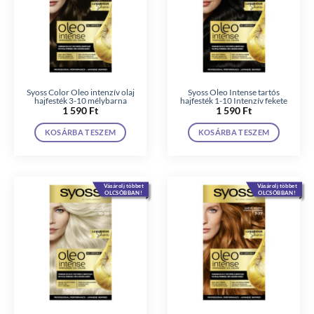
Syoss Color Oleo intenzív olaj
Syoss Oleo Intense tartós
hajfesték 3-10 mélybarna
hajfesték 1-10 Intenzív fekete
1 590
Ft
1 590
Ft
KOSÁRBA TESZEM
KOSÁRBA TESZEM
Vásárolj többet
Vásárolj többet
OLCSÓBBAN!
OLCSÓBBAN!