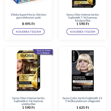
Vileda SuperMocio 3Action
Syoss Oleo Intense tartós
gyorsfelmosó szett
hajfesték 7-56 hamvas
középszőke
8 495
Ft
1 590
Ft
KOSÁRBA TESZEM
KOSÁRBA TESZEM
Vásárolj többet
OLCSÓBBAN!
Syoss Oleo Intense tartós
Syoss Color tartós hajfesték 13-
hajfesték 6-54 Hamvas
5 Szőke platinum világosító
sötétszőke
1 590
Ft
1 625
Ft