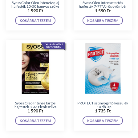
Syoss Color Oleo intenzív olaj
Syoss Oleo Intense tartós
hajfesték 10-50 hamvas szőke
hajfesték 7-77 Vörös gyömbér
1 590
Ft
1 590
Ft
KOSÁRBA TESZEM
KOSÁRBA TESZEM
Vásárolj többet
OLCSÓBBAN!
Syoss Oleo Intense tartós
PROTECT szúnyogirtó készülék
hajfesték 3-33 Élénk szilva
+ 10 db lap
1 590
Ft
1 735
Ft
KOSÁRBA TESZEM
KOSÁRBA TESZEM