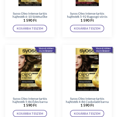
Syoss Oleo Intense tartós
Syoss Oleo Intense tartós
hajfesték 6-10 Sötétszőke
hajfesték 5-92 Ragyogó vörös
1 590
Ft
1 590
Ft
KOSÁRBA TESZEM
KOSÁRBA TESZEM
Vásárolj többet
Vásárolj többet
OLCSÓBBAN!
OLCSÓBBAN!
Syoss Oleo Intense tartós
Syoss Oleo Intense tartós
hajfesték 5-86 Édes barna
hajfesték 4-86 Csokoládé barna
1 590
Ft
1 590
Ft
KOSÁRBA TESZEM
KOSÁRBA TESZEM