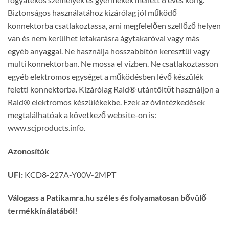
Biztonságos használatához kizárólag jól működő
konnektorba csatlakoztassa, ami megfelelően szellőző helyen
van és nem kerülhet letakarásra ágytakaróval vagy más
egyéb anyaggal. Ne használja hosszabbítón keresztül vagy
multi konnektorban. Ne mossa el vízben. Ne csatlakoztasson
egyéb elektromos egységet a működésben lévő készülék
feletti konnektorba. Kizárólag Raid® utántöltőt használjon a
Raid® elektromos készülékekbe. Ezek az óvintézkedések
megtalálhatóak a következő website-on is:
www.scjproducts.info.
Azonosítók
UFI:
KCD8-227A-Y00V-2MPT
Válogass a Patikamra.hu széles és folyamatosan bővülő
termékkínálatából!