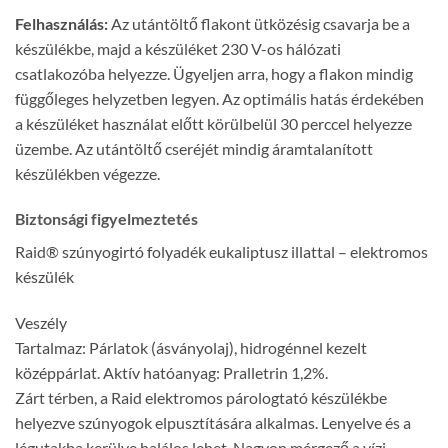
Felhasználás:
Az utántöltő flakont ütközésig csavarja be a
készülékbe, majd a készüléket 230 V-os hálózati
csatlakozóba helyezze. Ügyeljen arra, hogy a flakon mindig
függőleges helyzetben legyen. Az optimális hatás érdekében
a készüléket használat előtt körülbelül 30 perccel helyezze
üzembe. Az utántöltő cseréjét mindig áramtalanított
készülékben végezze.
Biztonsági figyelmeztetés
Raid® szúnyogirtó folyadék eukaliptusz illattal – elektromos
készülék
Veszély
Tartalmaz: Párlatok (ásványolaj), hidrogénnel kezelt
középpárlat. Aktív hatóanyag: Pralletrin 1,2%.
Zárt térben, a Raid elektromos párologtató készülékbe
helyezve szúnyogok elpusztítására alkalmas. Lenyelve és a
légutakba kerülve halálos lehet. Nagyon mérgező a vízi