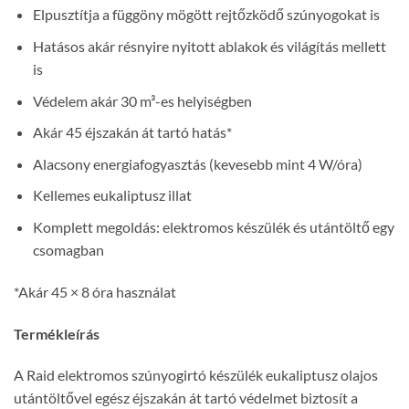
Elpusztítja a függöny mögött rejtőzködő szúnyogokat is
Hatásos akár résnyire nyitott ablakok és világítás mellett
is
Védelem akár 30 m³-es helyiségben
Akár 45 éjszakán át tartó hatás*
Alacsony energiafogyasztás (kevesebb mint 4 W/óra)
Kellemes eukaliptusz illat
Komplett megoldás: elektromos készülék és utántöltő egy
csomagban
*Akár 45 × 8 óra használat
Termékleírás
A Raid elektromos szúnyogirtó készülék eukaliptusz olajos
utántöltővel egész éjszakán át tartó védelmet biztosít a