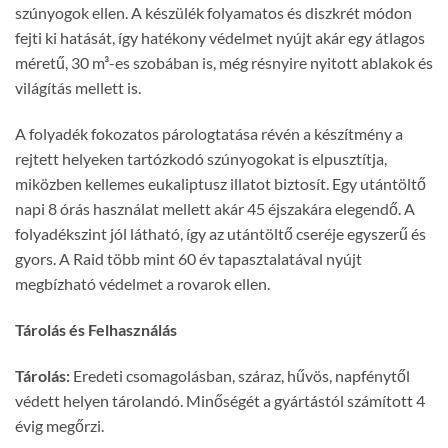
szúnyogok ellen. A készülék folyamatos és diszkrét módon
fejti ki hatását, így hatékony védelmet nyújt akár egy átlagos
méretű, 30 m³-es szobában is, még résnyire nyitott ablakok és
világítás mellett is.
A folyadék fokozatos párologtatása révén a készítmény a
rejtett helyeken tartózkodó szúnyogokat is elpusztítja,
miközben kellemes eukaliptusz illatot biztosít. Egy utántöltő
napi 8 órás használat mellett akár 45 éjszakára elegendő. A
folyadékszint jól látható, így az utántöltő cseréje egyszerű és
gyors. A Raid több mint 60 év tapasztalatával nyújt
megbízható védelmet a rovarok ellen.
Tárolás és Felhasználás
Tárolás:
Eredeti csomagolásban, száraz, hűvös, napfénytől
védett helyen tárolandó. Minőségét a gyártástól számított 4
évig megőrzi.