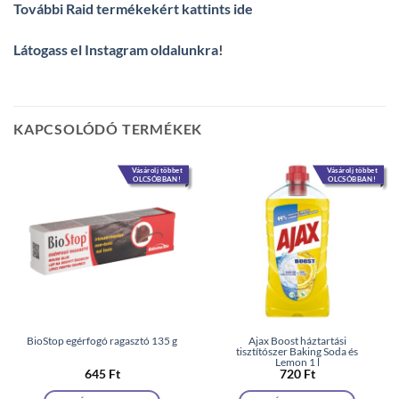
További Raid termékekért kattints ide
Látogass el Instagram oldalunkra
!
KAPCSOLÓDÓ TERMÉKEK
Vásárolj többet
Vásárolj többet
OLCSÓBBAN!
OLCSÓBBAN!
BioStop egérfogó ragasztó 135 g
Ajax Boost háztartási
tisztítószer Baking Soda és
Lemon 1 l
645
Ft
720
Ft