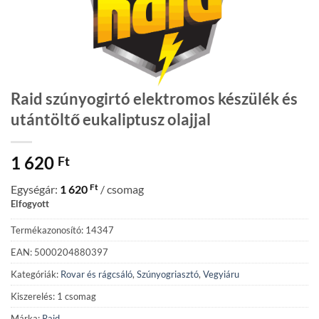
Raid szúnyogirtó elektromos készülék és
utántöltő eukaliptusz olajjal
1 620
Ft
Ft
Egységár:
1 620
/ csomag
Elfogyott
Termékazonosító: 14347
EAN: 5000204880397
Kategóriák:
Rovar és rágcsáló
,
Szúnyogriasztó
,
Vegyiáru
Kiszerelés: 1 csomag
Márka:
Raid