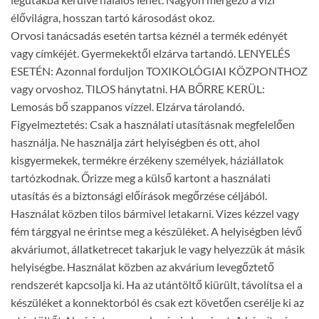
élővilágra, hosszan tartó károsodást okoz.
Orvosi tanácsadás esetén tartsa kéznél a termék edényét
vagy címkéjét. Gyermekektől elzárva tartandó. LENYELÉS
ESETÉN: Azonnal forduljon TOXIKOLÓGIAI KÖZPONTHOZ
vagy orvoshoz. TILOS hánytatni. HA BŐRRE KERÜL:
Lemosás bő szappanos vízzel. Elzárva tárolandó.
Figyelmeztetés: Csak a használati utasításnak megfelelően
használja. Ne használja zárt helyiségben és ott, ahol
kisgyermekek, termékre érzékeny személyek, háziállatok
tartózkodnak. Őrizze meg a külső kartont a használati
utasítás és a biztonsági előírások megőrzése céljából.
Használat közben tilos bármivel letakarni. Vizes kézzel vagy
fém tárggyal ne érintse meg a készüléket. A helyiségben lévő
akváriumot, állatketrecet takarjuk le vagy helyezzük át másik
helyiségbe. Használat közben az akvárium levegőztető
rendszerét kapcsolja ki. Ha az utántöltő kiürült, távolítsa el a
készüléket a konnektorból és csak ezt követően cserélje ki az