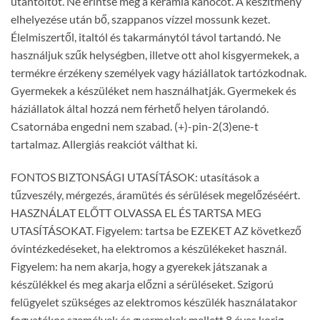
utántöltőt. Ne érintse meg a kerámia kanócot. A készítmény
elhelyezése után bő, szappanos vízzel mossunk kezet.
Élelmiszertől, italtól és takarmánytól távol tartandó. Ne
használjuk szűk helységben, illetve ott ahol kisgyermekek, a
termékre érzékeny személyek vagy háziállatok tartózkodnak.
Gyermekek a készüléket nem használhatják. Gyermekek és
háziállatok által hozzá nem férhető helyen tárolandó.
Csatornába engedni nem szabad. (+)-pin-2(3)ene-t
tartalmaz. Allergiás reakciót válthat ki.
FONTOS BIZTONSÁGI UTASÍTÁSOK: utasítások a
tűzveszély, mérgezés, áramütés és sérülések megelőzéséért.
HASZNÁLAT ELŐTT OLVASSA EL ÉS TARTSA MEG
UTASÍTÁSOKAT. Figyelem: tartsa be EZEKET AZ következő
óvintézkedéseket, ha elektromos a készülékeket használ.
Figyelem: ha nem akarja, hogy a gyerekek játszanak a
készülékkel és meg akarja előzni a sérüléseket. Szigorú
felügyelet szükséges az elektromos készülék használatakor
fogyatékos személyek és gyermekek mellett 8 éves korig.