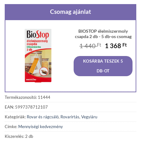
Csomag ajánlat
BIOSTOP élelmiszermoly
csapda 2 db - 5 db-os csomag
Original
Curr
1 440
Ft
1 368
Ft
price
price
was:
is:
KOSÁRBA TESZEK 5
1
1
440 Ft.
368 F
DB-OT
Termékazonosító: 11444
EAN: 5997378712107
Kategóriák:
Rovar és rágcsáló
,
Rovarirtás
,
Vegyiáru
Címke:
Mennyiségi kedvezmény
Kiszerelés: 2 db