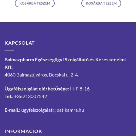
KOSÁRBA TESZEM
KOSÁRBA TESZEM
KAPCSOLAT
Balmazpharm Egészségügyi Szolgáltató és Kereskedelmi
Kft.
4060 Balmazújváros, Bocskai u. 2-4.
Ügyfélszolgálat elérhetősége
: H-P 8-16
Tel.:
+36213007542
E-mail.:
ugyfelszolgalat@patikamra.hu
INFORMÁCIÓK