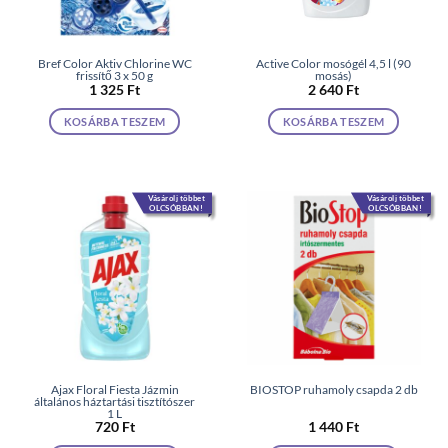
Bref Color Aktiv Chlorine WC
Active Color mosógél 4,5 l (90
frissítő 3 x 50 g
mosás)
1 325
Ft
2 640
Ft
KOSÁRBA TESZEM
KOSÁRBA TESZEM
Vásárolj többet
Vásárolj többet
OLCSÓBBAN!
OLCSÓBBAN!
Ajax Floral Fiesta Jázmin
BIOSTOP ruhamoly csapda 2 db
általános háztartási tisztítószer
1 L
720
Ft
1 440
Ft