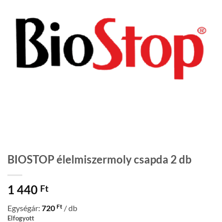
BIOSTOP élelmiszermoly csapda 2 db
1 440
Ft
Ft
Egységár:
720
/ db
Elfogyott